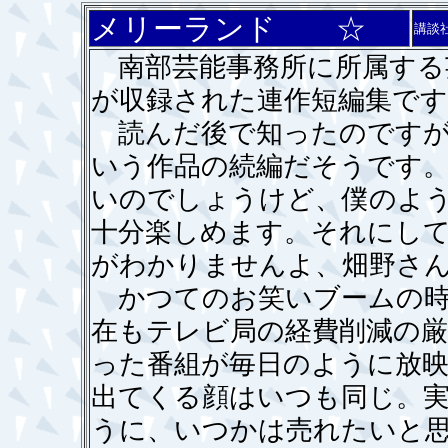
メリーランド ☆
講談
南部芸能事務所に所属する
が収録された連作短編集です
読んだ後で知ったのですが
いう作品の続編だそうです
いのでしょうけど、僕のよ
十分楽しめます。それにし
がわかりませんよ、畑野さ
かつてのお笑いブームの時
在もテレビ局の経費削減の
った番組が毎日のように放
出てくる顔はいつも同じ。
うに、いつかは売れたいと