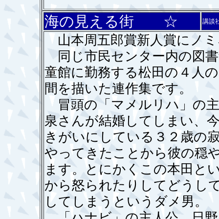
海の見える街 ☆
講談
山本周五郎賞新人賞にノミ
同じ市民センター内の図書
童館に勤務する松田の４人の
間を描いた連作集です。
冒頭の「マメルリハ」の主
泉さんが結婚してしまい、
きがいにしている３２歳の
やってきたことから彼の穏
ます。とにかくこの本田と
から怒られたりしてどうし
してしまうというダメ男。
「ハナビ」の主人公、日野