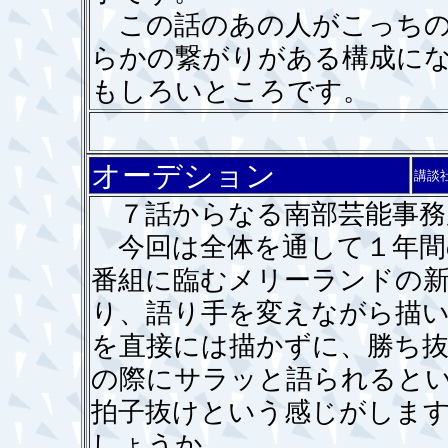
この話のあの人がこっちの
らかの繋がりがある構成に
もしろいところです。
オーデション
講談
７話からなる南部芸能事務
今回は全体を通して１年間
番組に臨むメリーランドの
り、語り手を変えながら描
を直接には描かずに、勝ち
の際にサラッと語られると
拍子抜けという感じがしま
しょうか。