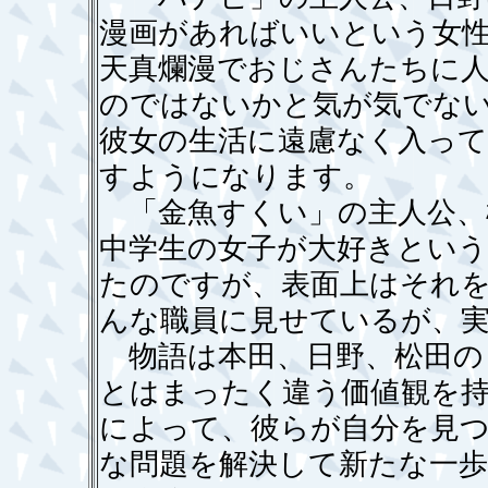
漫画があればいいという女
天真爛漫でおじさんたちに
のではないかと気が気でな
彼女の生活に遠慮なく入っ
すようになります。
「金魚すくい」の主人公、
中学生の女子が大好きとい
たのですが、表面上はそれ
んな職員に見せているが、
物語は本田、日野、松田の
とはまったく違う価値観を
によって、彼らが自分を見
な問題を解決して新たな一