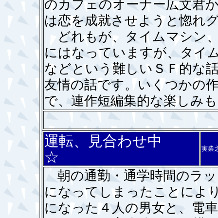
のカフェのオーナー広文君
は恋を成就させようと惚れグ
どれもが、タイムマシン、
にはなっていますが、タイ
などという難しいＳＦ的な
友情の話です。いくつかの
で、連作短編集的な楽しみ
運転、見合わせ中
実業
☆
朝の通勤・通学時間のラッ
になってしまったことによ
になった４人の男女と、電車