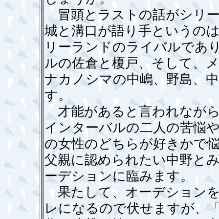
冒頭とラストの話がシリー
城と溝口が語り手というの
リーランドのライバルであ
ルの佐倉と榎戸、そして、メ
ナカノシマの中嶋、野島、
す。
才能があると言われながら
インターバルの二人の苦悩
の女性のどちらが好きかで
父親に認められたい中野と
ーデションに臨みます。
果たして、オーデションを
レになるので伏せますが、