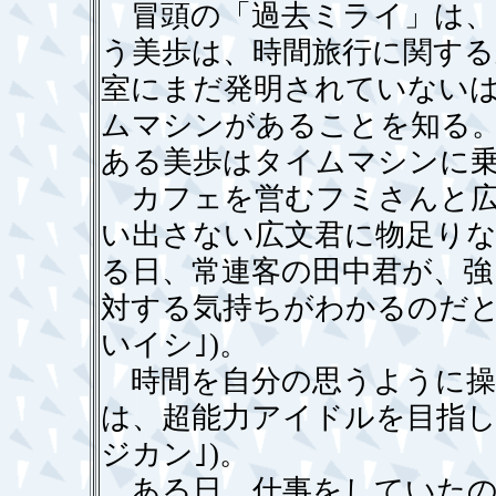
冒頭の「過去ミライ」は、
う美歩は、時間旅行に関する
室にまだ発明されていない
ムマシンがあることを知る
ある美歩はタイムマシンに
カフェを営むフミさんと広
い出さない広文君に物足り
る日、常連客の田中君が、強
対する気持ちがわかるのだと
いイシ｣)。
時間を自分の思うように操
は、超能力アイドルを目指し
ジカン｣)。
ある日、仕事をしていたの