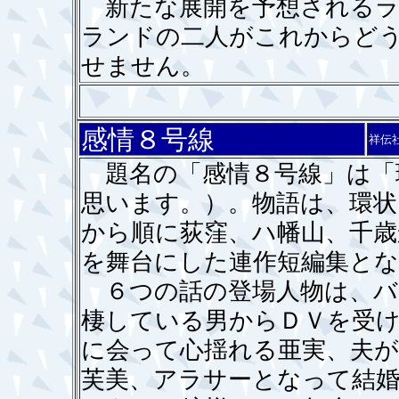
新たな展開を予想されるラ
ランドの二人がこれからど
せません。
感情８号線
祥伝
題名の「感情８号線」は「
思います。）。物語は、環状
から順に荻窪、ハ幡山、千歳
を舞台にした連作短編集と
６つの話の登場人物は、バ
棲している男からＤＶを受
に会って心揺れる亜実、夫
芙美、アラサーとなって結婚