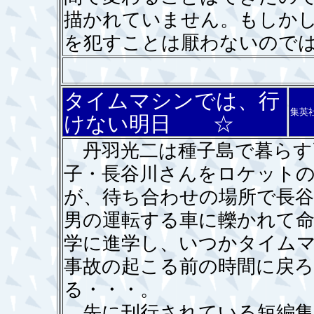
描かれていません。もしか
を犯すことは厭わないので
タイムマシンでは、行
集英
けない明日 ☆
丹羽光二は種子島で暮らす
子・長谷川さんをロケット
が、待ち合わせの場所で長
男の運転する車に轢かれて
学に進学し、いつかタイム
事故の起こる前の時間に戻
る・・・。
先に刊行されている短編集