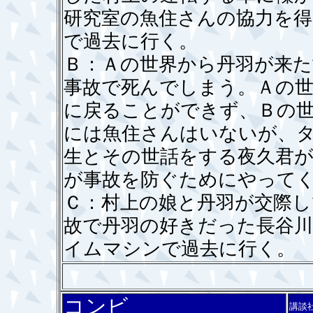
研究室の魚住さんの協力を
で過去に行く。
Ｂ：Ａの世界から丹羽が来た
事故で死んでしまう。Ａの
に戻ることができず、Ｂの
には魚住さんはいないが、
生とその世話をする夜久君
が事故を防ぐためにやって
Ｃ：村上の娘と丹羽が交際し
故で丹羽の好きだった長谷
イムマシンで過去に行く。
コンビ
講談