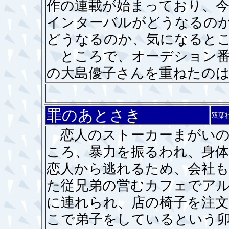
作の連載が始まっており、
インターバルがどうなるの
どうなるのか、気になると
ところで、オーデション番
の大島優子さんを重ねたの
罪のあとさき
双葉
恋人のストーカーまがいの
ころ、暴力を振るわれ、身
恋人から逃れるため、会社も
た従兄弟の営むカフェでア
に連れられ、店の椅子を注
こで弟子をしているという