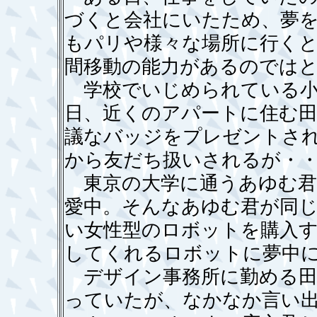
づくと会社にいたため、夢
もパリや様々な場所に行く
間移動の能力があるのではと気
学校でいじめられている小
日、近くのアパートに住む
議なバッジをプレゼントさ
から友だち扱いされるが・・・
東京の大学に通うあゆむ君
愛中。そんなあゆむ君が同
い女性型のロボットを購入
してくれるロボットに夢中にな
デザイン事務所に勤める田
っていたが、なかなか言い