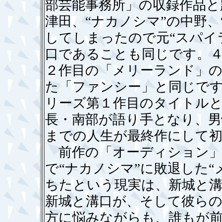
部芸能事務所」の収録作品と
津田、“ナカノシマ”の中野、
してしまったので元“スパイ
口であることも同じです。
２作目の「メリーランド」
た「ファンシー」と同じです
リーズ第１作目のタイトル
長・南部が語り手となり、男
までの人生が最終作にして
前作の「オーディション」
で“ナカノシマ”に敗退した
ちたという現実は、新城と
新城と溝口が、そして彼らの
方に悩みながらも、誰もが