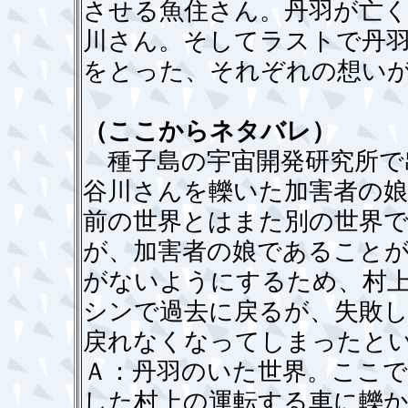
させる魚住さん。丹羽が亡
川さん。そしてラストで丹
をとった、それぞれの想い
（ここからネタバレ）
種子島の宇宙開発研究所で
谷川さんを轢いた加害者の
前の世界とはまた別の世界で
が、加害者の娘であること
がないようにするため、村
シンで過去に戻るが、失敗し
戻れなくなってしまったと
Ａ：丹羽のいた世界。ここ
した村上の運転する車に轢