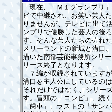
現在、「Ｍ１グランプリ」
ビで中継され、お笑い芸人
りませんが、テレビに出て
ンプリで優勝した芸人の後
す。そんな芸人たちの売れ
メリーランドの新城と溝口
描いた南部芸能事務所シリー
リーズ終了となります。
７編が収録されていますが
溝口を主人公にしているの
それだけではなく、シリー
す。冒頭の「コンビ」、続く
「歯車」、ラストの「サンパ