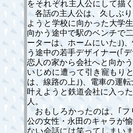
をそれぞれ主人公にして描
各話の主人公は、久しぶり
ようと学校に向かった大学生(
向かう途中で駅のベンチで二
ーターは、ホームにいた｣)
う途中の若手デザイナー(｢デ
恋人の家から会社へと向かう途
いじめに遭って引き寵もりと
は、線路の上｣)、電車の運
叶えようと鉄道会社に入った女
人。
おもしろかったのは、｢フ
公の女性・永田のキャラが
ない会話には笑ってしまいま