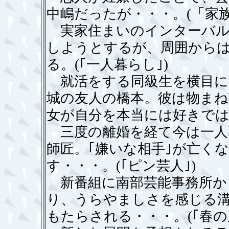
中嶋だったが・・・。(「家族
実家住まいのインターバル
しようとするが、周囲から
る。(｢一人暮らし｣)
就活をする同級生を横目に
城の友人の橋本。彼は物ま
女が自分を本当には好きではな
三度の離婚を経て今は一人
師匠。｢嫌いな相手｣が亡く
す・・・。(｢ピン芸人｣)
新番組に南部芸能事務所か
り、うらやましさを感じる
もたらされる・・・。(｢春の嵐