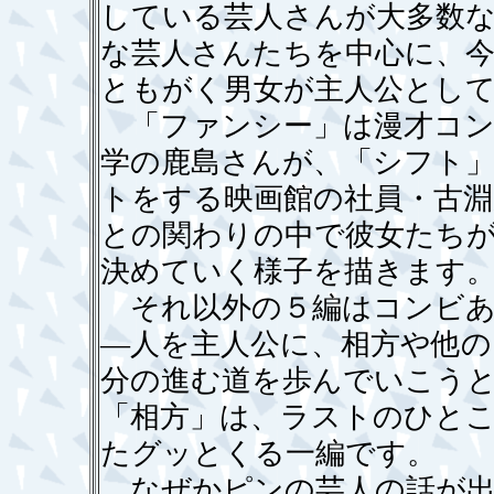
している芸人さんが大多数
な芸人さんたちを中心に、
ともがく男女が主人公とし
「ファンシー」は漫才コンビ
学の鹿島さんが、「シフト」
トをする映画館の社員・古淵
との関わりの中で彼女たち
決めていく様子を描きます
それ以外の５編はコンビあ
―人を主人公に、相方や他
分の進む道を歩んでいこう
「相方」は、ラストのひと
たグッとくる一編です。
なぜかピンの芸人の話が出