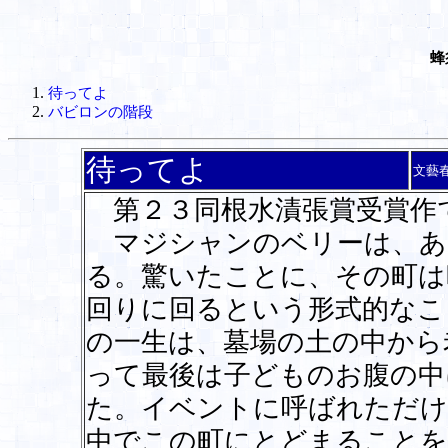
蜂
待ってよ
バビロンの階段
待ってよ
文藝
第２３同根水漬張賞受賞作
マジシャンのベリーは、あ
る。驚いたことに、その町は
回りに回るという形式的なこ
の一生は、墓場の土の中から
って最後は子どものお腹の中
た。イベントに呼ばれただけ
中でこの町にとどまることを