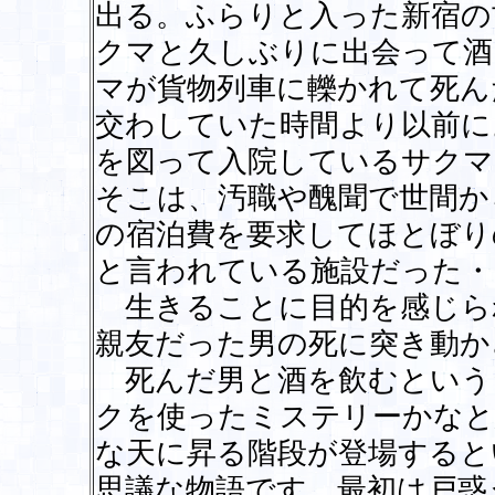
出る。ふらりと入った新宿の
クマと久しぶりに出会って酒
マが貨物列車に轢かれて死ん
交わしていた時間より以前に
を図って入院しているサクマ
そこは、汚職や醜聞で世間か
の宿泊費を要求してほとぼり
と言われている施設だった・
生きることに目的を感じら
親友だった男の死に突き動か
死んだ男と酒を飲むという
クを使ったミステリーかなと
な天に昇る階段が登場すると
思議な物語です。最初は戸惑