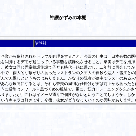
神護かずみの本棚
講談社
企業から依頼されたトラブル処理をすること。今回の仕事は、日本有数の医
堂を糾弾するデモが起こっている事態を鎮静化させること。奈美はデモを指揮
く。彼女は同じ児童養護施設で子ども時代一緒に過ごし、二年前に再会してか
中で、個人的な繋がりのあったレストランの女主人の自殺や恋人・雪江との
どんでん返しというものはありません。かなりの読者が途中でラストのある人
あんな展開になるとは、それも奈美の周到な仕掛けが実は前々からあったと
ように通常はノワール＝黒づくめの服装で、更に、筋力トレーニングを欠かさ
ありましたが、これはイメージ通りで個性がないということでしょうか。しか
ういうキャラは好きです。今後、彼女がどうなっていくのか興味があります。