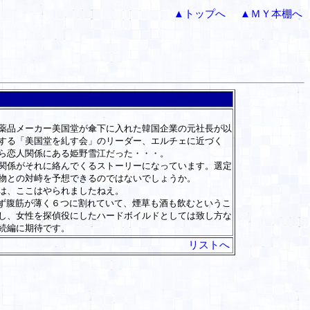
▲トップへ
▲ＭＹ本棚へ
薬品メーカー美国堂が傘下に入れた韓国企業の元社長が以
する「美国堂を糺す会」のリーダー、エルチェに近づく
ら恋人関係にある姫野雪江だった・・・。
関係がそれに絡んでくるストーリーになっています。選定
物との対峙を予想できるのではないでしょうか。
は、ここはやられましたねえ。
ず腹筋が薄く６つに割れていて、煙草も酒も飲むというこ
し、女性を探偵役にしたハードボイルドとしては致し方な
続編に期待です。
リストへ