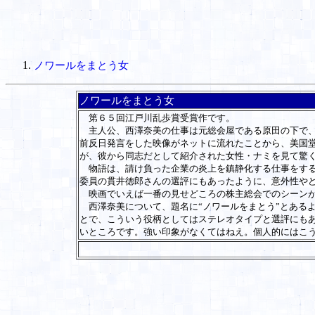
ノワールをまとう女
ノワールをまとう女
第６５回江戸川乱歩賞受賞作です。
主人公、西澤奈美の仕事は元総会屋である原田の下で、
前反日発言をした映像がネットに流れたことから、美国
が、彼から同志だとして紹介された女性・ナミを見て驚
物語は、請け負った企業の炎上を鎮静化する仕事をする
委員の貫井徳郎さんの選評にもあったように、意外性や
映画でいえば一番の見せどころの株主総会でのシーンが
西澤奈美について、題名に“ノワールをまとう”とある
とで、こういう役柄としてはステレオタイプと選評にも
いところです。強い印象がなくてはねえ。個人的にはこ