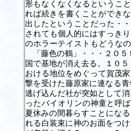
形もなくなくなるということ
れば続きを書くことができな
出したということだった・・
されても個人的にはすっきり
のホラーテイストもどうな
「藤色の鶴」・・・２０５
国で基地が消え去る。１０５
おける地位をめぐって賀茂家
撃を受けた藤原家に連なる青
逃げ込んだ社が突如として消
ったバイオリンの神童と呼ば
夏休みの間暮らすことになる
れる白装束に神のお面をつけ