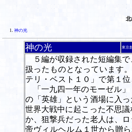
北
神の光
神の光
東京
５編が収録された短編集で
扱ったものとなっています。
テリ・ベスト１０」で第１位
「一九四一年のモーゼル」
の「英雄」という酒場に入っ
世界大戦中に起こった不思議
か、狙撃兵だった老人は、ロ
帝ヴィルヘルム１世から贈ら