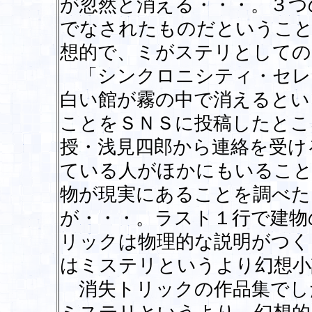
が忽然と消える・・・。３つ
でなされたものだというこ
想的で、ミがステリとしての
「シンクロニシティ・セレ
白い館が霧の中で消えるとい
ことをＳＮＳに投稿したとこ
授・浅見四郎から連絡を受け
ている人がほかにもいること
物が現実にあることを調べた
が・・・。ラスト１行で建物
リックは物理的な説明がつく
はミステリというより幻想小
消失トリックの作品集でし