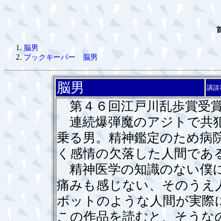
脳男
ブックキーパー 脳男
脳男
講談
第４６回江戸川乱歩賞受賞
連続爆弾魔のアジトで共犯
乗る男。精神鑑定のため病
く感情の欠落した人間であ
精神医学の知識のない僕に
痛みも感じない、そのうえ
ボットのような人間が実際
この作品を読むと、そうな