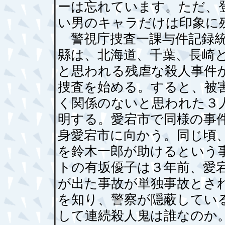
ーは忘れています。ただ、
い男のキャラだけは印象に
警視庁捜査一課与件記録統
縣は、北海道、千葉、長崎
と思われる残虐な殺人事件
捜査を始める。すると、被
く関係のないと思われた３
明する。愛宕市で同様の事
身愛宕市に向かう。同じ頃
を鈴木一郎が助けるという
トの有坂優子は３年前、愛
が出た事故が単独事故とさ
を知り、警察が隠蔽してい
して連続殺人鬼は誰なのか