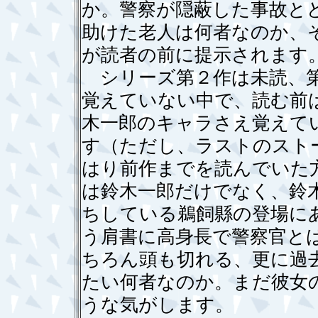
か。警察が隠蔽した事故と
助けた老人は何者なのか、
が読者の前に提示されます
シリーズ第２作は未読、第
覚えていない中で、読む前
木一郎のキャラさえ覚えて
す（ただし、ラストのスト
はり前作までを読んでいた
は鈴木一郎だけでなく、鈴
ちしている鵜飼縣の登場に
う肩書に高身長で警察官と
ちろん頭も切れる、更に過
たい何者なのか。まだ彼女
うな気がします。