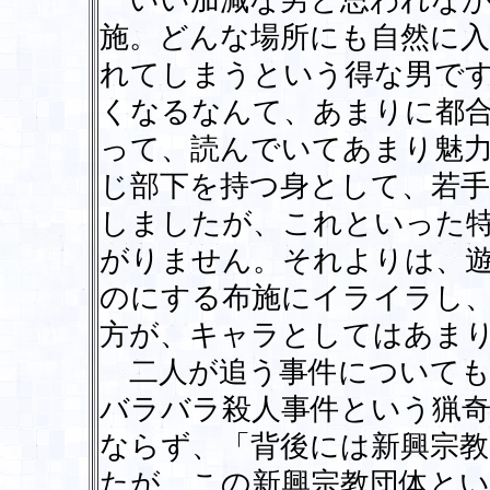
いい加減な男と思われなが
施。どんな場所にも自然に
れてしまうという得な男で
くなるなんて、あまりに都
って、読んでいてあまり魅
じ部下を持つ身として、若
しましたが、これといった
がりません。それよりは、
のにする布施にイライラし
方が、キャラとしてはあま
二人が追う事件についても
バラバラ殺人事件という猟
ならず、「背後には新興宗教
たが、この新興宗教団体と