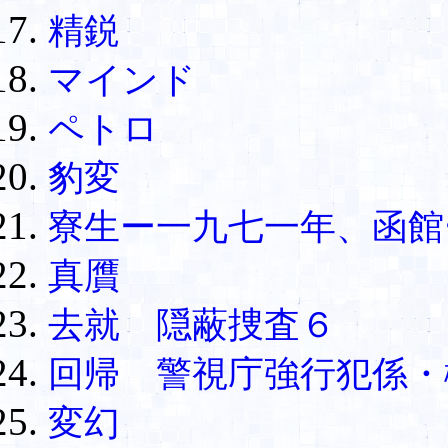
精鋭
マインド
ペトロ
豹変
寮生ー一九七一年、函館
真贋
去就 隠蔽捜査６
回帰 警視庁強行犯係・
変幻