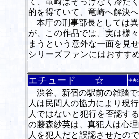
て、竜崎はそっけなく冷た
的を得ていて、竜崎へ解決
本庁の刑事部長としては異
が、この作品では、実は様
まうという意外な一面を見
シリーズファンにはおすす
エチュード ☆
中央
渋谷、新宿の駅前の雑踏で
人は民間人の協力により現行
人ではないと犯行を否認する
の藤森紗英は、真犯人は心理
人を犯人だと誤認させたの