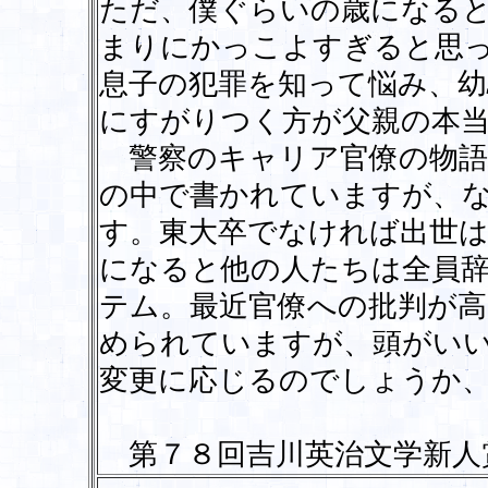
ただ、僕ぐらいの歳になる
まりにかっこよすぎると思
息子の犯罪を知って悩み、幼
にすがりつく方が父親の本
警察のキャリア官僚の物語
の中で書かれていますが、
す。東大卒でなければ出世は
になると他の人たちは全員
テム。最近官僚への批判が
められていますが、頭がい
変更に応じるのでしょうか
第７８回吉川英治文学新人