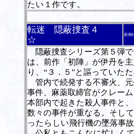
たい１作です。
転迷 隠蔽捜査４
新潮
☆
隠蔽捜査シリーズ第５弾です
は、前作「初陣」が伊丹を主
り、“３．５”と謳っていた
管内で続発する不審火、元
事件、麻薬取締官がクレーム
本部内で起きた殺人事件と、
数々の事件が重なる。そし
ったらしい飛行機の墜落事故
公私ともこんなに忙しくて