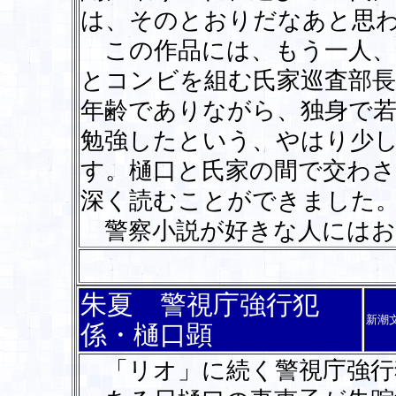
は、そのとおりだなあと思
この作品には、もう一人、
とコンビを組む氏家巡査部
年齢でありながら、独身で若
勉強したという、やはり少
す。樋口と氏家の間で交わ
深く読むことができました
警察小説が好きな人にはお
朱夏 警視庁強行犯
新潮
係・樋口顕
「リオ」に続く警視庁強行