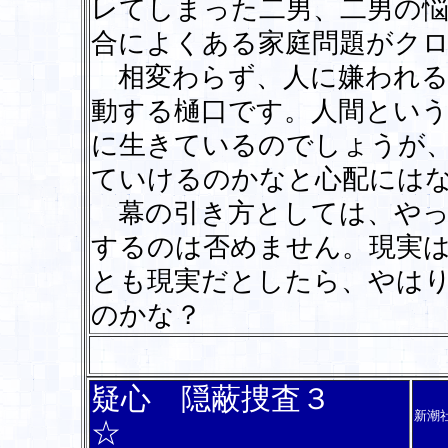
レてしまった二男、二男の
合によくある家庭問題がク
相変わらず、人に嫌われる
動する樋口です。人間とい
に生きているのでしょうが
ていけるのかなと心配には
幕の引き方としては、やっ
するのは否めません。現実
とも現実だとしたら、やは
のかな？
疑心 隠蔽捜査３
新潮
☆