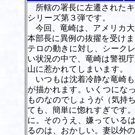
所轄の署長に左遷されたキ
シリーズ第３弾です。
今回、竜崎は、アメリカ大
本部長に異例の抜擢を受け
テロの動きに対し、シーク
い状況の中で、竜崎は警視庁
山に惹かれてしまいます。
いつもは沈着冷静な竜崎も
が描かれます。いくつにな
ものなのでしょうが（気持
ても、簡単に惚れすぎです
に。そのうえ、嫌っている
るのは、おかしい。妻以外