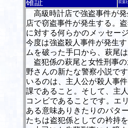
確証
双葉
高級時計店で強盗事件が発
店で窃盗事件が発生する。盗
に対する何らかのメッセー
今度は強盗殺人事件が発生す
ムを破った手口から、萩尾
盗犯係の萩尾と女性刑事の
野さんの新たな警察小説で
いるのは、主人公が殺人事件
課であること。そして、主
コンビであることです。エ
ある意味ありきたりのパタ
たちは盗犯係としての衿持