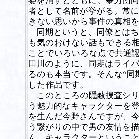
姿を消すとともに、暴力団同
者として名前が挙がる。常に
きない思いから事件の真相
同期というと、同僚とはち
も気のおけない話もできる
ことでいろいろな点で共通
田川のように、同期はライ
るのも本当です。そんな“同
した作品です。
このところの隠蔽捜査シリ
う魅力的なキャラクターを
を生んだ今野さんですが、今
う繋がりの中で男の友情を
ん、キャラクターというこ