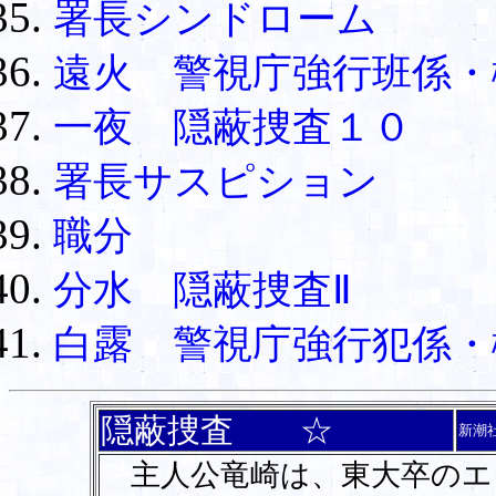
署長シンドローム
遠火 警視庁強行班係・
一夜 隠蔽捜査１０
署長サスピション
職分
分水 隠蔽捜査Ⅱ
白露 警視庁強行犯係・
隠蔽捜査 ☆
新潮
主人公竜崎は、東大卒のエ