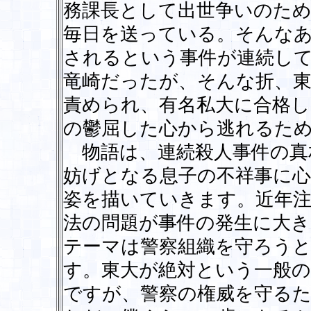
務課長として出世争いのた
毎日を送っている。そんな
されるという事件が連続し
竜崎だったが、そんな折、
責められ、有名私大に合格し
の鬱屈した心から逃れるた
物語は、連続殺人事件の真
妨げとなる息子の不祥事に
姿を描いていきます。近年注
法の問題が事件の発生に大
テーマは警察組織を守ろう
す。東大が絶対という一般
ですが、警察の権威を守る