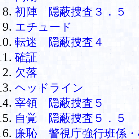
初陣 隠蔽捜査３．５
エチュード
転迷 隠蔽捜査４
確証
欠落
ヘッドライン
宰領 隠蔽捜査５
自覚 隠蔽捜査５．５
廉恥 警視庁強行班係・