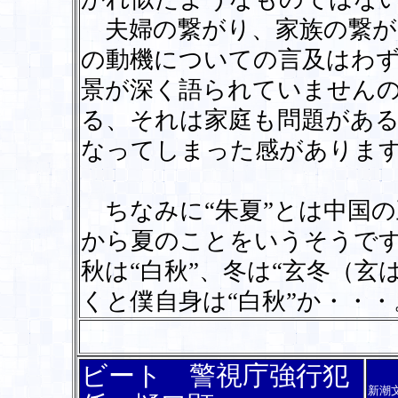
夫婦の繋がり、家族の繋が
の動機についての言及はわ
景が深く語られていません
る、それは家庭も問題があ
なってしまった感がありま
ちなみに“朱夏”とは中国の
から夏のことをいうそうです
秋は“白秋”、冬は“玄冬（
くと僕自身は“白秋”か・・・
ビート 警視庁強行犯
新潮