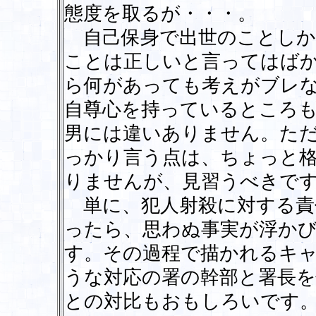
態度を取るが・・・。
自己保身で出世のことしか
ことは正しいと言ってはば
ら何があっても考えがブレ
自尊心を持っているところ
男には違いありません。た
っかり言う点は、ちょっと
りませんが、見習うべきで
単に、犯人射殺に対する責
ったら、思わぬ事実が浮か
す。その過程で描かれるキ
うな対応の署の幹部と署長
との対比もおもしろいです