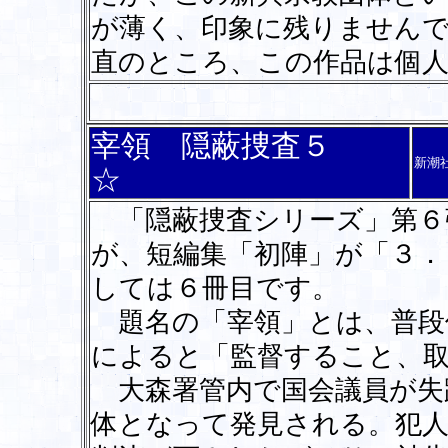
が薄く、印象に残りません
直のところ、この作品は個
宰領 隠蔽捜査５
新潮
☆
「隠蔽捜査シリーズ」第６
が、短編集「初陣」が「３．
しては６冊目です。
題名の「宰領」とは、普段
によると「監督すること、
大森署管内で国会議員が失
体となって発見される。犯