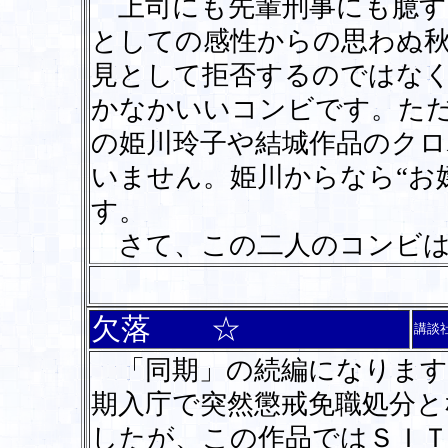
上司にも先輩刑事にも臆す
としての感性からの思わぬ
見として拒否するのではな
かなかいいコンビです。た
の姫川玲子や結城作品のク
いません。姫川からなら“お
す。
さて、この二人のコンビは
欠落 ☆
講談
「同期」の続編になります
期入庁で突然懲戒免職処分と
したが、この作品ではＳＩ