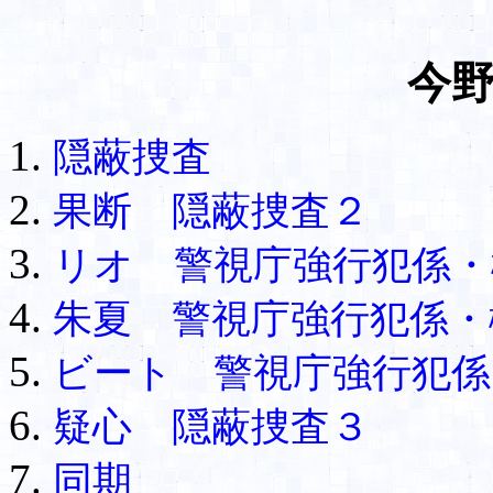
今
隠蔽捜査
果断 隠蔽捜査２
リオ 警視庁強行犯係・
朱夏 警視庁強行犯係・
ビート 警視庁強行犯係
疑心 隠蔽捜査３
同期