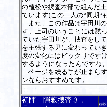
の植松や捜査本部で組んだ
ています(この二人の“同期“
また、この作品は宇田川の
す。上司のいうことには黙
ていた宇田川が、捜査をし
を主張する男に変わってい
度の変化にはビックリです
するようになったんですね
ページを繰る手が止まらず
ンならおすすめです。
初陣 隠蔽捜査３．
新潮