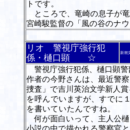
トです。
ところで、竜崎の息子が竜
宮崎駿監督の「風の谷のナウ
リオ 警視庁強行犯
新潮
係・樋口顕 ☆
警視庁強行犯係、樋口顕警
作者の今野さんは、最近警察
捜査」で吉川英治文学新人賞
を呼んでいますが、すでに
を書いていたんですね。
何が面白いって、主人公樋
小説の中で描かれる警察官