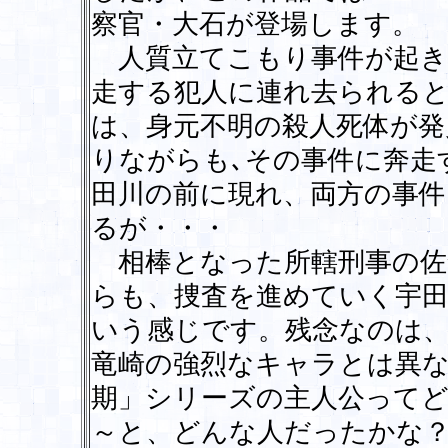
察官・大石が登場します。
人質立てこもり事件が起き
走する犯人に連れ去られると
は、身元不明の殺人死体が発
りながらも､その事件に奔走
田川の前に現れ、両方の事
るが・・・
相棒となった所轄刑事の佐
らも、捜査を進めていく宇
いう感じです。残念なのは
竜崎の強烈なキャラとは異
期」シリーズの主人公って
～と、どんな人だったかな