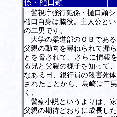
係・樋口顕
警視庁強行犯係・樋口顕シ
樋口自身は脇役。主人公とい
の二男です。
大学の柔道部のＯＢである
父親の動向を尋ねられて漏
とを脅されて、さらに情報
る兄と父親の様子を知って、
なある日、銀行員の殺害死体
されたことから、島崎は二
く。
警察小説というよりは、家
父親の期待どおりに成長し