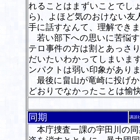
れることはまずいことでしょ
ら)、よほど気のおけない友
手に話すなんて、理解でき
若い部下への思いに苦悩す
テロ事件の方は割とあっさ
だいたいわかってしまいま
ンパクトは弱い印象があり
最後に畠山が竜崎に投げか
どおりでなかったことは愉
同期
講談
本庁捜査一課の宇田川の同