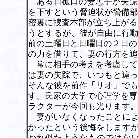
ある日樋口の妻恵子が失踪
を下すという脅迫状が警備部
密裏に捜査本部が立ち上がる
うとするが、彼が自由に行
前の土曜日と日曜日の２日の
の力を借りて、妻の行方を追
常に相手の考えを考慮して
は妻の失踪で、いつもと違
そんな彼を前作「リオ」で
す。氏家の大学で心理学を
ラクターが今回も光ります
妻がいなくなったことによ
かったという後悔をします
かれ似たようなものではな