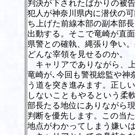
判決が下されたばかりの被告
犯人が神奈川県内に潜伏の可
ち上げた前線本部の副本部長
出動する。そこで竜崎が直
県警との確執、縄張り争い。
どんな宰領を見せるのか。
キャリアでありながら、上
竜崎が､今回も警視総監や神
う道を突き進みます。正し
しないこともやるという柔
部長たる地位にありながら
判断を優先します。この当
地点がわかってしまう嫌い