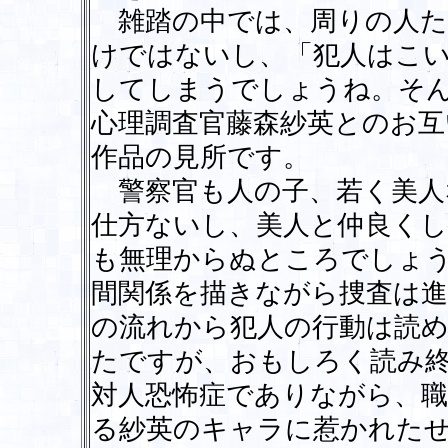
雑踏の中では、周りの人た
けではないし、「犯人はこい
してしまうでしょうね。そ
心理調査官藤森紗英とのお互
作品の見所です。
警察官も人の子、若く美人
仕方ないし、美人と仲良く
も無理からぬところでしょ
間関係を描きながら捜査は
の流れから犯人の行動は読
たですが、おもしろく読み
対人恐怖症でありながら、職
る紗英のキャラに惹かれた