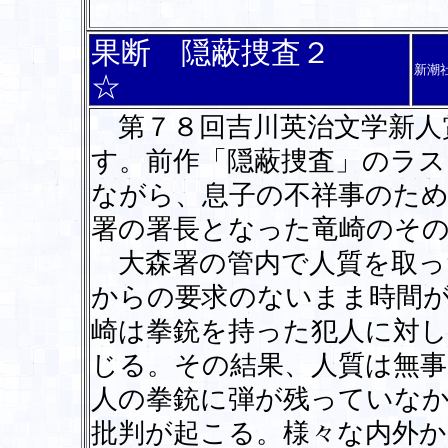
果断 隠蔽捜査２
新潮
☆
第７８回吉川英治文学新人
す。前作「隠蔽捜査」のラス
ながら、息子の不祥事のた
署の署長となった竜崎のそ
大森署の管内で人質を取っ
からの要求のないまま時間
崎は拳銃を持った犯人に対し
じる。その結果、人質は無事
人の拳銃に弾が残っていな
批判が起こる。様々な内外か