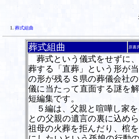
葬式組曲
葬式組曲
原書
葬式という儀式をせずに、
葬する「直葬」という形が
の形が残るＳ県の葬儀会社の
儀に当たって直面する謎を
短編集です。
５編は、父親と喧嘩し家を
との父親の遺言の裏に込めら
祖母の火葬を拒んだり、棺
にしたいという孫娘の行動