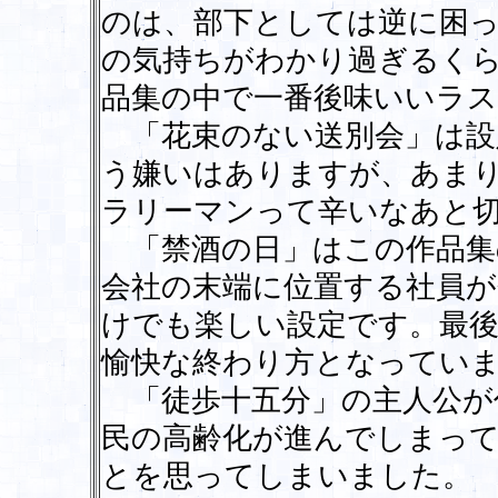
のは、部下としては逆に困
の気持ちがわかり過ぎるく
品集の中で一番後味いいラ
「花束のない送別会」は設
う嫌いはありますが、あま
ラリーマンって辛いなあと
「禁酒の日」はこの作品集
会社の末端に位置する社員が
けでも楽しい設定です。最
愉快な終わり方となってい
「徒歩十五分」の主人公が
民の高齢化が進んでしまっ
とを思ってしまいました。