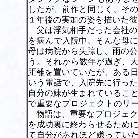
したが、前作と同じく、その
１年後の実加の姿を描いた彼
父は浮気相手だった会社の
を病んで入院中。そんな母
母は病院から失踪し、雨の
う。それから数年が過ぎ、
距離を置いていたが、ある
いう電話で、入院先に行った
自分の妹が生まれているこ
で重要なプロジェクトのリ
物語は、重要なプロジェク
を成功裏に終わらせるため
て自分があれほど嫌ってい