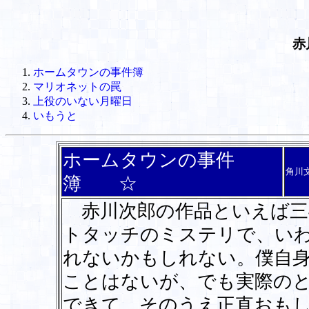
赤
ホームタウンの事件簿
マリオネットの罠
上役のいない月曜日
いもうと
ホームタウンの事件
角川
簿 ☆
赤川次郎の作品といえば三
トタッチのミステリで、い
れないかもしれない。僕自
ことはないが、でも実際の
できて、そのうえ正直おも