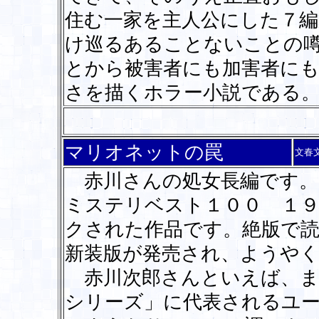
住む一家を主人公にした７編
け巡るあることないことの
とから被害者にも加害者に
さを描くホラー小説である
マリオネットの罠
文春
赤川さんの処女長編です。
ミステリベスト１００ １９
クされた作品です。絶版で
新装版が発売され、ようや
赤川次郎さんといえば、ま
シリーズ」に代表されるユ