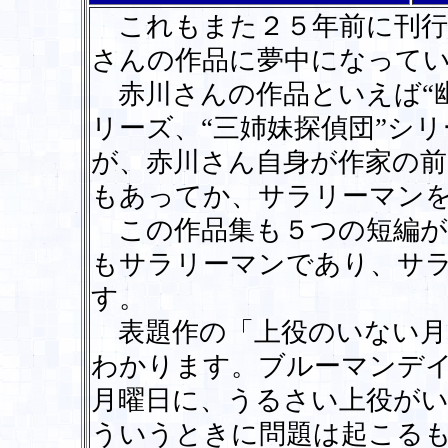
これもまた２５年前に刊行
さんの作品に夢中になって
赤川さんの作品といえば“幽
リーズ、“三姉妹探偵団”シ
が、赤川さん自身が作家の
もあってか、サラリーマン
この作品集も５つの短編が
もサラリーマンであり、サ
す。
表題作の「上役のいない月
わかります。ブルーマンデ
月曜日に、うるさい上役が
ういうときに問題は起こる