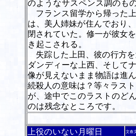
のようなサスペンス調のも
フランス留学から帰った上
は、美人姉妹が住んでおり
閉されていた。修一が彼女
き起こされる。
失踪した上田、彼の行方を
ダンディーな上西、そして
像が見えないまま物語は進
続殺人の意味は？等々ラス
が、途中でこのラストのど
のは残念なところです。
上役のいない月曜日
文春