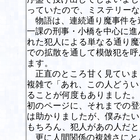
っていたので、ミステリーな
物語は、連続通り魔事件を
一課の刑事・小橋を中心に進
れた犯人による単なる通り魔
での拡散を通して模倣犯を呼
ます。
正直のところ甘く見ていま
複雑で「あれ、この人どうい
ることが何度もありました。
初のページに、それまでの登
は助かりましたが、僕みたい
もちろん、犯人があの人だと
更に人間関係の複雑さにと