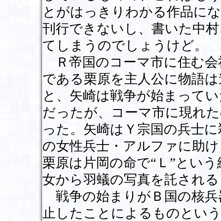
とがはっきりわかる作品にな
刊行できないし、書いた中村
てしまうのでしょうけど。
Ｒ帝国のコーマ市に住む会
である栗原を主人公に物語は
と、矢崎は戦争が始まってい
だったが、コーマ市に現れた
った。矢崎はＹ宗国の兵士に
の女性兵士・アルファに助け
栗原は片岡の命で“Ｌ”とい
女から羽蟻の写真を託される
戦争の始まりがＢ国の核兵
止したことによるものという