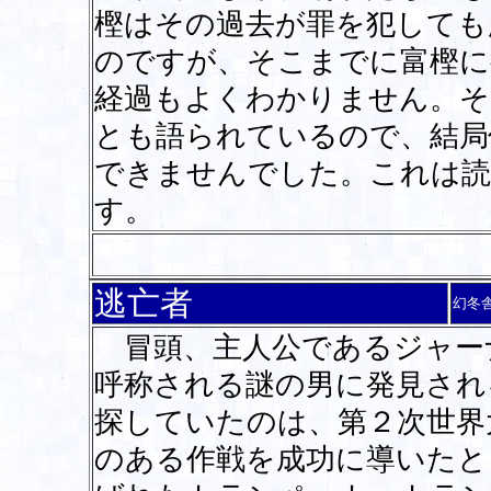
樫はその過去が罪を犯しても
のですが、そこまでに富樫に
経過もよくわかりません。そ
とも語られているので、結局
できませんでした。これは読
す。
逃亡者
幻冬
冒頭、主人公であるジャーナ
呼称される謎の男に発見され
探していたのは、第２次世界
のある作戦を成功に導いたと