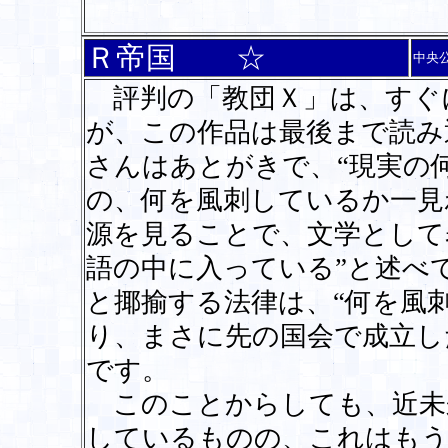
Ｒ帝国 ☆
中央
評判の「教団Ｘ」は、すぐ
が、この作品は最後まで読み
さんはあとがきで、“現実の
の、何を風刺しているか一見
源を見ることで、文学として
語の中に入っている”と述べ
と揶揄する法律は、“何を風
り、まさに先の国会で成立し
です。
このことからしても、近未
しているものの、これはもう