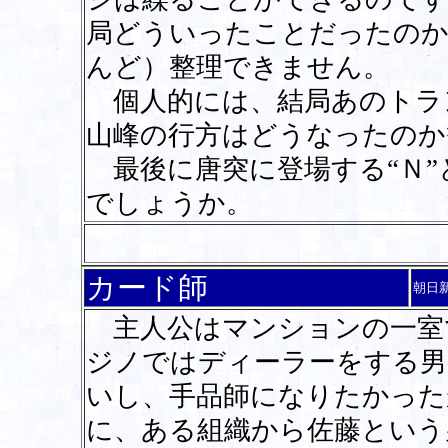
局どういったことだったのか
んど）整理できません。
個人的には、結局あのトラ
山峰の行方はどうなったのか
最後に唐突に登場する“Ｎ”
でしょうか。
カード師
朝日
主人公はマンションの一室
ジノではディーラーをする男
いし、手品師になりたかった
に、ある組織から佐藤という