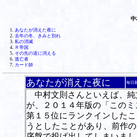
中
あなたが消えた夜に
去年の冬、きみと別れ
私の消滅
Ｒ帝国
その先の道に消える
逃亡者
カード師
あなたが消えた夜に
毎日
中村文則さんといえば、純
が、２０１４年版の「このミ
第１５位にランクインしたこ
うとしたことがあり、前作の
序盤で投げ出してしまいまし