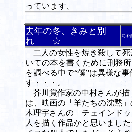
っています。
去年の冬、きみと別
幻冬
れ ☆
二人の女性を焼き殺して死
いての本を書くために刑務所
を調べる中で“僕”は異様な
す・・・。
芥川賞作家の中村さんが描
は、映画の「羊たちの沈黙」
木理宇さんの「チェインドッ
人を描く作品かと思いました