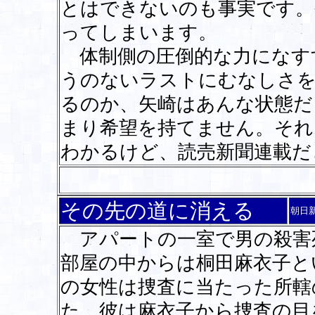
とはできないのも事実です。
ってしまいます。
体制側の圧倒的な力になす
うのないラストにむなしさ
るのか、矢崎はあんな状態だ
まり希望を持てません。それ
わかるけど、読売新聞連載
その先の道に消える
朝日
アパートの一室で男の殺害死
部屋の中からは桐田麻衣子と
の女性は捜査に当たった所轄
た。彼は麻衣子から捜査の目