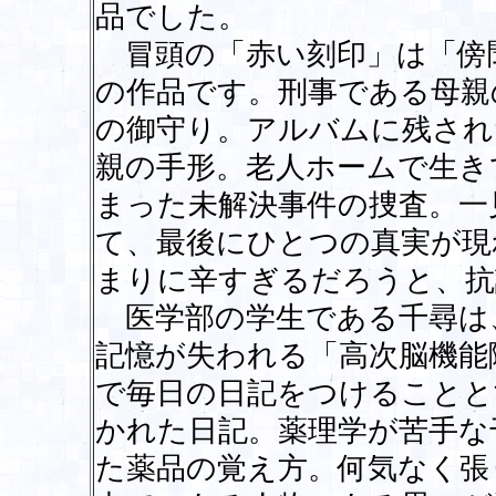
品でした。
冒頭の「赤い刻印」は「傍
の作品です。刑事である母親
の御守り。アルバムに残され
親の手形。老人ホームで生き
まった未解決事件の捜査。一
て、最後にひとつの真実が現
まりに辛すぎるだろうと、抗
医学部の学生である千尋は
記憶が失われる「高次脳機能
で毎日の日記をつけることと
かれた日記。薬理学が苦手な
た薬品の覚え方。何気なく張