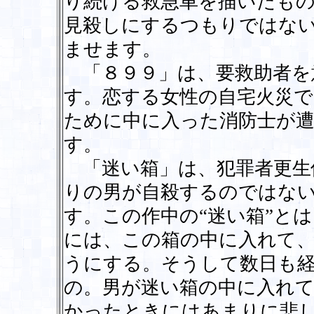
り続ける救急車を描いたも
見殺しにするつもりではな
ませます。
「８９９」は、要救助者を
す。恋する女性の自宅火災で
ために中に入った消防士が
す。
「迷い箱」は、犯罪者更生
りの男が自殺するのではな
す。この作中の“迷い箱”と
には、この箱の中に入れて
うにする。そうして数日も
の。男が迷い箱の中に入れ
かったときにはあまりに悲