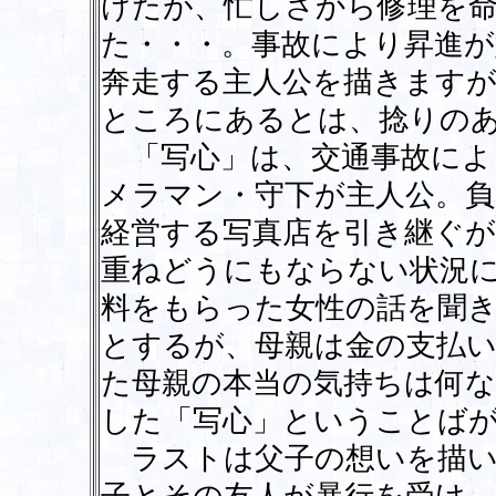
けたが、忙しさから修理を
た・・・。事故により昇進
奔走する主人公を描きます
ところにあるとは、捻りの
「写心」は、交通事故によ
メラマン・守下が主人公。負
経営する写真店を引き継ぐが
重ねどうにもならない状況
料をもらった女性の話を聞
とするが、母親は金の支払
た母親の本当の気持ちは何
した「写心」ということば
ラストは父子の想いを描い