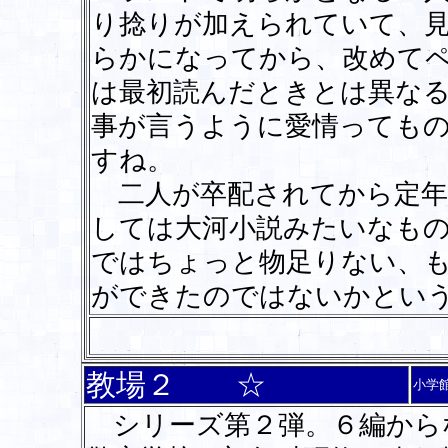
り捻りが加えられていて、
らかになってから、改めて
は最初読んだときとは異なる
事が言うように愛情っても
すね。
二人が卒配されてから定年
しては大河小説みたいなも
ではちょっと物足りない、
ができたのではないかとい
教場２ ☆
小学
シリーズ第２弾。６編から