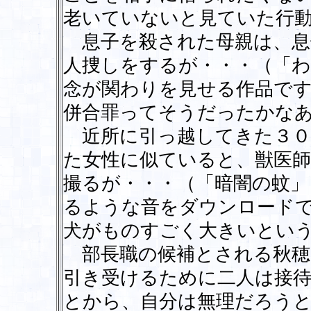
老いていないと見ていた行
息子を殺された母親は、息
人捜しをするが・・・（「わ
念が関わりを見せる作品で
併合罪ってそうだったかな
近所に引っ越してきた３０
た女性に似ていると、獣医師
撮るが・・・（「暗闇の蚊」
るような音をダウンロード
犬がものすごく大きいとい
部長職の候補とされる秋穂
引き受けるために二人は接
とから、自分は無理だろう