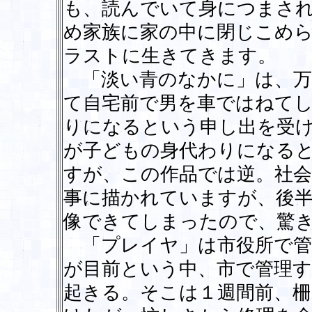
も、読んでいて身につまさ
め家族に家の中に閉じこめ
ラストに生きてきます。
「淡い青のなかに」は、万
て自宅前で男を車ではねて
りになるという申し出を受
が子どもの身代わりになる
すが、この作品では逆。社会
事に描かれていますが、後
像できてしまったので、驚
「プレイヤ」は市役所で管
が目前という中、市で管理す
起きる。そこは１週間前、