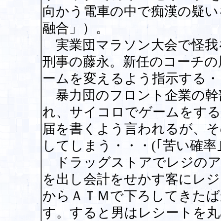
向かう電車の中で痴漢の疑い
融合」）。
実業団マラソン大会で怪我
刑事の藤永。新任のコーチの
ームを変えるよう指示する・・
暴力団のフロント企業の幹
れ、サイコロでゲームをする
届を書くよう言われるが、そ
してしまう・・・(｢苦い確率｣
ドラッグストアでレジのア
を出し会計をせかす客にレジ
からＡＴＭで下ろしてきたば
す。すると男はレシートを丸