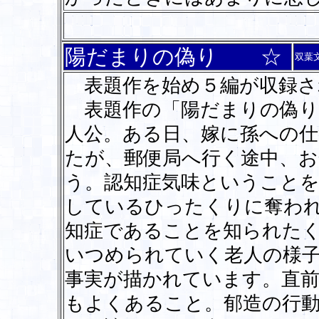
陽だまりの偽り ☆
双葉
表題作を始め５編が収録さ
表題作の「陽だまりの偽り
人公。ある日、嫁に孫への仕
たが、郵便局へ行く途中、
う。認知症気味ということ
しているひったくりに奪わ
知症であることを知られた
いつめられていく老人の様
事実が描かれています。直
もよくあること。郁造の行