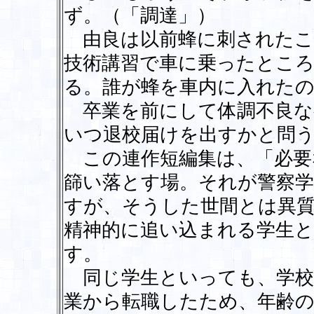
ず。（「調達」）
由良は以前蜂に刺されたこ
技術講習で車に乗ったとこ
る。誰が蜂を車内に入れたの
卒業を前にして体調不良な
いつ退校届けを出すかと問う
この連作短編集は、「必要
篩い落とす場。それが警察
すが、そうした世間とは異質
精神的に追い込まれる学生
す。
同じ学生といっても、学校
業から転職したため、年齢の