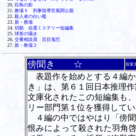
巨鳥の影
教場Ｘ 刑事指導官風間公親
殺人者の白い檻
新・教場
切願 自選ミステリー短編集
球形の囁き
交番相談員 百目鬼巴
新・教場２
傍聞き ☆
双葉
表題作を始めとする４編か
き」は、第６１回日本推理作
文庫化されたこの短編集も、
リー部門第１位を獲得してい
４編の中ではやはり「傍聞
恨みによって殺された羽角