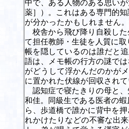
中で、ある人物のある思いが
薬］）。これはある専門的知
が分かったかもしれません。
校舎から飛び降り自殺した
て担任教師・生徒を人質に取
帳を隠しているのは誰だと追
語は、メモ帳の行方の謎では
がどうして浮かんだのかがメ
に置かれた伏線が回収されて
認知症で寝たきりの母と、
和佳。同級生である医者の蝦
ら、歩道橋で誰かに背中を押
れかけたりなどの不審な出来