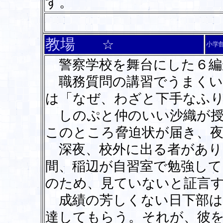
す。
教場
☆
小学
警察学校を舞台にした６編
職務質問の講習でうまくい
は「なぜ、わざと下手なふ
しのぷと仲のいい沙織が授
このところ脅迫状が届き、夜
深夜、校外に出る者があり
間、稲辺が自習室で勉強し
のため、見ていないと証言す
成績の芳しくない日下部は
達してもらう。それが、彼