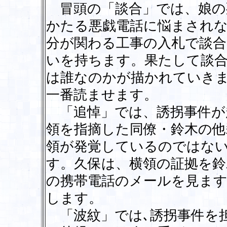
冒頭の「談合」では、娘の
かたる悪戯電話に悩まされ
分が関わる工事の入札で談
いを持ちます。果たして談
は誰なのかが描かれていき
一番読ませます。
「追悼」では、誘拐事件が
領を指摘した同僚・鈴木の他
領が発覚しているのではな
す。久保は、横領の証拠を
の携帯電話のメールを見ま
します。
「波紋」では､誘拐事件を担