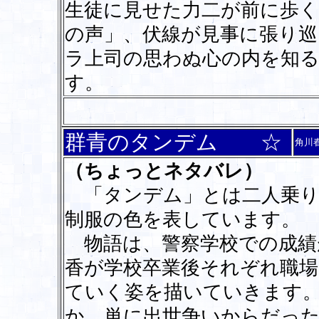
生徒に見せた力二が前に歩く
の声」、伏線が見事に張り巡
ラ上司の思わぬ心の内を知
す。
群青のタンデム ☆
角川
（ちょっとネタバレ）
「タンデム」とは二人乗り
制服の色を表しています。
物語は、警察学校での成績
香が学校卒業後それぞれ職場
ていく姿を描いていきます
か。単に出世争いからだっ