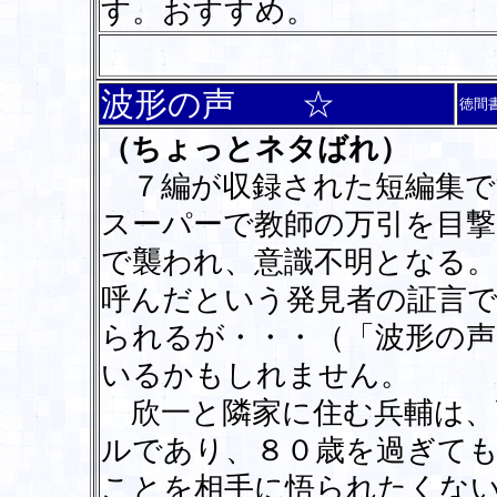
す。おすすめ。
波形の声 ☆
徳間
（ちょっとネタばれ）
７編が収録された短編集で
スーパーで教師の万引を目撃
で襲われ、意識不明となる。
呼んだという発見者の証言
られるが・・・（「波形の声
いるかもしれません。
欣一と隣家に住む兵輔は、
ルであり、８０歳を過ぎて
ことを相手に悟られたくな