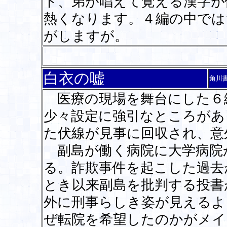
ト、弟が唱えて覚える漢字が
熱くなります。４編の中では
がしますが。
白衣の嘘
角川
医療の現場を舞台にした６
少々設定に強引なところがあ
た伏線が見事に回収され、意
副島が働く病院に大学病院
る。詐欺事件を起こした過去
とき以来副島を批判する投書
外に刑事らしき姿が見えるよう
ぜ転院を希望したのかがメイ