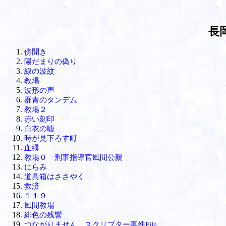
長
傍聞き
陽だまりの偽り
線の波紋
教場
波形の声
群青のタンデム
教場２
赤い刻印
白衣の嘘
時が見下ろす町
血縁
教場０ 刑事指導官風間公親
にらみ
道具箱はささやく
救済
１１９
風間教場
緋色の残響
つながりません スクリプター事件File