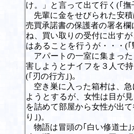
け。」と言って出て行く(｢撫
先輩に金をせびられた安積
売買承諾書の保護者の署名欄
ね、買い取りの受付に出すが
はあることを行うが・・・(｢
アパートの一室に集まった
害しようとナイフを３人で持
(｢刃の行方｣)。
空き巣に入った箱村は、急
ようとするが、女性は目が見
を詰めて部屋から女性が出て
り｣)。
物語は冒頭の｢白い修道士｣