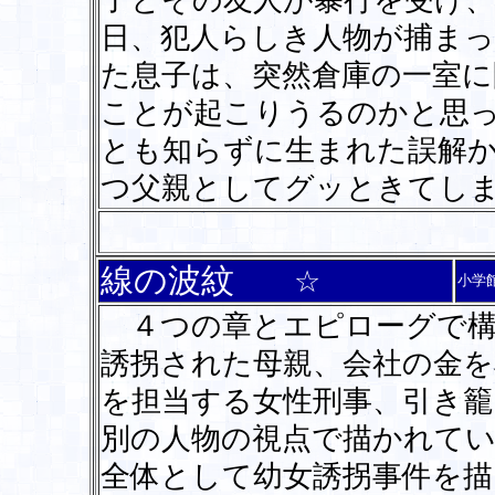
子とその友人が暴行を受け、
日、犯人らしき人物が捕ま
た息子は、突然倉庫の一室
ことが起こりうるのかと思
とも知らずに生まれた誤解
つ父親としてグッときてし
線の波紋
☆
小学
４つの章とエピローグで構
誘拐された母親、会社の金を
を担当する女性刑事、引き籠
別の人物の視点で描かれて
全体として幼女誘拐事件を