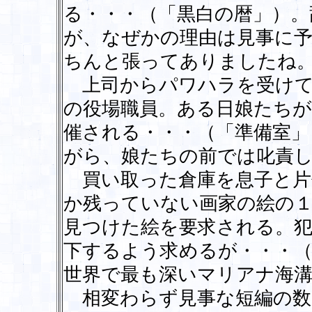
る・・・（「黒白の暦」）。
が、なぜかの理由は見事に
ちんと張ってありましたね
上司からパワハラを受けて
の役場職員。ある日娘たちが
催される・・・（「準備室」
がら、娘たちの前では叱責
買い取った倉庫を息子と片
か残っていない画家の絵の
見つけた絵を要求される。
下するよう求めるが・・・
世界で最も深いマリアナ海
相変わらず見事な短編の数