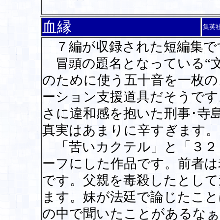
血縁
集英
７編が収録された短編集で
冒頭の題名となっている“文
のために使う五十音を一枚の
ーション支援道具だそうです
さに違和感を抱いた刑事･寺
真実はあまりに辛すぎます。
「苦いカクテル」と「３２
ーフにした作品です。前者は
です。父親を毒殺したとして
ます。妹が法廷で論じたこと
の中で聞いたことがあるなぁ