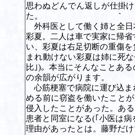
思わぬどんでん返しが仕掛け
た。 ｀
外科医として働く姉と全日
彩夏。二人は車で実家に帰省
い、彩夏は右足切断の重傷を
まれ動けない彩夏は姉に死な
比｣)。本当にそんなことあ
の余韻が広がります。
心筋梗塞で病院に運び込ま
める前に窃盗を働いたことが
侵入したことがあった。ある
患者と同室になる(｢小医は病
理由があったとは。藤野だけ