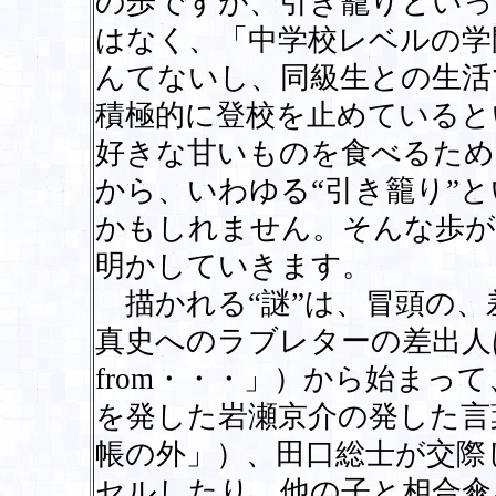
の歩ですが、引き籠りといっ
はなく、「中学校レベルの学
んてないし、同級生との生活
積極的に登校を止めていると
好きな甘いものを食べるため
から、いわゆる“引き籠り”
かもしれません。そんな歩が
明かしていきます。
描かれる“謎”は、冒頭の、
真史へのラブレターの差出人は誰か（
from・・・」）から始まっ
を発した岩瀬京介の発した言
帳の外」）、田口総士が交際
セルしたり、他の子と相合傘