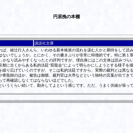
円居挽の本棚
講談社文庫
ば、綾辻行人さんら、いわゆる新本格派の流れを汲む人かと期待をして読
ないでしょうか。とにかく、その書きぶりが非常に特徴的です。特に第１章
し､かなり読みやすくなったとの評判ですが、僕自身にはこの文体は読みづら
都に古くからある私的法廷“双龍会”によって明らかにしようとする様子を
を繰り広げていくのですが、そこは私的法廷ですから、実際の裁判とは異な
青龍師のほか、被告は御贖、裁判官は火帝などという独特の言葉が出てきて
って再確認しなくてはならないほどでした。
いうくらい続いて、勘弁してよという感じです。ただ、うまく伏線が張って