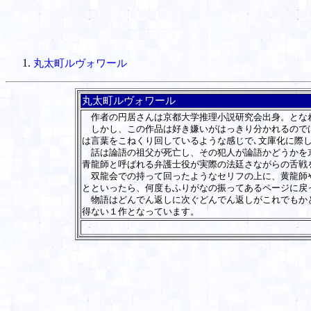
丸太町ルヴォワール
丸太町ルヴォワール
作者の円居さんは京都大学推理小説研究会出身。となれ
しかし、この作品は好き嫌いがはっきり分かれるのでは
は言葉をこねくり回しているような感じで､文庫化に際
話は論語の祖父が死亡し、その犯人が論語かどうかを京
青龍師と呼ばれる弁護士役が実際の法廷さながらの舌戦
双龍会での持って回ったようなセリフの上に、黄龍師や
とといったら、何度もふりがなの振ってあるページに戻
物語はどんでん返しに次ぐどんでん返しがこれでもかと
得ない１作となっています。