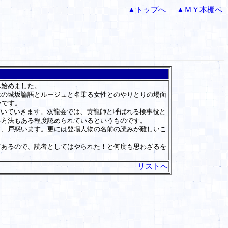
▲トップへ
▲ＭＹ本棚へ
み始めました。
の城坂論語とルージュと名乗る女性とのやりとりの場面
いです。
描いていきます。双龍会では、黄龍師と呼ばれる検事役と
る方法もある程度認められているというものです。
、戸惑います。更には登場人物の名前の読みが難しいこ
あるので、読者としてはやられた！と何度も思わざるを
リストへ