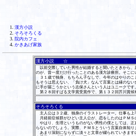
漢方小説
そろそろくる
院内カフェ
かきあげ家族
漢方小説 ☆
以前交際していた男性が結婚すると聞いたときから、原
のが、昔一度だけ行ったことのある漢方診療所。そこに
３１歳で独身、もちろん子なしで、今年のはやりのこと
もそうは思えない、「負け犬」なんて言葉とは縁のない
に手が届こうかという志保さんという人はユニークです
第２８回すばる文学賞受賞作で、第１３２回芥川賞候補
そろそろくる
主人公は３２歳、独身のイラストレーター。仕事も上手
月経前症候群がひどい主人公が、恋をしたのはＰＭＳの
やはり、生理というものがない男性の僕としては、正直
らないのでしょう。実際、ＰＭＳとういう言葉自体知り
あまり深刻にならずに淡々と文章が綴られていきますの