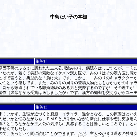
中島たい子の本棚
集英社
因不明のふるえに襲われた主人公川波みのり。病院をはしごするが、一向に
いたのが、若くて笑顔の素敵なイケメン漢方医で、みのりはその漢方医に惹
ばで言うと、典型的な「負け犬」です。しかし、 みのりのキャラクターが
女性という感じです。また、みのりの周りの登場人物たちもなかなかのキャ
。皆から敬遠されている離婚経験のある男と交際するのですが、その理由が
作（残念ながら受賞は逸しましたが）です。漢方の知識を交えながらユーモ
集英社
くいかず、生理が近づくと癇癪、イライラ、過食となる。この原因はといえ
せいかと悩みながらも、ＰＭＳと折り合いながら新たに仕事や恋に突き進ん
のところなかなか主人公の気持ちに共感することは難しいところです。とい
ませんでしたし。
で、あっという間に読むことができます。ただ、主人公が３０過ぎの独身女