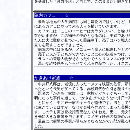
を受賞した「漢方小説」と同じで、このままだと飽きて
院内カフェ ☆
最近は地元の大学病院にも同じ建物内ではないけど、敷
にあるカフェにやって来る人々を描いていきます。
カフェには「ここのコーヒーはカラダにいい」と繰り返
客がいますが、この物語の中心となるのは、主婦であり
たんに夫に難病が見つかった藤森朝子。亮子はパン職人
立ちを隠すことができません。
病院の中にはあるが、メニューも病人に配慮したもので
亮子と夫が子どもができないことに心の決着をつけ、夫
ラストの登場人物がそろった中でのクリスマスのサプ
温かな読後感をもたらせてくれる作品でした。オスス
かきあげ家族 ☆
中井戸八郎は、老境に入ったコメディ映画の監督。新作
ったという長男が戻ってくる。高校時代から引き籠りの
題名の「かきあげ家族」は、家族がぐちゃぐちゃしてい
明になった事件を通して、“かきあげ”のような中井戸一
とにかく、中井戸一家のキャラが愉快です。男として生
に生きているはずが、なぜか会社を辞めてしまった長男
す。この子も実は登校拒否児なんですねえ。更に、元女
き先に大きな影響を与えます。コメディ映画の監督の八
最後には衝撃の事実が明らかとなるなかで八郎が撮る映
した。