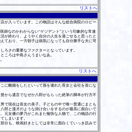
。
リストへ
店が入っています。この物語はそんな総合病院のロビー
医師なのかわからない“ゲジデント”という印象的な常連
生活が終わり、ようやく自分の人生を過ごせると思ったと
抱えており、一方朝子は病気になっても自分勝手な夫に苛
しろさの重要なファクターとなっています。
ところは中島さんうまいなあ。
あ。
リストへ
こに離婚をしたといって孫を連れた長女と会社を首にな
督から遺言でなぜか八郎がもらった絶筆の脚本が行方不
男で現在は長女の美子。子どもの中で唯一普通にまとも
。八郎と漫才のような掛け合いをするのが最高に面白いで
親、元女優の夢乃がこれまた愉快な人物で、この物語の行
ってしまいます。
部分も、映画好きとしては非常に面白くていっき読みで