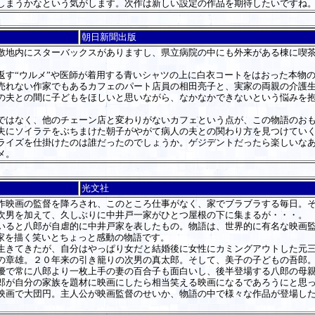
しまうかなという気がします。次作は新しい設定の作品を期待したいですね
朝日新聞出版
地内にスターバックスがありますし、県立病院の中にも外来がある棟に喫茶
す“ウルメ”や医師が着用する青いシャツの上に白衣コートをはおった本物の
売れない作家でもあるカフェのパート店員の相田亮子と、実家の両親の介護
の夫との間に子どもをほしいと思いながら、なかなかできないという悩みを
はなく、他のチェーン店と変わりがないカフェという点が、この物語のおも
にソイラテをぶちまけた朝子がやがて病人の夫との関わり方を見つけていく
ライズを仕掛けたのは誰だったのでしょうか。ゲジデントだったら楽しいな
メ。
光文社
映画の監督を降ろされ、このところ仕事がなく、家でブラブラする毎日。そ
次男を加えて、久しぶりに中井戸一家がひとつ屋根の下に集まるが・・・。
ると八郎が自虐的に中井戸家を表したもの。物語は、世界的に有名な映画監
家を描く笑いとちょっと感動の物語です。
きてきたが、自分はやっぱり女だと結婚後に女性にカミングアウトした元三
の章雄。２０年来の引き籠りの次男の真太郎。そして、美子の子どもの吾郎
優で常に八郎より一枚上手の妻の百合子も面白いし、後半登場する八郎の母
郎が自分の家族を題材に映画にしたら相当笑える映画になるであろうにと思
画で大団円。主人公が映画監督のせいか、物語の中で様々な作品が登場した