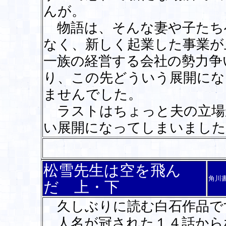
んが。
物語は、そんな妻や子たち
なく、新しく起業した事業が
一族の経営する会社の勢力争
り、この先どういう展開にな
ませんでした。
ラストはちょっと夫の立場
い展開になってしまいまし
松雪先生は空を飛ん
角川
だ 上・下
久しぶりに読む白石作品で
人名が冠された１４話から