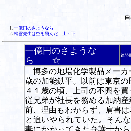
白
一億円のさようなら
松雪先生は空を飛んだ 上・下
一億円のさような
徳間
ら ☆
博多の地場化学製品メーカ
歳の加能鉄平。以前は東京の
４１歳の頃、上司の不興を買
従兄弟が社長を務める加納産
前、理由もわからず、肩書は
と追いやられていた。そんな
妻にかかってきた弁護士から