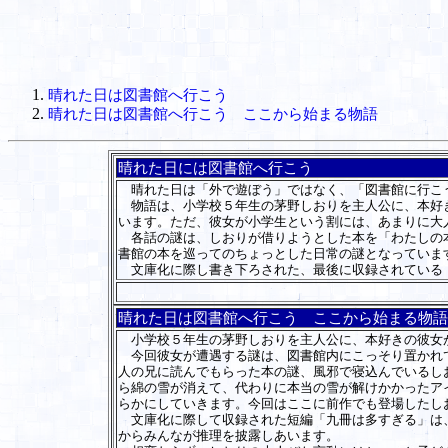
晴れた日は図書館へ行こう
晴れた日は図書館へ行こう ここから始まる物語
晴れた日には図書館へ行こう
晴れた日は「外で遊ぼう」ではなく、「図書館に行こ
物語は、小学校５年生の茅野しおりを主人公に、本好き
います。ただ、彼女が小学生という割には、あまりに大
各話の謎は、しおりが借りようとした本を「わたしの本
書館の本を巡ってのちょっとした日常の謎となっていま
文庫化に際し書き下ろされた、最後に収録されている「
晴れた日は図書館へ行こう ここから始まる物語
小学校５年生の茅野しおりを主人公に、本好きの彼女
今回彼女が遭遇する謎は、図書館内にこっそり置かれて
人の兄に読んでもらった本の謎、風邪で寝込んでいるし
ら綿の雪が消えて、代わりに本当の雪が解けかかったア
らかにしていきます。今回はここに前作でも登場したし
文庫化に際して収録された短編「九冊は多すぎる」は、
からみんなが推理を披露しあいます。