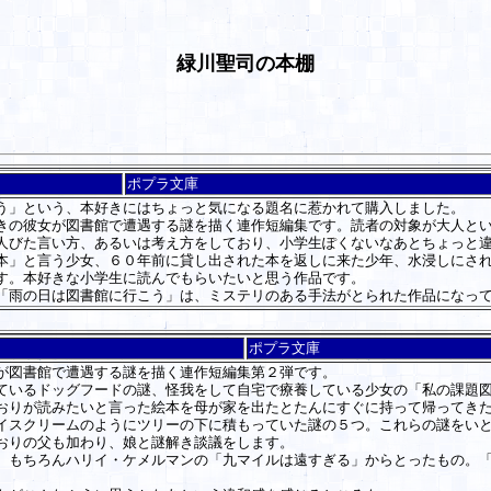
緑川聖司の本棚
ポプラ文庫
う」という、本好きにはちょっと気になる題名に惹かれて購入しました。
の彼女が図書館で遭遇する謎を描く連作短編集です。読者の対象が大人とい
人びた言い方、あるいは考え方をしており、小学生ぽくないなあとちょっと
」と言う少女、６０年前に貸し出された本を返しに来た少年、水浸しにされ
す。本好きな小学生に読んでもらいたいと思う作品です。
雨の日は図書館に行こう」は、ミステリのある手法がとられた作品になって
ポプラ文庫
が図書館で遭遇する謎を描く連作短編集第２弾です。
いるドッグフードの謎、怪我をして自宅で療養している少女の「私の課題図
おりが読みたいと言った絵本を母が家を出たとたんにすぐに持って帰ってき
イスクリームのようにツリーの下に積もっていた謎の５つ。これらの謎をい
おりの父も加わり、娘と謎解き談議をします。
もちろんハリイ・ケメルマンの「九マイルは遠すぎる」からとったもの。「