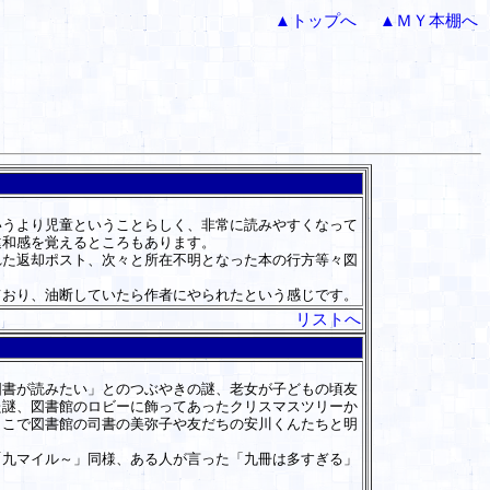
▲トップへ
▲ＭＹ本棚へ
うより児童ということらしく、非常に読みやすくなって
違和感を覚えるところもあります。
た返却ポスト、次々と所在不明となった本の行方等々図
おり、油断していたら作者にやられたという感じです。
リストへ
書が読みたい」とのつぶやきの謎、老女が子どもの頃友
た謎、図書館のロビーに飾ってあったクリスマスツリーか
とこで図書館の司書の美弥子や友だちの安川くんたちと明
九マイル～」同様、ある人が言った「九冊は多すぎる」