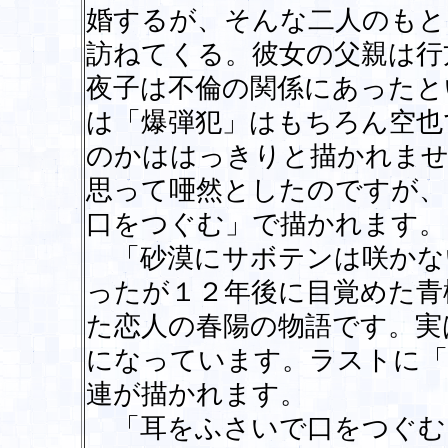
婚するが、そんな二人のもと
訪ねてくる。彼女の父親は行
夜子は不倫の関係にあったと
は「爆弾犯」はもちろん空也
のかははっきりと描かれませ
思って唖然としたのですが、
口をつぐむ」で描かれます。
「砂漠にサボテンは咲かな
ったが１２年後に目覚めた青
た恋人の春陽の物語です。実
になっています。ラストに「
連が描かれます。
「耳をふさいで口をつぐむ