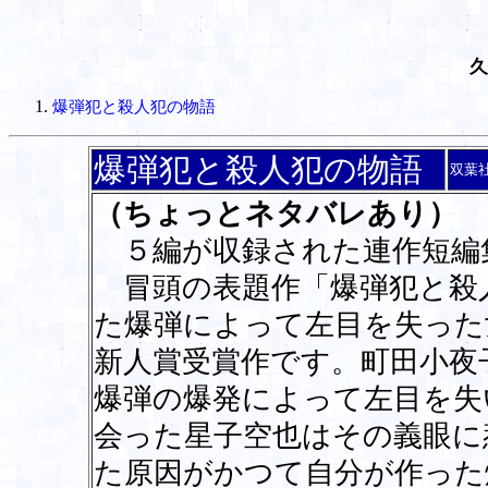
久
爆弾犯と殺人犯の物語
爆弾犯と殺人犯の物語
双葉
（ちょっとネタバレあり）
５編が収録された連作短編
冒頭の表題作「爆弾犯と殺
た爆弾によって左目を失った
新人賞受賞作です。町田小夜
爆弾の爆発によって左目を失
会った星子空也はその義眼に
た原因がかつて自分が作った