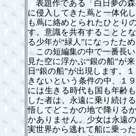
表題作である「白日夢の森
に侵入してきた蔦と一体化
も蔦に絡めとられたひとり
す。意識を共有することとな
る少年が“緑人”になったた
この短編集の中で一番長い
見た空に浮かぶ“銀の船”が
日“銀の船”が出現します。
きないという条件の中、１
には生きる時代も国も年齢
した者は、永遠に乗り続け
悟してどこかの地で降りる
かありません。少女は永遠
実世界から逃れて船に乗っ