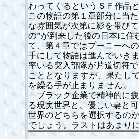
わってくるというＳＦ作品
この物語の第１章部分に当
な雰囲気が次第に影を帯びて
の”が到来した後の日本に住
て、第４章ではプーニーへの
手にして物語は進んでいき
率いる突入部隊が片道切符で
こととなりますが、果たし
を繰る手が止まりません。
ブラック企業で精神的に疲
る現実世界と、優しい妻と
世界のどちらを選択するの
でしょう。ラストはあまり