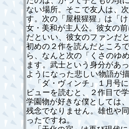
たのは、かつて子どもの頃
ない場所。そこで友人は、
す。次の「屋根猩猩」は「け
女・美和が主人公。彼女の前
だといい、彼女のファンだ
初めの２作を読んだところ
ら、なんと次の「くさのゆ
ます。武士という身分があっ
ようになった悲しい物語が
「ダ・ヴィンチ」１月号に
ビューを読むと、２作目で
学園物が好きな僕としては
残念でなりません。雄也や
ったですね。