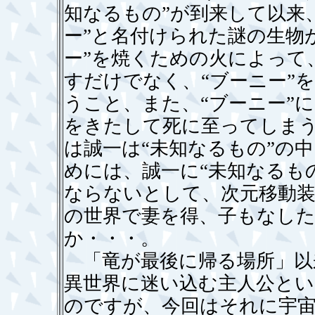
知なるもの”が到来して以来
ー”と名付けられた謎の生物
ー”を焼くための火によって
すだけでなく、“ブーニー”
うこと、また、“ブーニー”
をきたして死に至ってしま
は誠一は“未知なるもの”の
めには、誠一に“未知なるも
ならないとして、次元移動
の世界で妻を得、子もなし
か・・・。
「竜が最後に帰る場所」以
異世界に迷い込む主人公とい
のですが、今回はそれに宇