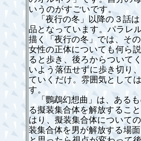
いうのがすごいです。
「夜行の冬」以降の３話は
品となっています。パラレ
描く「夜行の冬」では、その
女性の正体についても何ら
ると歩き、後ろからついて
いよう落伍せずに歩き切り
ていくだけ。雰囲気として
す。
「鸚鵡幻想曲」は、あるも
る擬装集合体を解放するこ
はり、擬装集合体について
装集合体を男が解放する場
と思ったら視点が変わって