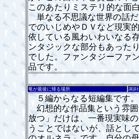
このあたりミステリ的な面
単なる不思議な世界の話だ
でのいじめやＤＶなど現実
依している風わいわいなる
ンタジックな部分もあった
でした。ファンタジーファ
品です。
竜が最後に帰る場所
講談
５編からなる短編集です。
幻想的な作品集という雰囲
放つ」だけは、一番現実味
うことではないが、話とし
のオルネラ」です。自分の