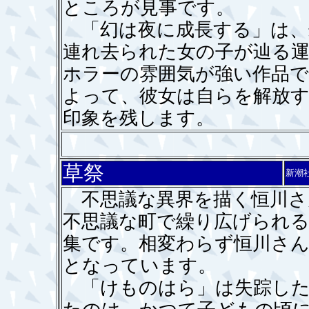
ところが見事です。
「幻は夜に成長する」は、
連れ去られた女の子が辿る運
ホラーの雰囲気が強い作品で
よって、彼女は自らを解放
印象を残します。
草祭
新潮
不思議な異界を描く恒川さ
不思議な町で繰り広げられる
集です。相変わらず恒川さ
となっています。
「けものはら」は失踪した