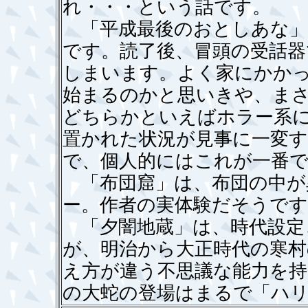
れ・・・という話です。
「平成最後のおとしあな」
です。読了後、冒頭の受話
しまいます。よく家にかか
始まるのかと思いきや、ま
どちらかといえばホラー系
置かれた状況が見事に一変す
で、個人的にはこれが一番
「布団窟」は、布団の中が
ー。作者の実体験だそうです
「夕闇地蔵」は、時代設定
が、明治から大正時代の寒村
え方が違う不思議な能力を持
の大蛇の登場はまるで「ハ