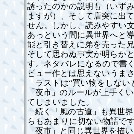
誘ったのかの説明も（いず
ますが）、そして唐突に出
せん。しかし、読みやすい
あっという間に異世界へと
能と引き替えに弟を売った
そして思わぬ事実が明らか
す。ネタバレになるので書
ビュー作とは思えないうま
ラストは“買い物をしない
「夜市」のルールが上手く
てしまいました。
続く「風の古道」も異世界
らもあまりに切ない物語で
「夜市」と同じ異世界を描