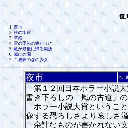
恒
夜市
秋の牢獄
草祭
雷の季節の終わりに
竜が最後に帰る場所
滅びの園
白昼夢の森の少女
夜市
角川
第１２回日本ホラー小説大
書き下ろしの「風の古道」
ホラー小説大賞ということ
像する恐ろしさより哀しさ
余計なものが書かれない文