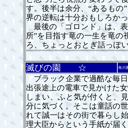
す。後半は余分、“あるもの
界の逆転は十分おもしろか
最後の「ゴロンド」は、表
所”を目指す竜の一生を竜の
ろ、ちょっとおとぎ話っぽ
滅びの園 ☆
角川
ブラック企業で過酷な毎日
出張途上の電車で見かけた
しまい、ふと気が付くと、
分に気づく。そこは童話の
れて誠一はその街で暮らし
理大臣からという手紙が届く