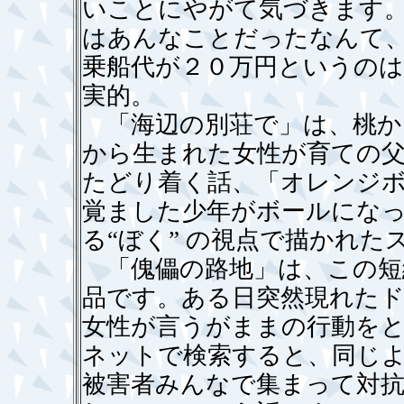
いことにやがて気づきます
はあんなことだったなんて
乗船代が２０万円というの
実的。
「海辺の別荘で」は、桃か
から生まれた女性が育ての
たどり着く話、「オレンジ
覚ました少年がボールにな
る“ぼく” の視点で描かれた
「傀儡の路地」は、この短
品です。ある日突然現れた
女性が言うがままの行動を
ネットで検索すると、同じ
被害者みんなで集まって対