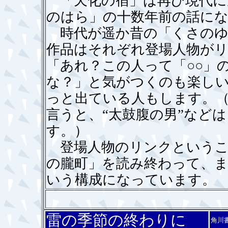
「天化の宿」は再び現代に
のはら」の十数年前の話に
時代が遥か昔の「くさのゆ
作品はそれぞれ登場人物が
「あれ？この人って「○○」
な？」と気がつくのも楽し
っと出ている人もします。
言うと、“太鼓腹の男”など
す。）
登場人物のリンクというこ
の朧町」を読み終わって、
いう構成になっています。
雷の季節の終わりに
角川