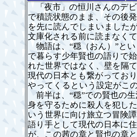
「夜市」の恒川さんのデビ
で積読状態のまま、その後発
を先に読んでしまいました
文庫化される前に読まなく
物語は、“穏（おん）”とい
で暮らす少年賢也の語りで始
れた世界ではなく、壁を隔
現代の日本とも繋がってお
やってくるという設定がこ
前半は、“穏”での賢也の生
身を守るために殺人を犯した
いう世界に向け旅立つ冒険譚
語り手として現代の日本に
が、この茜の章と賢也の章