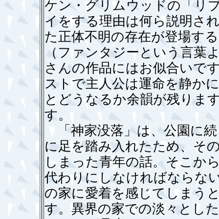
ケン・グリムウッドの「リ
イをする理由は何ら説明さ
た正体不明の存在が登場する
（ファンタジーという言葉
さんの作品にはお似合いで
ストで主人公は運命を静か
とどうなるか余韻が残りま
す。
「神家没落」は、公園に続
に足を踏み入れたため、そ
しまった青年の話。そこか
代わりにしなければならな
の家に愛着を感じてしまう
す。異界の家での淡々とした