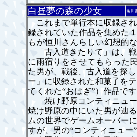
白昼夢の森の少女
角川
これまで単行本に収録され
録されていた作品を集めた
もが恒川さんらしい幻想的
「古入道きたりて」は、戦
に雨宿りをさせてもらった
た男が、戦後、古入道を探し
ー」に収録された和菓子を
てくれた“おはぎ”）作品で
「焼け野原コンティニュー
焼け野原の中にいた男が辿る
ムの世界でゲームオーバー
すが、男の“コンティニュー