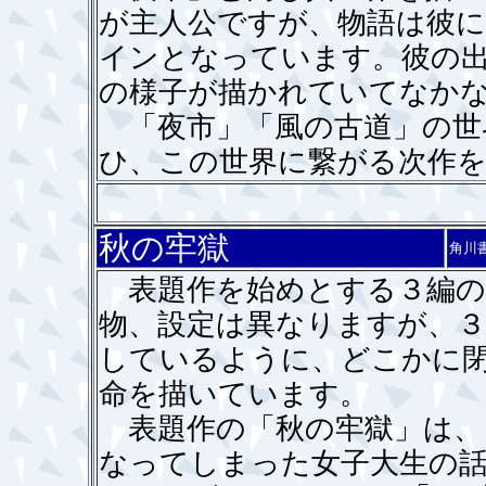
が主人公ですが、物語は彼に
インとなっています。彼の
の様子が描かれていてなか
「夜市」「風の古道」の世
ひ、この世界に繋がる次作
秋の牢獄
角川
表題作を始めとする３編の
物、設定は異なりますが、３
しているように、どこかに
命を描いています。
表題作の「秋の牢獄」は、
なってしまった女子大生の