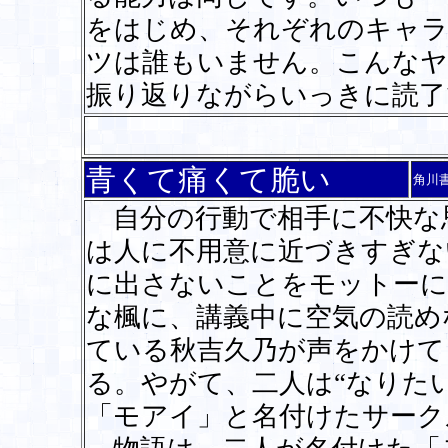
をはじめ、それぞれのキャラ
ツは誰もいません。こんなヤ
振り返りながらいっきに読
青くて痛くて脆い
角川
自分の行動で相手に不快な
は人に不用意に近づきすぎな
に出さないことをモットーに
な楓に、講義中に空気の読め
ている秋吉久乃が声をかけて
る。やがて、二人は“なりた
「モアイ」と名付けたサーク