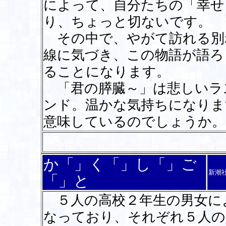
によって、自分たちの「幸せ
り、ちょっと切ないです。
その中で、やがて訪れる別
線に気づき、この物語が語ろ
ることになります。
「君の膵臓～」は悲しいラ
ンド。温かな気持ちになりま
意味しているのでしょうか
か「」く「」し「」ご
新潮
「」と
５人の高校２年生の男女に
なっており、それぞれ５人の