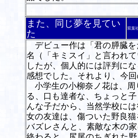
また、同じ夢を見てい
双葉
た
デビュー作は「君の膵臓を
名（「キミスイ」と言われて
したが、個人的には評判にな
感想でした。それより、今回
小学生の小柳奈ノ花は、周
る、口も達者な、ちょっと子
んな子だから、当然学校には
女の友達は、傷ついた野良猫
バズレさんと、素敵な木の家
終わると、尻尾のちぎれた野