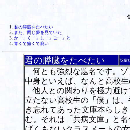
君の膵臓をたべたい
また、同じ夢を見ていた
か「」く「」し「」ご「」と
青くて痛くて脆い
君の膵臓をたべたい
双葉
何とも強烈な題名です。ゾ
中身といえば、なんと高校生
他人との関わりを極力避け
立たない高校生の「僕」は、
き忘れてあった文庫本らしき
む。それは「共病文庫」と名
ばくもないクラスメートの女