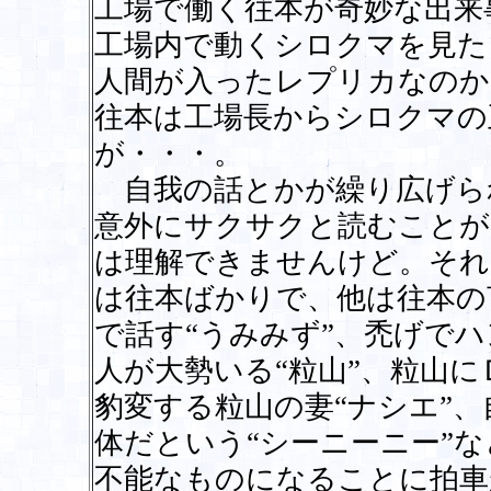
工場で働く往本が奇妙な出来
工場内で動くシロクマを見た
人間が入ったレプリカなのか
往本は工場長からシロクマの
が・・・。
自我の話とかが繰り広げら
意外にサクサクと読むことが
は理解できませんけど。それ
は往本ばかりで、他は往本の
で話す“うみみず”、禿げで
人が大勢いる“粒山”、粒山
豹変する粒山の妻“ナシエ”
体だという“シーニーニー”
不能なものになることに拍車