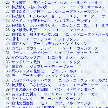
笑う警官 マイ・シューヴァル ペール・ヴァールー
特捜部Ｑ 檻の中の女 ユッシ・エーズラ・オールスン
特捜部Ｑ キジ殺し ユッシ・エーズラ・オールスン
特捜部Ｑ Ｐからのメッセージ ユッシ・エーズラ・オ
ジェイコブを守るため ウィリアム・ランディ
特捜部Ｑ カルテ番号６４ ユッシ・エーズラ・オール
地上最後の刑事 ベン・Ｈ・ウィンタース
特捜部Ｑ 知りすぎたマルコ ユッシ・エーズラ・オー
湿地 アーナルデュル・インドリダソン
緑衣の女 アーナルデュル・インドリダソン
カウントダウン・シティ ベン・Ｈ・ウィンタース
ゴースト・スナイパー ジェフリー・ディーヴァー
その女アレックス ピエール・ルメートル
サンドリーヌ裁判 トマス・Ｈ・クック
限界点 ジェフリー・ディーヴァー
死のドレスを花婿に ピエール・ルメートル
声 アーナルデュル・インドリダソン
アルファベット・ハウス ユッシ・エーズラ・オールス
特捜部Ｑ 吊された少女 ユッシ・エーズラ・オールス
世界の終わりの七日間 ベン・Ｈ・ウィンタース
ありふれた祈り ウィリアム・ケント・クルーガー
ライトニング ディーン・Ｒ・クーンツ
戦地の図書館 モリー・グプティル・マニング
アウシュヴィッツの図書係 アントニオ・Ｇ・イトゥル