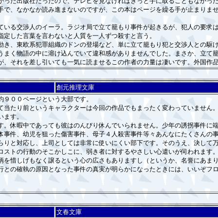
かった出版社だったので、テレビを見なければきっと手に取ることもなかっ
手で、なかなか読み進まないのですが、この本はページを繰る手が止まりませ
いる交渉人のイーラ。ラジオ局で立て籠もり事件が起きるが、犯人の要求は
指定した言葉を言わないと人質を一人ずつ殺すと言う。
き、東欧系犯罪組織のドンの登場など、単に立て籠もり犯と交渉人との駆け
うまく物語の中に溶け込んでいて違和感がありませんでした。まさか、立て
、それを差し引いても一気に読ませるこの作者の力量は凄いです。外国作品
創元推理文庫
約９００ページという大部です。
当たり前というキャラクターは今回の作品でもまったく変わっていません。
います。
。休暇中であっても彼はのんびり休んでいられません。少年の誘拐事件に端
体事件、幼児を狙った傷害事件、母子４人殺害事件等々あんなにたくさんの
りと対応し、上司としては非常に使いにくい部下です。そのうえ、決して万
ロストの行動のそこかしこに、弱き者に対するやさしい心遣いが伺われます
柄を惜しげもなく譲るという心の広さもありますし（というか、名誉にあま
との確執の原因となった事件の真実が明らかになったときには、いいぞフロ
文春文庫