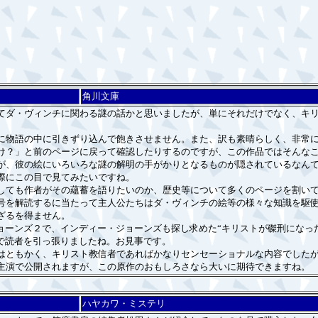
角川文庫
ダ・ヴィンチに関わる謎の話かと思いましたが、単にそれだけでなく、キリ
物語の中に引きずり込んで飽きさせません。また、訳も素晴らしく、非常に
け？」と前のページに戻って確認したりするのですが、この作品ではそんな
、彼の絵にいろいろな謎の解明の手がかりとなるものが隠されているなんて
際にこの目で見てみたいですね。
ても作者がその蘊蓄を語りたいのか、歴史等について多くのページを割いて
号を解読するに当たって主人公たちはダ・ヴィンチの絵等の様々な知識を駆
ざるを得ません。
ョーンズ２で、インディー・ジョーンズも探し求めた“キリストが磔刑になっ
で読者を引っ張りましたね。お見事です。
ともかく、キリスト教信者であればかなりセンセーショナルな内容でしたが
主演で公開されますが、この原作のおもしろさなら大いに期待できますね。
ハヤカワ・ミステリ