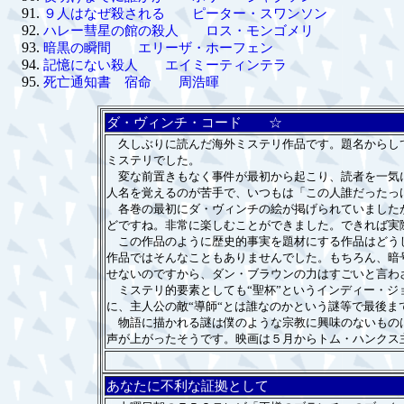
９人はなぜ殺される ピーター・スワンソン
ハレー彗星の館の殺人 ロス・モンゴメリ
暗黒の瞬間 エリーザ・ホーフェン
記憶にない殺人 エイミーティンテラ
死亡通知書 宿命 周浩暉
ダ・ヴィンチ・コード ☆
久しぶりに読んだ海外ミステリ作品です。題名からして
ミステリでした。
変な前置きもなく事件が最初から起こり、読者を一気に
人名を覚えるのが苦手で、いつもは「この人誰だったっ
各巻の最初にダ・ヴィンチの絵が掲げられていましたが
どですね。非常に楽しむことができました。できれば実
この作品のように歴史的事実を題材にする作品はどうし
作品ではそんなこともありませんでした。もちろん、暗
せないのですから、ダン・ブラウンの力はすごいと言わ
ミステリ的要素としても“聖杯”というインディー・ジ
に、主人公の敵“導師“とは誰なのかという謎等で最後ま
物語に描かれる謎は僕のような宗教に興味のないものは
声が上がったそうです。映画は５月からトム・ハンクス
あなたに不利な証拠として