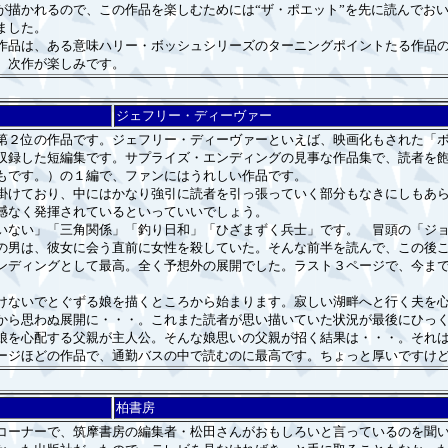
描かれるので、この作品を楽しむためには“ザ・ポエット”を先に読んでお
ました。
品は、ある意味ハリー・ボッシュシリーズのターニングポイントたる作品の
。次作が楽しみです。
ジェフリー・ディーヴァー
２位の作品です。ジェフリー・ディーヴァーといえば、映画化もされた「ボ
収録した短編集です。サプライズ・エンディングの見事な作品集で、読者を
もです。）の１編で、ファンにはうれしい作品です。
けており、中にはかなり強引に読者を引っ張っていく部分もなきにしもあら
憾なく発揮されているといっていいでしょう。
ない」「三角関係」「釣り日和」「ひざまずく兵士」です。 冒頭の「ジョ
の男は、彼女に会う直前に女性を殺していた。そんな前半を読んで、この後
ディングとして最高。全く予想外の展開でした。ラスト３ページで、今まで
ないでとぐずる娘を描くところから始まります。寂しい湖畔へと行く夫を心
から思わぬ展開に・・・。これまた読者が思い描いていた状況が最後にひっ
を心配する父親が主人公。そんな娘思いの父親が招く結果は・・・。それは
ージほどの作品で、通勤バスの中で読むのに最高です。ちょっと厚いですけ
柏書房
ーナーで、筑摩書房の編集者・松田さんがおもしろいと言っているのを聞い