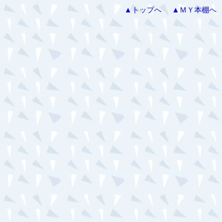
▲トップへ
▲ＭＹ本棚へ