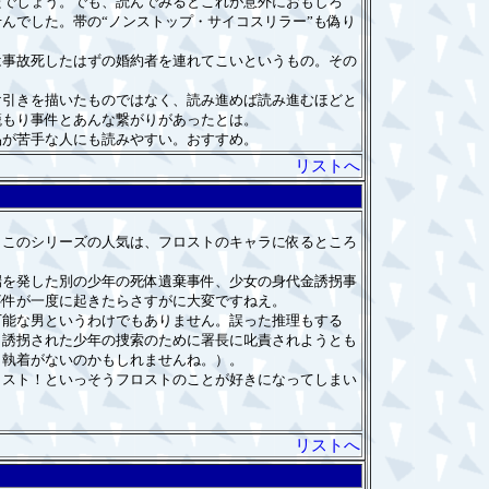
たでしょう。でも、読んでみるとこれが意外におもしろ
んでした。帯の“ノンストップ・サイコスリラー”も偽り
事故死したはずの婚約者を連れてこいというもの。その
引きを描いたものではなく、読み進めば読み進むほどと
籠もり事件とあんな繋がりがあったとは。
が苦手な人にも読みやすい。おすすめ。
リストへ
このシリーズの人気は、フロストのキャラに依るところ
を発した別の少年の死体遺棄事件、少女の身代金誘拐事
事件が一度に起きたらさすがに大変ですねえ。
能な男というわけでもありません。誤った推理もする
。誘拐された少年の捜索のために署長に叱責されようとも
り執着がないのかもしれませんね。）。
スト！といっそうフロストのことが好きになってしまい
リストへ