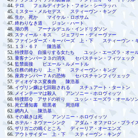
テロ フェルディナント・フォン・シーラッハ
ミスター・メルセデス スティーヴン・キング
生か、死か マイケル・ロボサム
終わりなき道 ジョン・ハート
湖の男 アーナルデュル・インドリダソン
スティール・キス ジェフリー・ディーヴァー
ファインダーズ・キーパーズ 上・下 スティーヴン・
１３・６７ 陳浩基
特捜部Ｑ 自撮りする女たち ユッシ・エーズラ・オー
乗客ナンバー２３の消失 セバスチャン・フィツェック
監禁面接 ピエール・ルメートル
任務の終わり 上・下 スティーヴン・キング
座席ナンバー７Ａの恐怖 セバスチャンフィツェック
ディオゲネス変奏曲 陳浩基
イヴリン嬢は七回殺される スチュアート・タートン
メインテーマは殺人 アンソニー・ホロヴィッツ
特捜部Ｑ アサドの祈り ユッシ・エーズラ・オールソ
死亡通知書 暗黒者 周浩暉
網内人 陳浩基
その裁きは死 アンソニー・ホロヴィッツ
ホテル・ネヴァーシンク アダム・オファロン・プライ
ザリガニの鳴くところ ディーリア・オーエンズ
アウトサイダー 上・下 スティーヴン・キング