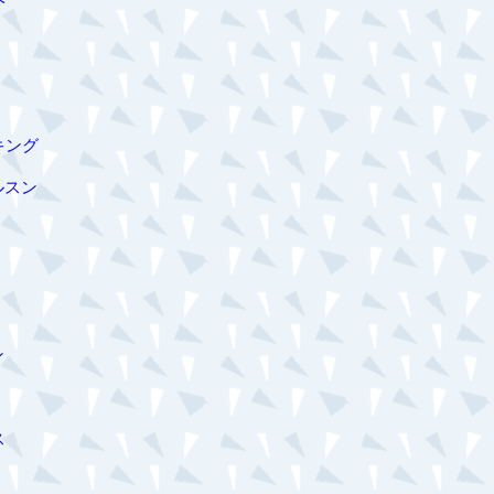
キング
ルスン
ン
ス