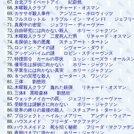
台北プライベートアイ 紀蔚然
木曜殺人クラブ リチャード・オスマン
カササギ殺人事件 アンソニー・ホロヴィッツ
フルスロットル トラブル・イン・マインドⅠ ジェフリ
真夜中の密室 ジェフリー・ディーヴァー
自由研究には向かない殺人 ホリー・ジャクソン
木曜殺人クラブ 二度死んだ男 リチャード・オスマン
名探偵と海の悪魔 スチュアート・タートン
ロンドン・アイの謎 シヴォーン・ダウド
グッゲンハイムの謎 ロビン・スティーヴンス
特捜部Ｑ カールの罪状 ユッシ・エーズラ・オールス
優等生は探偵に向かない ホリー・ジャクソン
卒業生には向かない真実 ホリー・ジャクソン
８つの完璧な殺人 ピーター・ス ワンソン
三体 劉慈欣
木曜殺人クラブ 逸れた銃弾 リチャード・オスマン
三体Ⅱ 黒暗森林 劉慈欣
ウォッチメイカーの罠 ジェフリー・ディーヴァー
受験生は謎解きに向かない ホリー・ジャクソン
世界の終りの最後の殺人 スチュアート・タートン
プロジェクト・ヘイル・メアリー アンディ・ウィアー
ハウスメイド フリーダ・マクファデン
ハウスメイド２ 死を招く秘密 フリーダ・マクファデ
夜明けまでに誰かが ホリー・ジャクソン