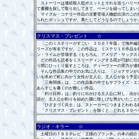
ストーリーは連続殺人犯ポエットとそれを追うハリーが
て書棚を探して取り出してきて、ページを繰ってしまい
マイクル・コナリー作品の主要登場人物総出演のこの作
られたボッシュですが、果たしてどうなるのでしょうか
クリスマス・プレゼント ☆
「このミステリーがすごい ２００７年版」で海外編第
リーズが有名ですが、この作品は、ミステリ１６作品を
ン・ライムが登場する（もちろん、アメリア・サックス
どの作品も読者をミスリーディングする罠が巧妙に仕掛
う間にひっくり返すところは、ディーヴァーの実力が遺
そんな作品集の中でのお気に入りは、「ジョナサンがい
いを求めて町に向かう女性が主人公。主人公が会う予定
「三角関係」は、この作品集の中でもサプライズ・エン
あらすじを書くのが難しい作品。
「釣り日和」は、釣りに出かける主人公に対し、出かけ
語が、主人公が釣りを始めた隣に怪しげな男がいたこと
「ひざまづく兵士」は、ストーカーにつきまとわれる娘
「クリスマス・プレゼント」を除くと、どれも３０ペ
ラジオ・キラー ☆
土曜日のＴＢＳテレビ「王様のブランチ」の本の紹介コ