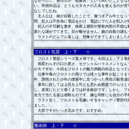
なかったし、発売元が「柏書房」という聞いたこともな
い。外国作品は、どうもカタカナの人名を覚えるのが苦
なしでしたね。
主人公は、娘が自殺したことで、傷つきアル中となって
間、犯人は不作為に電話をかけ、電話にでた人が犯人が
犯人の不可解な要求、検察上層部や警察内部の不穏な動
新たな謎がでてきて、目が離せません。娘の自殺の謎も
ラストのどんでん返しは、想像ができてしまいましたが
フロスト気質 上・下 ☆
フロスト警部シリーズ第４弾です。今回は上・下２巻
相変わらずの口の悪さ、セクシャルハラスメントなんて
が大ですが、今回もフロストの魅力満載の作品となって
仕事中毒のフロストの周りでは様々な事件が起こります
件、誘拐された少年の捜索中に見つかった男性の殺害遺
署長に対しては上司を上司とも思わぬ態度でのらりくら
し、真実にたどり着くまでは紆余曲折です。しかし、フ
全力で当たる姿は感動ものです。嫌な同僚にも自分の手
ラスト近く、フロストを毛嫌いするキャシディ警部代行
ました。
大部ですがいっき読みです。おすすめ。
魔術師 上・下 ☆