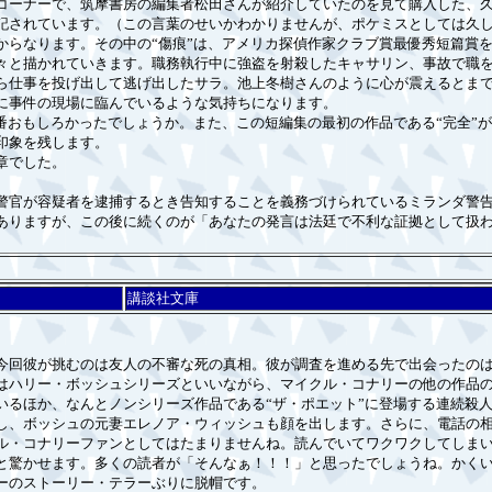
ーナーで、筑摩書房の編集者松田さんが紹介していたのを見て購入した、久
記されています。（この言葉のせいかわかりませんが、ポケミスとしては久
らなります。その中の“傷痕”は、アメリカ探偵作家クラブ賞最優秀短篇賞
々と描かれていきます。職務執行中に強盗を射殺したキャサリン、事故で職
ら仕事を投げ出して逃げ出したサラ。池上冬樹さんのように心が震えるとま
に事件の現場に臨んでいるような気持ちになります。
番おもしろかったでしょうか。また、この短編集の最初の作品である“完全”
印象を残します。
章でした。
官が容疑者を逮捕するとき告知することを義務づけられているミランダ警告
ありますが、この後に続くのが「あなたの発言は法廷で不利な証拠として扱
講談社文庫
回彼が挑むのは友人の不審な死の真相。彼が調査を進める先で出会ったのは
ハリー・ボッシュシリーズといいながら、マイクル・コナリーの他の作品の
るほか、なんとノンシリーズ作品である“ザ・ポエット”に登場する連続殺人
し、ボッシュの元妻エレノア・ウィッシュも顔を出します。さらに、電話の
ル・コナリーファンとしてはたまりませんね。読んでいてワクワクしてしま
驚かせます。多くの読者が「そんなぁ！！！」と思ったでしょうね。かくい
ーのストーリー・テラーぶりに脱帽です。