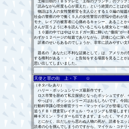
土曜日朝のＴＢＳテレビ「王様のブランチ」のブックコ
「読みながら何度も心が震えた」という絶賛のことばが
物語は５人の女性警察官を主人公とする１０編の短篇か
社会の警察の中で働く５人の女性警官の苦悩や恐れが淡
モナ、レイプの被害者に心痛めるキャシー、あることか
さんが言うように本を読んでいるこちらも彼女らと一緒
１０篇の中ではやはりエドガー賞に輝いた“傷痕”が一
わずか１２ページの短篇でありながら、読後に心に深い
訳者のせいもあるのでしょうか、非常に読みやすい文
題名の「あなたに不利な証拠として」は、アメリカの警
する権利がある・・・」と告知をする場面を見ることが
思い出してしまいました。
天使と罪の街 上・下 ☆
（ネタバレあり）
ハリー・ボッシュシリーズ最新作です。
ロス市警を辞めて私立探偵となったボッシュですが、今
やっぱり、ボッシュシリーズはおもしろいです。今回は
行動科学課心理分析官テリー・マッケイレブが登場してい
追うＦＢＩ捜査官レイチェル・ウォリングも登場します
棒キズミン・ライダーも出てきます。まったく、マイク
とにかく、出だしから思わぬ人物の死が、読者をエッと
読者の心を掴んでしまうのですから、マイケル・コナリ