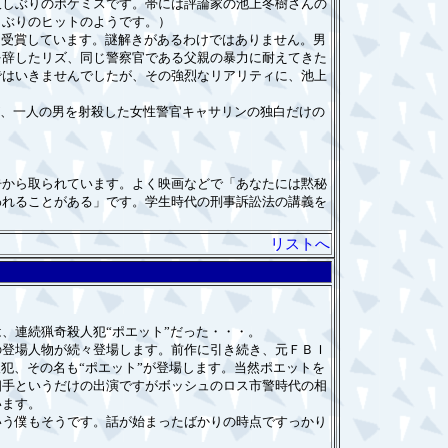
しぶりのポケミスです。帯には評論家の池上冬樹さんの
しぶりのヒットのようです。）
を受賞しています。謎解きがあるわけではありません。男
を辞したリズ、同じ警察官である父親の暴力に耐えてきた
ではいきませんでしたが、その強烈なリアリティに、池上
が、一人の男を射殺した女性警官キャサリンの独白だけの
から取られています。よく映画などで「あなたには黙秘
われることがある」です。学生時代の刑事訴訟法の講義を
リストへ
、連続猟奇殺人犯“ポエット”だった・・・。
登場人物が続々登場します。前作に引き続き、元ＦＢＩ
犯、その名も“ポエット”が登場します。当然ポエットを
相手というだけの出演ですがボッシュのロス市警時代の相
います。
う僕もそうです。話が始まったばかりの時点ですっかり