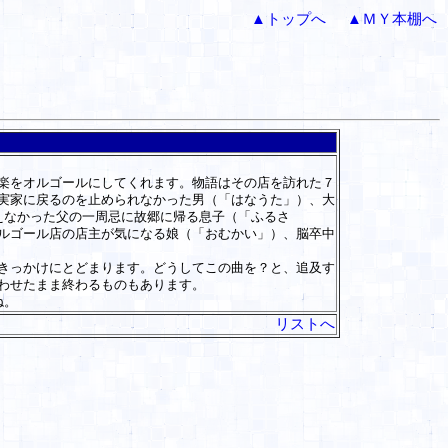
▲トップへ
▲ＭＹ本棚へ
楽をオルゴールにしてくれます。物語はその店を訪れた７
実家に戻るのを止められなかった男（「はなうた」）、大
えなかった父の一周忌に故郷に帰る息子（「ふるさ
ルゴール店の店主が気になる娘（「おむかい」）、脳卒中
きっかけにとどまります。どうしてこの曲を？と、追及す
わせたまま終わるものもあります。
ね。
リストへ