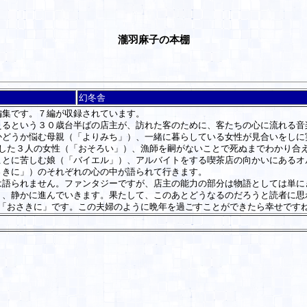
瀧羽麻子の本棚
幻冬舎
集です。７編が収録されています。
るという３０歳台半ばの店主が、訪れた客のために、客たちの心に流れる音
かどうか悩む母親（「よりみち」）、一緒に暮らしている女性が見合いをしに
にした３人の女性（「おそろい」）、漁師を嗣がないことで死ぬまでわかり合
ことに苦しむ娘（「バイエル」）、アルバイトをする喫茶店の向かいにあるオ
さきに」）のそれぞれの心の中が語られて行きます。
語られません。ファンタジーですが、店主の能力の部分は物語としては単に
く、静かに進んでいきます。果たして、このあとどうなるのだろうと読者に思
「おさきに」です。この夫婦のように晩年を過ごすことができたら幸せです