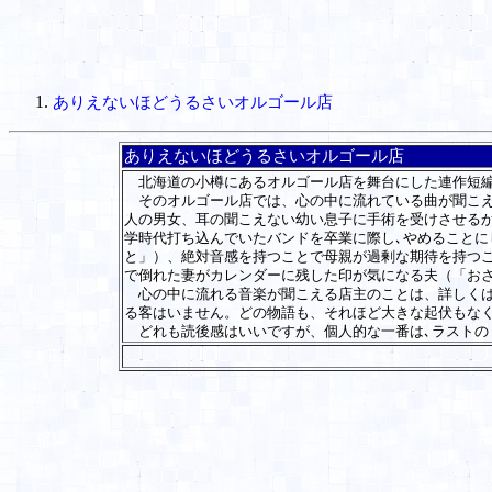
ありえないほどうるさいオルゴール店
ありえないほどうるさいオルゴール店
北海道の小樽にあるオルゴール店を舞台にした連作短編
そのオルゴール店では、心の中に流れている曲が聞こえ
人の男女、耳の聞こえない幼い息子に手術を受けさせる
学時代打ち込んでいたバンドを卒業に際し､やめること
と」）、絶対音感を持つことで母親が過剰な期待を持つ
で倒れた妻がカレンダーに残した印が気になる夫（「お
心の中に流れる音楽が聞こえる店主のことは、詳しくは
る客はいません。どの物語も、それほど大きな起伏もな
どれも読後感はいいですが、個人的な一番は､ラストの