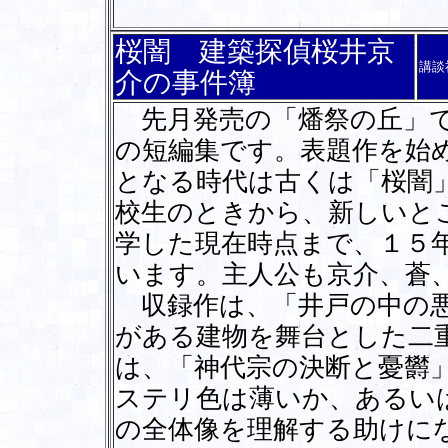
桜闇 建築探偵桜井京
講談
介の事件簿
先月発売の「燔祭の丘」で
の短編集です。表題作を始
となる時代は古くは「桜闇
校生のときから、新しいと
学した現在時点まで、１５
います。主人公も京介、蒼
収録作は、「井戸の中の悪
がある建物を舞台とした二
は、「神代宗の決断と憂欝
ステリ色は薄いか、あるい
の全体像を理解する助けに