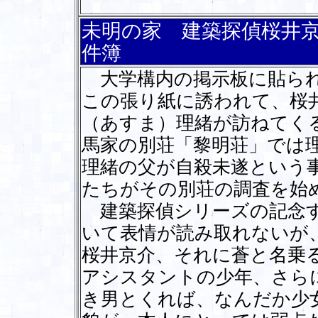
未明の家 建築探偵桜井
件簿
大学構内の掲示板に貼られ
この張り紙に誘われて、桜
（あすま）理緒が訪ねてく
馬家の別荘「黎明荘」では
理緒の父が自殺未遂という
たちがその別荘の調査を始
建築探偵シリーズの記念す
いて表情が読み取れないが
桜井京介、それに蒼と名乗
アシスタントの少年、さら
き男とくれば、なんだか少