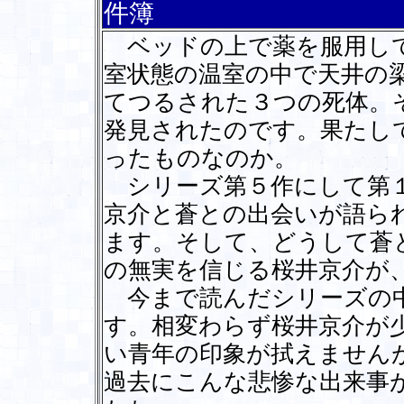
件簿
ベッドの上で薬を服用して
室状態の温室の中で天井の
てつるされた３つの死体。
発見されたのです。果たし
ったものなのか。
シリーズ第５作にして第１
京介と蒼との出会いが語ら
ます。そして、どうして蒼
の無実を信じる桜井京介が
今まで読んだシリーズの中
す。相変わらず桜井京介が
い青年の印象が拭えません
過去にこんな悲惨な出来事