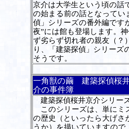
京介は大学生という頃の話
の始まる前の話となってい
偵」シリーズの番外編ですか
夜”には館も登場します。
ず劣らず切れ者の親友（？
り、「建築探偵」シリーズ
そうです。
一角獣の繭 建築探偵桜
介の事件簿
建築探偵桜井京介シリーズ
このシリーズは、単にミス
の歴史（といったら大げさ
うか）を描いていますので