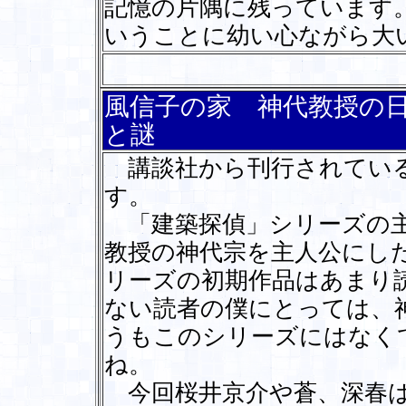
記憶の片隅に残っています
いうことに幼い心ながら大
風信子の家 神代教授の
と謎
講談社から刊行されている
す。
「建築探偵」シリーズの主
教授の神代宗を主人公にし
リーズの初期作品はあまり
ない読者の僕にとっては、
うもこのシリーズにはなく
ね。
今回桜井京介や蒼、深春は