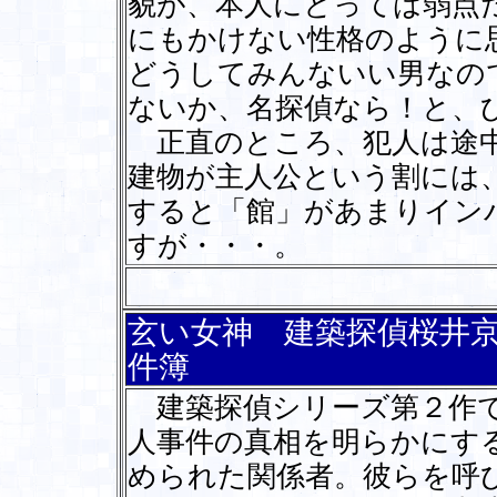
貌が、本人にとっては弱点
にもかけない性格のように
どうしてみんないい男なの
ないか、名探偵なら！と、
正直のところ、犯人は途中
建物が主人公という割には
すると「館」があまりイン
すが・・・。
玄い女神 建築探偵桜井
件簿
建築探偵シリーズ第２作で
人事件の真相を明らかにす
められた関係者。彼らを呼