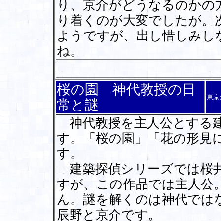
り、京介がどうなるのかの
り着くのが大変でしたが。
ようですが、出し惜しみし
ね。
桜の園 神代教授の日
東京
常と謎
神代教授を主人公とする建
す。「桜の園」「花の形見
す。
建築探偵シリーズでは桜井
すが、この作品では主人公
ん。謎を解くのは神代では
辰野と京介です。