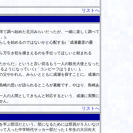
リストへ
得て調べ始めた北川みらいだったが、一緒に楽しく調べて
」)。
しを始めるのではないかと心配する(「成瀬慶彦の憂
ら万引き犯を捕まえるのを手伝ってほしいと頼まれる
たからだ」というと言い切るもう一人の観光大使となった
るようになっていく(「コンビーフはうまい」)。
の父やかれん、みらいとともに成瀬を探すことに。成瀬の
島崎の思いが語られるところが素敵です。やはり、島崎あ
一人の人間としてきちんと対応するという、成瀬に実際に
せん。
リストへ
を学ぶ部活だという。部になるためには部員が５人いなけ
って入った中学時代サッカー部だった１年生の大日向大