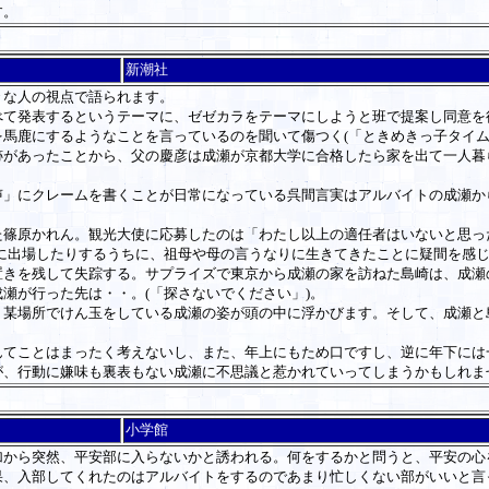
す。
新潮社
な人の視点で語られます。
て発表するというテーマに、ゼゼカラをテーマにしようと班で提案し同意を
馬鹿にするようなことを言っているのを聞いて傷つく(「ときめきっ子タイム
があったことから、父の慶彦は成瀬が京都大学に合格したら家を出て一人暮ら
」にクレームを書くことが日常になっている呉間言実はアルバイトの成瀬か
篠原かれん。観光大使に応募したのは「わたし以上の適任者はいないと思っ
に出場したりするうちに、祖母や母の言うなりに生きてきたことに疑間を感じ
きを残して失踪する。サプライズで東京から成瀬の家を訪ねた島崎は、成瀬
瀬が行った先は・・。(「探さないでください」)。
某場所でけん玉をしている成瀬の姿が頭の中に浮かびます。そして、成瀬と
てことはまったく考えないし、また、年上にもため口ですし、逆に年下には
が、行動に嫌味も裏表もない成瀬に不思議と惹かれていってしまうかもしれま
小学館
から突然、平安部に入らないかと誘われる。何をするかと問うと、平安の心
果、入部してくれたのはアルバイトをするのであまり忙しくない部がいいと言