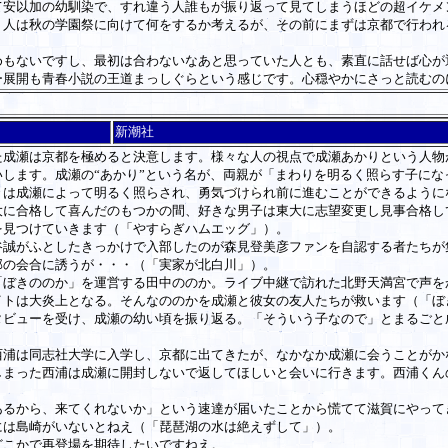
て安以加の幼馴染で、すれ違う人誰もが振り返って見てしまうほどの超イケメ
５人は秋の学園祭に向けて何をするか考えるが、その前にまずは京都で行われ
もないですし、最初は合わないなあと思っていた人とも、素直に話せば心が
ー展開も青春小説の王道まっしぐらという感じです。心穏やかにさっと読むの
新潮社
成瀬は京都を極めると決意します。様々な人の視点で成瀬あかりという人物
します。成瀬の“あかり”という名が、両親が「まわりを明るく照らす子に
々は成瀬によって明るく照らされ、勇気づけられ前に進むことができるように
に合格して喜んだのもつかの間、好きな男子は東大に志望変更し見事合格し
を見つけていきます（「やすらぎハムエッグ」）。
誠がふとしたきっかけで入部したのが森見登美彦ファンを自認する者たちが
部の会合に誘うが・・・（「実家が北白川」）。
ぼきののか」を運営する田中ののか。ライブ中継で訪れた北野天満宮で声を
イトは大炎上となる。そんなののかを成瀬と彼女の友人たちが救います（「ぼ
ビューを受け、成瀬の幼い頃を振り返る。「そういう子なので」とまるごと
浦は同志社大学に入学し、京都に出てきたが、なかなか成瀬に会うことがか
しまった西浦は成瀬に開封しないで返してほしいと会いに行きます。西浦くん
るから、来てくれないか」という速達が届いたことから慌てて滋賀にやって
には島崎がいないとねえ（「琵琶湖の水は絶えずして」）。
こかで再登場を期待したいですねえ。