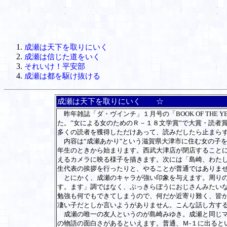
成瀬は天下を取りにいく
成瀬は信じた道をいく
それいけ！平安部
成瀬は都を駆け抜ける
成瀬は天下を取りにいく ☆
昨年雑誌「ダ・ヴインチ」１月号の「BOOK OF THE
た。”女による女のためのＲ－１８文学賞”で大賞・読者
多くの読者を獲得しただけあって、読みだしたら止まら
内容は“成瀬あかり"という滋賀県大津市に住む女の子
年生のときから始まります。西武大津店が閉店すること
えるカメラに映る様子を描きます。次には「島崎、わたし
生代表の挨拶を行ったりと、やることが普通ではありま
とにかく、成瀬のキャラが強い印象を与えます。周りの
す。ます」調ではなく、ぶっきらぼうにおじさんみたい
勉強も何でもできてしまうので、何だか近寄り難く、皆
凄い子だとしか言いようがありません。こんな話し方す
成瀬の唯一の友人というのが島崎みゆき。成瀬と同じマ
の物語の面白さがあるといえます。普通、Ｍ-１に出ると