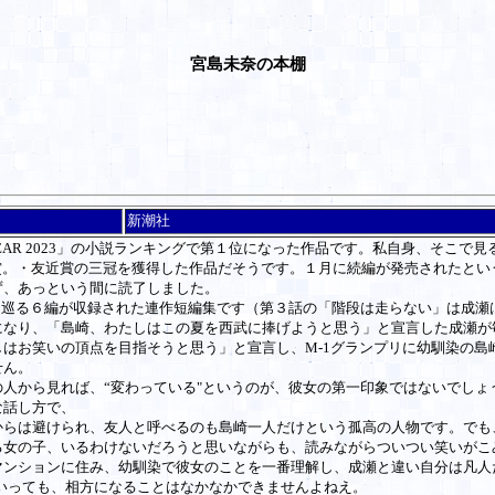
宮島未奈の本棚
新潮社
 YEAR 2023」の小説ランキングで第１位になった作品です。私自身、そこ
賞。・友近賞の三冠を獲得した作品だそうです。１月に続編が発売されたと
ず、あっという間に読了しました。
を巡る６編が収録された連作短編集です（第３話の「階段は走らない」は成瀬
になり、「島崎、わたしはこの夏を西武に捧げようと思う」と宣言した成瀬が
はお笑いの頂点を目指そうと思う」と宣言し、M-1グランプリに幼馴染の島
せん。
人から見れば、“変わっている"というのが、彼女の第一印象ではないでしょ
な話し方で、
からは避けられ、友人と呼べるのも島崎一人だけという孤高の人物です。でも
る女の子、いるわけないだろうと思いながらも、読みながらついつい笑いがこ
ンションに住み、幼馴染で彼女のことを一番理解し、成瀬と違い自分は凡人
いっても、相方になることはなかなかできませんよねえ。