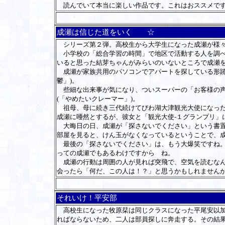
読んでいて本当に楽しい作品です。これはおススメで
成瀬は信じた道をいく ☆
シリーズ第２弾。高校生から大学生になった成瀬が様々
小学校の「総合学習の時間」で地区で活動する人を調べ
いると思った結芽ちゃんがみらいのいないところで成瀬を
成瀬が家族共用のパソコンでアパートを探している形跡
鬱」)。
些細な出来事が気になり、ついスーパーの「お客様の声
(「やめたいクレーマー」)。
祖母、母に続き三代続けてびわ湖大津観光大使になった
成瀬に唖然とするが、彼女と「観光大使-１グランプリ」
大晦日の日、成瀬が「探さないでください」という書置
部屋を見ると、けん玉がなくなっているということで、成
最後の「探さないでください」は、もう大爆笑ですね。
っての成瀬でもあるわけですから ね。
成瀬の行動は周囲の人が見れば突飛で、空気を読むなん
会ったら「何だ、この人は！？」と思うかもしれません
それいけ！平安部
高校生になった牧原栞は同じクラスになった平尾安以加
ればならないため、二人は部員探しに奔走する。その結