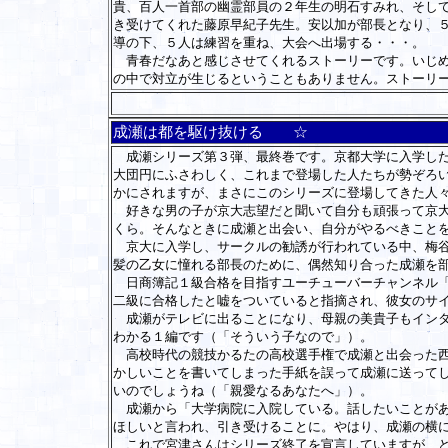
貴、百人一首部の幽霊部員の２年生の明石すみれ、そし
き受けてくれた藤原早紀子先生。安以加が部長となり、
導の下、５人は練習を重ね、大会へ出場する・・・。
青春だなあと感じさせてくれるストーリーです。いじめ
の中で対立が生じるということもありません。ストーリ
成瀬は都を駆け抜ける ☆
成瀬シリーズ第３弾、最終巻です。京都大学に入学した
大団円にふさわしく、これまで登場した人たちが勢ぞろい
かにされますが、まさにこのシリーズに登場してきた人
好きな男の子が京大志望だと聞いて自分も頑張って京大
くら。そんなときに成瀬と出会い、自分がやるべきこと
京大に入学し、サークルの勧誘が行われている中、梅谷
髪の乙女に憧れる部長のために、偶然知り合った成瀬を
日商簿記１級合格を目指すユーチューバーチャンネル「
二級に合格したと嘘をついていると指摘され、彼女のサ
成瀬がテレビに出ることになり、母親の美貴子もインタ
わかる１編です（「そういう子なので」）。
高校時代の競技かるたの高校選手権で成瀬と出会った西
かしいことを書いてしまった手紙を誤って成瀬に送って
いのでしょうね（「親愛なるあなたへ」）。
成瀬から「大学病院に入院している。話したいことがあ
ほしいと言われ、引き受けることに。やはり、成瀬の横
これで宮津さんはシリーズ終了を宣言していますが、ど