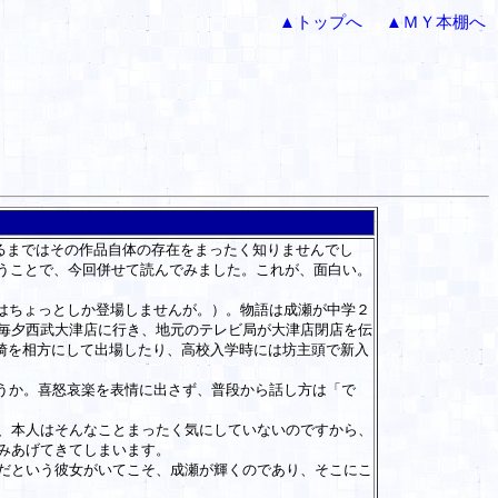
▲トップへ
▲ＭＹ本棚へ
で見るまではその作品自体の存在をまったく知りませんでし
いうことで、今回併せて読んでみました。これが、面白い。
はちょっとしか登場しませんが。）。物語は成瀬が中学２
毎夕西武大津店に行き、地元のテレビ局が大津店閉店を伝
崎を相方にして出場したり、高校入学時には坊主頭で新入
うか。喜怒哀楽を表情に出さず、普段から話し方は「で
、本人はそんなことまったく気にしていないのですから、
みあげてきてしまいます。
だという彼女がいてこそ、成瀬が輝くのであり、そこにこ