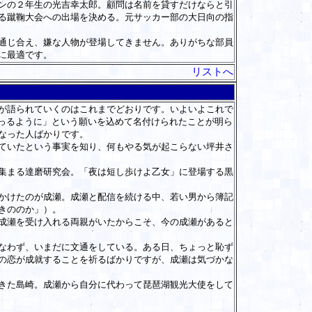
ンの２年生の光吉幸太郎。顧問は名前を貸すだけならと引
る蹴鞠大会への出場を決める。元サッカー部の大日向の指
通じ合え、嫌な人物が登場してきません。ありがちな部員
に最適です。
リストへ
が語られていくのはこれまでどおりです。いよいよこれで
なっるように」という願いを込めて名付けられたことが明ら
なった人ばかりです。
ていたという事実を知り、何もやる気が起こらない坪井さ
集まる達磨研究会。「夜は短し歩けよ乙女」に登場する黒
かけたのが成瀬。成瀬と配信を続ける中、若い男から簿記
きののか」）。
成瀬を受け入れる両親がいたからこそ、今の成瀬があると
なわず、いまだに文通をしている。ある日、ちょっと恥ず
の恋が成就することを祈るばかりですが、成瀬は気づかな
きた島崎。成瀬から自分に代わって琵琶湖観光大使をして