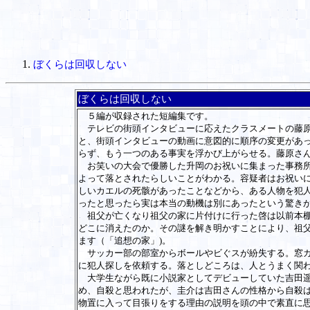
ぼくらは回収しない
ぼくらは回収しない
５編が収録された短編集です。
テレビの街頭インタビューに応えたクラスメートの藤原
と、街頭インタビューの動画に意図的に順序の変更があ
らず、もう一つのある事実を浮かび上がらせる。藤原さん
お笑いの大会で優勝した升岡のお祝いに集まった事務所
よって落とされたらしいことがわかる。容疑者はお祝い
しいカエルの死骸があったことなどから、ある人物を犯
ったと思ったら実は本当の動機は別にあったという驚きが
祖父が亡くなり祖父の家に片付けに行った啓は以前本棚
どこに消えたのか。その謎を解き明かすことにより、祖
ます（「追想の家」)。
サッカー部の部室からボールやビぐスが紛失する。窓ガ
に犯人探しを依頼する。落としどころは、人とうまく関わ
大学生ながら既に小説家としてデビューしていた吉田遥
め、自殺と思われたが、圭介は吉田さんの性格から自殺
物置に入って目張りをする理由の説明を頭の中で素直に思