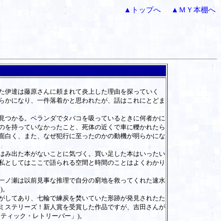
▲トップへ
▲ＭＹ本棚へ
た伊達は藤原さんに頼まれて炎上した理由を探っていく
らかになり、一件落着かと思われたが、話はこれにとどま
見つかる。ベランダでタバコを吸っているときに何者かに
のを持っていなかったこと、死体の近くで車に轢かれたら
面白く、また、なぜ犯行に至ったのかの動機が明らかにな
はみ出た本がないことに気づく。買い足した本はいったい
私としてはここで語られる空間と時間のことはよくわかり
一ノ瀬は以前見事な推理で自分の窮地を救ってくれた速水
)。
がしてあり、七輪で練炭を焚いていた形跡が発見されたた
ミステリーズ！新人賞を受賞した作品ですが、吉田さんが
ティック・レトリーバー」)。