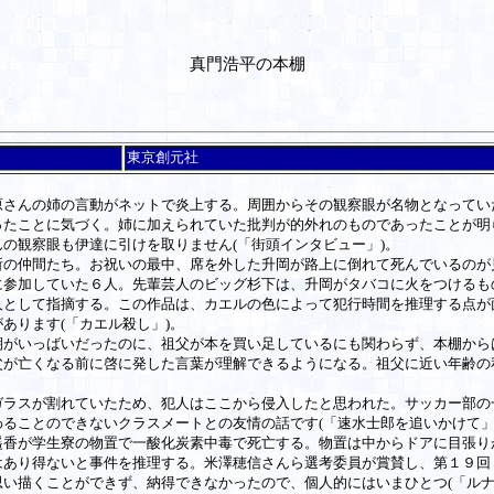
真門浩平の本棚
東京創元社
さんの姉の言動がネットで炎上する。周囲からその観察眼が名物となってい
ったことに気づく。姉に加えられていた批判が的外れのものであったことが明
の観察眼も伊達に引けを取りません(「街頭インタビュー」)。
の仲間たち。お祝いの最中、席を外した升岡が路上に倒れて死んでいるのが
に参加していた６人。先輩芸人のビッグ杉下は、升岡がタバコに火をつけるも
人として指摘する。この作品は、カエルの色によって犯行時間を推理する点が
あります(「カエル殺し」)。
がいっばいだったのに、祖父が本を買い足しているにも関わらず、本棚から
父が亡くなる前に啓に発した言葉が理解できるようになる。祖父に近い年齢の
ラスが割れていたため、犯人はここから侵入したと思われた。サッカー部の
ることのできないクラスメートとの友情の話です(「速水士郎を追いかけて」
香が学生寮の物置で一酸化炭素中毒で死亡する。物置は中からドアに目張り
はあり得ないと事件を推理する。米澤穂信さんら選考委員が賞賛し、第１９回
い描くことができず、納得できなかったので、個人的にはいまひとつ(「ルナ