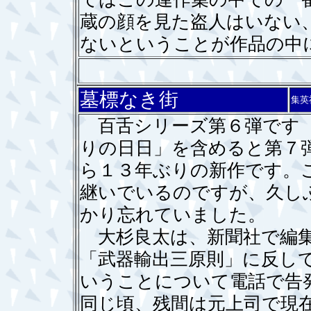
蔵の顔を見た盗人はいない
ないということが作品の中
墓標なき街
集英
百舌シリーズ第６弾です（
りの日日」を含めると第７
ら１３年ぶりの新作です。
継いでいるのですが、久し
かり忘れていました。
大杉良太は、新聞社で編集
「武器輸出三原則」に反し
いうことについて電話で告
同じ頃、残間は元上司で現