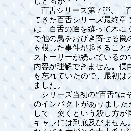
じとるが・・・。
百舌シリーズ第７弾、「百
てきた百舌シリーズ最終章で
は、百舌の瞼を縫って木に
で他の鳥をおびき寄せる罠
を模した事件が起きること
ストーリーが続いているの
内容が理解できません。僕
を忘れていたので、最初は
ました。
シリーズ当初の“百舌”は
のインパクトがありました
しで一突くという殺し方が同
キャラには到底及びません