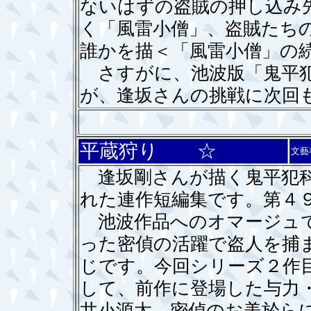
ないはずの盗賊の押し込み
く「風雷小僧」、盗賊たち
誰かを描＜「風雷小僧」の
さすがに、池波版「鬼平犯
が、逢坂さんの挑戦に次回
平蔵狩り ☆
文藝
逢坂剛さんが描く鬼平犯科
れた連作短編集です。第４
池波作品へのオマージュで
った密偵の活躍で盗人を捕
じです。今回シリーズ２作
して、前作に登場した与力
井小源太、密偵のお美於ら