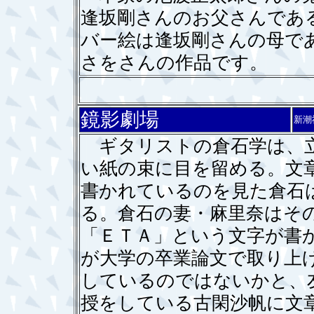
逢坂剛さんのお父さんであ
バー絵は逢坂剛さんの母で
さをさんの作品です。
鏡影劇場
新潮
ギタリストの倉石学は、立
い紙の束に目を留める。文
書かれているのを見た倉石
る。倉石の妻・麻里奈はそ
「ＥＴＡ」という文字が書
が大学の卒業論文で取り上
しているのではないかと、
授をしている古閑沙帆に文