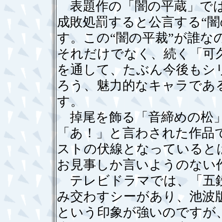
表題作の「闇の平蔵」では
成敗処罰すると公言する“闇
す。この“闇の平裁”が誰
それだけでなく、続く「可
を通して、たぶん今後もシ
ろう、魅力的なキャラであ
す。
掉尾を飾る「音締めの松」
「あ！」と言わされた作品
ストの伏線となっていると
お見事しか言いようのない
テレビドラマでは、「五鉄
み交わすシーがあり、池波
という印象が強いのですが