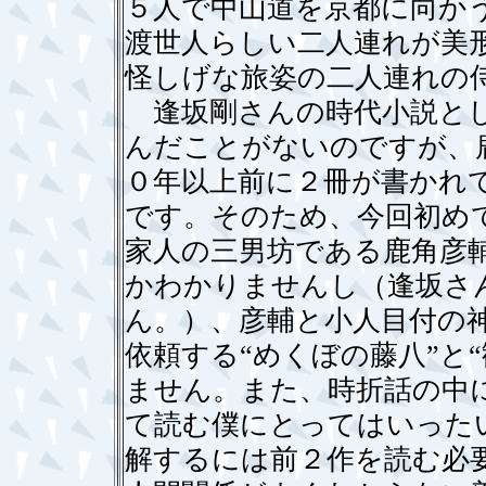
５人で中山道を京都に向か
渡世人らしい二人連れが美
怪しげな旅姿の二人連れの
逢坂剛さんの時代小説とし
んだことがないのですが、
０年以上前に２冊が書かれ
です。そのため、今回初め
家人の三男坊である鹿角彦
かわかりませんし（逢坂さ
ん。）、彦輔と小人目付の
依頼する“めくぼの藤八”と
ません。また、時折話の中
て読む僕にとってはいった
解するには前２作を読む必