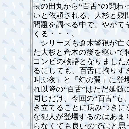
長の田丸から“百舌”の関わ
いと依頼される。大杉と残
問題を調べる中で、やがてそ
くる・・・。
シリーズも倉木警視が亡く
た大杉と倉木の後を継いで
コンビの物語となりました
るにしても、百舌に拘りすぎ
叫ぶ夜」と「幻の翼」に登
れ以降の“百舌”はただ延髄
同じだけ。今回の“百舌”も
き立てることに病みつきに
な犯人が登場するのはあま
らなくても良いのではと思