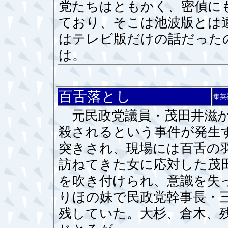
党たちはともかく、密偵に
ており、そこは池波版とは
はテレビ版だけの話だった
は。
百舌落とし
集英
元民政党議員・茂田井滋が
殺されるという事件が発生
突きされ、現場には百舌の
訪ねてきた女に応対した茂
を吹き付けられ、意識を失
りほの妹で民政党幹事長・
残していた。大杉、倉木、