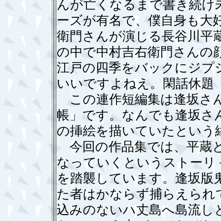
んが亡くなるまで書き続け
ーズが有名で、僕自身も大
衛門さんが演じる長谷川平
の中で中村吉右衛門さんの
江戸の四季をバックにジプ
いいですよねえ。閑話休題
この連作短編集は逢坂さん
帳」です。なんでも逢坂さ
の挿絵を描いていたという
今回の作品集では、平蔵と
なっていくというストーリ
を踏襲しています。逢坂版
た者はかならず捕らえられ
込みのないハ丈島へ島流し