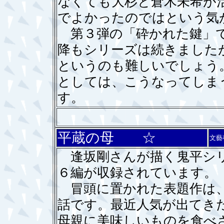
なくても大杉と倉木未希が
でよかったのではという気
第３弾の「砕かれた鍵」で
降もシリーズは続きました
というのも難しいでしょう
としては、こうなってしま
す。
平蔵の母 ☆
文藝
逢坂剛さんが描く鬼平シリ
６編が収録されています。
冒頭に置かれた表題作は、
話です。最近人気が出てき
母親に美味しいものを食べ