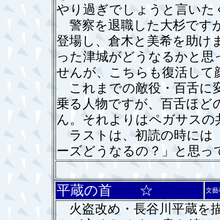
やり過ぎでしょうと言いた
警察を退職した大杉ですが
登場し、倉木と美希を助け
った津城がどうなるかと思
せんが、こちらも復活して
これまでの敵役・百舌に変
乗る人物ですが、百舌ほど
ん。それよりはペガサスの
ラストは、初読の時には「
ーズどうなるの？」と思っ
平蔵の首 ☆
文藝
火盗改め・長谷川平蔵を描