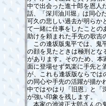
中で出会った進十郎を恩人
話、「深川油川堀」は同心
可久の悲しい過去が明らか
て一緒に仕事をしたことの
助けを頼まれた手先の歌吉
この逢坂版鬼平では、鬼平
の顔を見たときは極刑とな
があります。そのため、本
面に登場せず気楽に手先と
が、これも逢坂版ならでは
の同心や手先の活躍が描か
中ではやはり「旧恩」と「
が強い印象を残します。
本家の池波正太郎さんの鬼