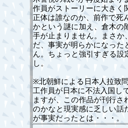
作員がストーリーに大きく
正体は誰なのか、前作で死
かという謎に加え、倉木の
手が止まりません。まさか
だ、事実が明らかになった
ん。ちょっと強引すぎる設
し。
※北朝鮮による日本人拉致
工作員が日本に不法入国し
ますが、この作品が刊行さ
のかなと現実感に乏しい話
が事実だったとは・・・。