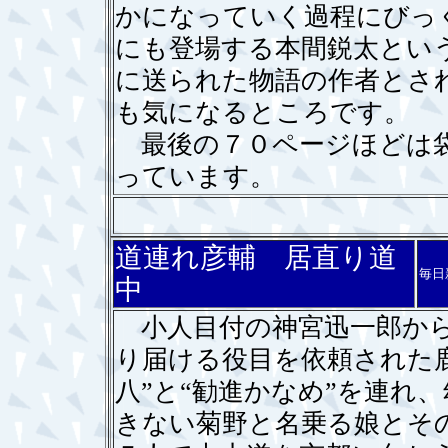
かになっていく過程にびっ
にも登場する本間鋭太とい
に送られた物語の作者とさ
も気になるところです。
最後の７０ページほどは袋
っています。
道連れ彦輔 居直り道
毎日
中
小人目付の神宮迅一郎から
り届ける役目を依頼された
八”と“勧進かなめ”を連れ
きない菊野と名乗る娘とそ