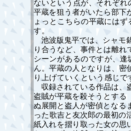
ないという点が、それぞれ
平蔵を狙う者がいたら部下
ょっとこちらの平蔵にはず
す。
池波版鬼平では、シャモ鍋
り合うなど、事件とは離れ
シーンがあるのですが、逢
ん。平蔵の人となりは、密
り上げていくという感じで
収録されている作品は、盗
盗賊が平蔵を殺そうとする
ぬ展開と盗人が密偵となる
った歌吉と友次郎の最初の
紙入れを摺り取った女の思