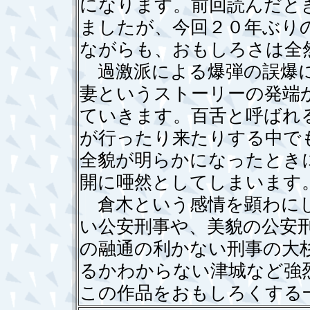
になります。前回読んだと
ましたが、今回２０年ぶり
ながらも、おもしろさは全
過激派による爆弾の誤爆に
妻というストーリーの発端
ていきます。百舌と呼ばれ
が行ったり来たりする中で
全貌が明らかになったとき
開に唖然としてしまいます
倉木という感情を顕わにし
い公安刑事や、美貌の公安
の融通の利かない刑事の大
るかわからない津城など強
この作品をおもしろくする