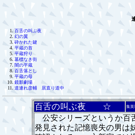
百舌の叫ぶ夜
幻の翼
砕かれた鍵
平蔵の首
平蔵狩り
墓標なき街
闇の平蔵
百舌落とし
平蔵の母
鏡影劇場
道連れ彦輔 居直り道中
百舌の叫ぶ夜 ☆
集英
公安シリーズというか百舌
発見された記憶喪失の男は