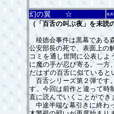
幻の翼 ☆
集英
（「百舌の叫ぶ夜」を未読
稜徳会事件は黒幕である森
公安部長の死で、表面上の
コミを通し世間に公表しよ
に魔の手が忍び寄る。一方
だはずの百舌に似ていると
百舌シリーズ第２弾です。
す。今回は前作と違って時
直に読んでいくことができ
中途半端な幕引きに終わっ
木警視の戦いが再度始まり