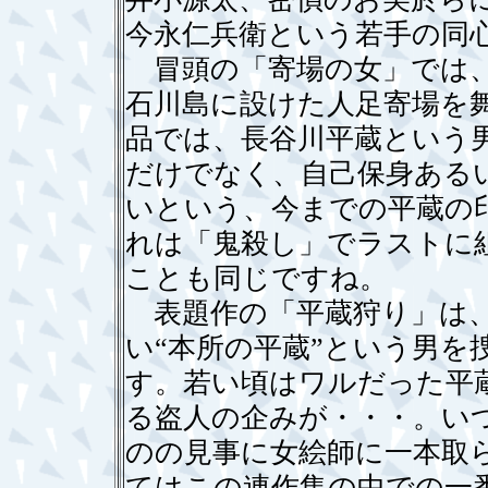
今永仁兵衛という若手の同
冒頭の「寄場の女」では、
石川島に設けた人足寄場を
品では、長谷川平蔵という
だけでなく、自己保身ある
いという、今までの平蔵の
れは「鬼殺し」でラストに
ことも同じですね。
表題作の「平蔵狩り」は、
い“本所の平蔵”という男を
す。若い頃はワルだった平
る盗人の企みが・・・。い
のの見事に女絵師に一本取
てはこの連作集の中での一