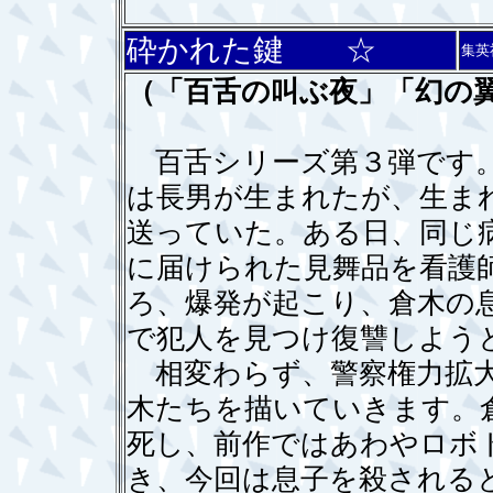
砕かれた鍵 ☆
集英
（「百舌の叫ぶ夜」「幻の
百舌シリーズ第３弾です。
は長男が生まれたが、生ま
送っていた。ある日、同じ
に届けられた見舞品を看護
ろ、爆発が起こり、倉木の
で犯人を見つけ復讐しよう
相変わらず、警察権力拡大
木たちを描いていきます。
死し、前作ではあわやロボ
き、今回は息子を殺される