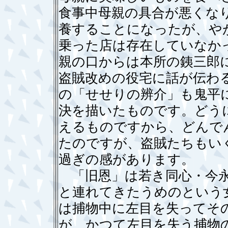
食事中母親の具合が悪くな
養することになったが、や
乗った店は存在していなか
親の口からは本所の銕三郎
盗賊改めの役宅に話が伝わ
の「せせりの辨介」も鬼平
決を描いたものです。どう
えるものですから、どんで
たのですが、盗賊たちもい
過ぎの感があります。
「旧恩」は若き同心・今永
と連れてきたうめのという
は捕物中に左目を失ってそ
が、かつて左目を失う捕物