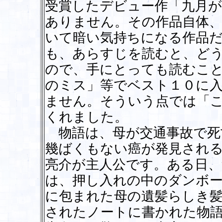
受賞したデビュー作「九月
ありません。その作品自体
いて暗い気持ちになる作品
も、あらすじを読むと、ど
ので、手にとっても読むこ
のミス」等でベスト１０に
ません。そういう点では「
くれました。
物語は、母が交通事故で死
幾ばくもない癌が発見され
亮介が主人公です。ある日、
は、押し入れの中のダンボ
に包まれた母の遺髪らしき
されたノートに書かれた物