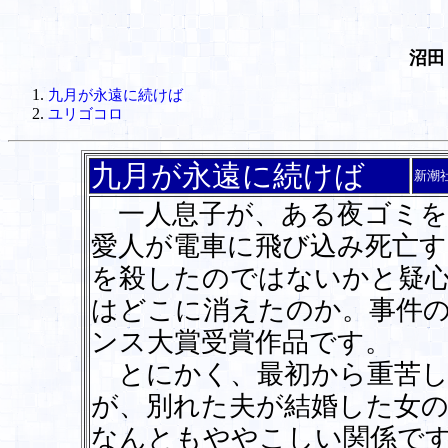
沼田
九月が永遠に続けば
ユリゴコロ
九月が永遠に続けば
新潮
一人息子が、ある夜ゴミを
愛人が電車に飛び込み死亡す
を殺したのではないかと疑
はどこに消えたのか。事件
ンス大賞受賞作品です。
とにかく、最初から重苦し
が、別れた夫が結婚した女
なんともややこしい関係で