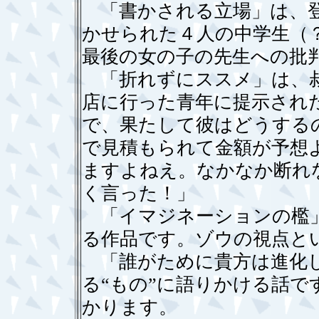
「書かされる立場」は、登
かせられた４人の中学生（
最後の女の子の先生への批
「折れずにススメ」は、叔
店に行った青年に提示され
で、果たして彼はどうする
で見積もられて金額が予想
ますよねえ。なかなか断れ
く言った！」
「イマジネーションの檻」
る作品です。ゾウの視点と
「誰がために貴方は進化し
る“もの”に語りかける話
かります。