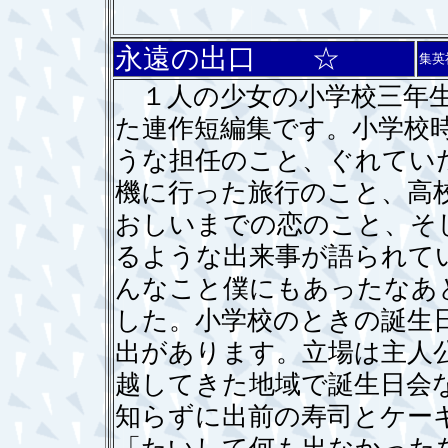
永遠の出口 ☆
集英
１人の少女の小学校三年生
た連作短編集です。小学校
うな担任のこと、ぐれてい
機に行った旅行のこと、高
おしいまでの恋のこと、そ
るような出来事が語られて
んなこと僕にもあったなあ
した。小学校のときの誕生
出があります。立場は主人
越してきた地域で誕生日会
知らずに出前の寿司とケー