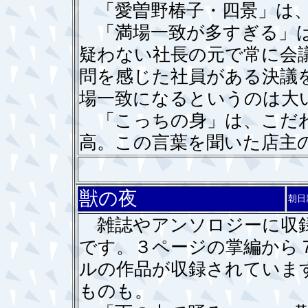
「愛曽野椿子・四景」は、
「満場一致が多すぎる」は
疑わない社長の元で常に会
問を感じた社員がある決議
場一致になるというのは大
「こっちの身」は、こだわ
高。この言葉を聞いた店主
獣の夜
朝日
雑誌やアンソロジーに収録
です。３ページの掌編から
ルの作品が収録されていま
ものも。