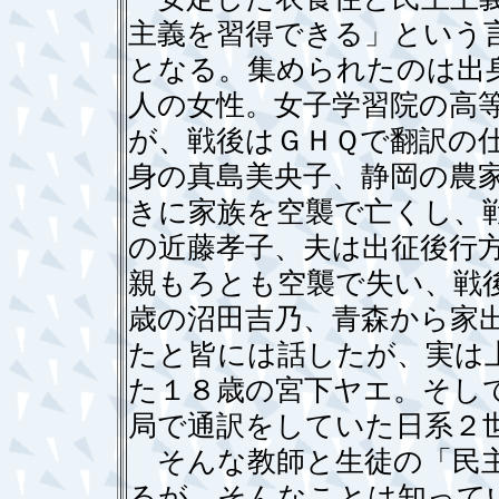
主義を習得できる」という
となる。集められたのは出
人の女性。女子学習院の高
が、戦後はＧＨＱで翻訳の
身の真島美央子、静岡の農
きに家族を空襲で亡くし、
の近藤孝子、夫は出征後行
親もろとも空襲で失い、戦
歳の沼田吉乃、青森から家
たと皆には話したが、実は
た１８歳の宮下ヤエ。そし
局で通訳をしていた日系２
そんな教師と生徒の「民主
るが、そんなことは知って