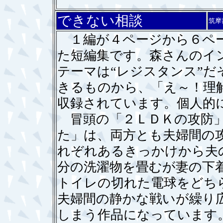
できない相談
筑摩
１編が４ページから６ペー
た短編集です。森さんのイ
テーマは“レジスタンス”
きるものから、「え～！理
収録されています。個人的
冒頭の「２ＬＤＫの攻防」
た」は、両方とも夫婦間の
れぞれあるきっかけから夫
分の洗濯物を畳むが妻の下
トイレの切れた電球をどち
夫婦間の静かな戦いが繰り
しまう作品になっています