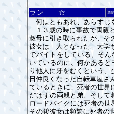
ラン ☆
理論
何はともあれ、あらすじ
１３歳の時に事故で両親と
叔母に引き取られたが、そ
彼女は一人となった。大学
でバイトをしている。そん
いているのに、何かあると
り他人に牙をむくという、
日仲良くなった自転車屋さ
ているときに、死者の世界
だはずの両親と弟、そして
ロードバイクには死者の世
その後彼女は頻繁に死者の