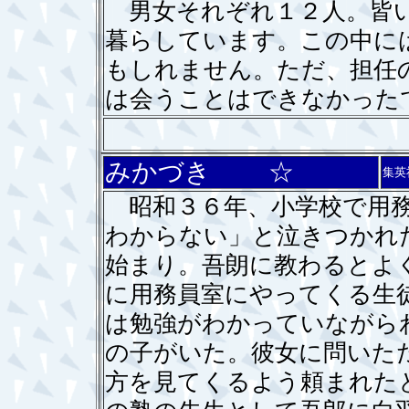
男女それぞれ１２人。皆い
暮らしています。この中に
もしれません。ただ、担任
は会うことはできなかった
みかづき ☆
集英
昭和３６年、小学校で用務
わからない」と泣きつかれ
始まり。吾朗に教わるとよ
に用務員室にやってくる生
は勉強がわかっていながら
の子がいた。彼女に問いた
方を見てくるよう頼まれた