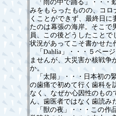
「雨の中で踊る」・・・勤
みをもらったものの、コロ
くことができず、最終日に
たのは幕張の海岸。そこで
員、この後どうしたことで
状況があってこそ書かせた
「Dahlia」・・・５ペ
ませんが、大災害か核戦争
か。
「太陽」・・・日本初の緊
の歯痛で初めて行く歯科を
なく、なぜか心因性のもの
ん、歯医者ではなく歯読み
「獣の夜」・・・この作品