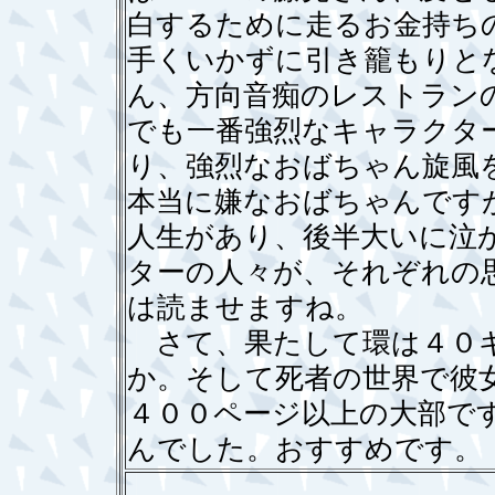
白するために走るお金持ち
手くいかずに引き籠もりと
ん、方向音痴のレストラン
でも一番強烈なキャラクタ
り、強烈なおばちゃん旋風
本当に嫌なおばちゃんです
人生があり、後半大いに泣
ターの人々が、それぞれの
は読ませますね。
さて、果たして環は４０キ
か。そして死者の世界で彼
４００ページ以上の大部で
んでした。おすすめです。