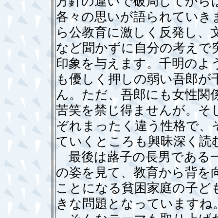
方針の違いで破局してから
各々の思いが語られていき
ら公教育に激しく反発し、
など聞かずに自分の考えで
印象を与えます。千明のよ
も優しく押しの弱い吾郎が
ん。ただ、吾郎にも女性関
苦笑を禁じ得ませんが。そ
ぞれまったく違う性格で、
ていくところも興昧深く読
最後は蕗子の長男である一
の姿を見て、教育から背を
ことになる貧困家庭の子ど
きな問題となっていますね