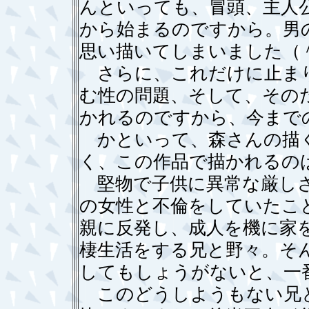
んといっても、冒頭、主人
から始まるのですから。男
思い描いてしまいました（
さらに、これだけに止まり
む性の問題、そして、その
かれるのですから、今まで
かといって、森さんの描く
く、この作品で描かれるの
堅物で子供に異常な厳しさ
の女性と不倫をしていたこ
親に反発し、成人を機に家
棲生活をする兄と野々。そ
してもしょうがないと、一
このどうしようもない兄と