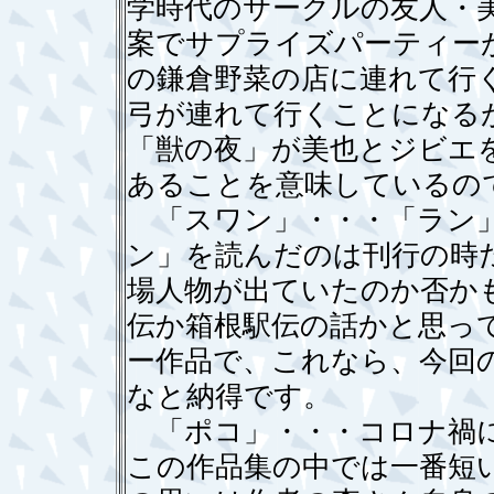
学時代のサークルの友人・
案でサプライズパーティー
の鎌倉野菜の店に連れて行
弓が連れて行くことになる
「獣の夜」が美也とジビエ
あることを意味しているの
「スワン」・・・「ラン」
ン」を読んだのは刊行の時
場人物が出ていたのか否か
伝か箱根駅伝の話かと思っ
ー作品で、これなら、今回
なと納得です。
「ポコ」・・・コロナ禍に
この作品集の中では一番短