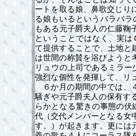
ートを取る娘、鼻歌交じり
る娘もいるというバラバラ
もある元子爵夫人の仁藤鞠
ということではなく、実は
て提供することで、土地と
は世間の称賛を浴びようと
リュウの上司であるミラー
強烈な個性を発揮して、リ
６か月の期間の中では、４
騒ぎや元子爵夫人の保有す
らかとなる驚きの事態の伏
代（交代メンバーとなる女
す。）が起きます。更には
義の歌を４人にコーラス隊