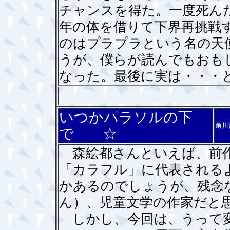
チャンスを得た。一度死ん
年の体を借りて下界再挑戦
のはプラプラという名の天
うが、僕らが読んでもおも
なった。最後に実は・・・
いつかパラソルの下
角川
で ☆
森絵都さんといえば、前作
「カラフル」に代表される
かあるのでしょうが、残念
ん）、児童文学の作家だと
しかし、今回は、うって変