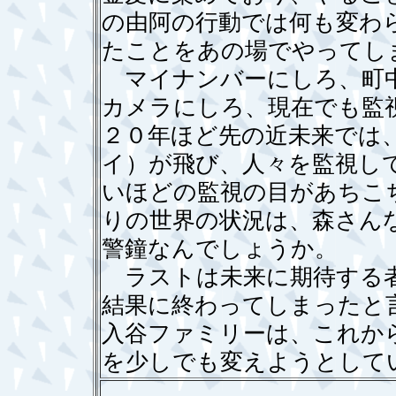
の由阿の行動では何も変わ
たことをあの場でやってし
マイナンバーにしろ、町中
カメラにしろ、現在でも監
２０年ほど先の近未来では
イ）が飛び、人々を監視し
いほどの監視の目があちこ
りの世界の状況は、森さん
警鐘なんでしょうか。
ラストは未来に期待する者
結果に終わってしまったと
入谷ファミリーは、これか
を少しでも変えようとして