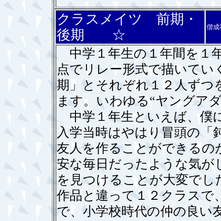
クラスメイツ 前期・
偕成
後期 ☆
中学１年生の１年間を１年
点でリレー形式で描いてい
期」とそれぞれ１２人ずつ
ます。いわゆる“ヤングアダ
中学１年生といえば、僕に
入学当時はやはり冒頭の「
友人を作ることができるの
安な毎日だったような気が
を見つけることが大変でし
作品と違って１２クラスで
で、小学校時代の仲の良い