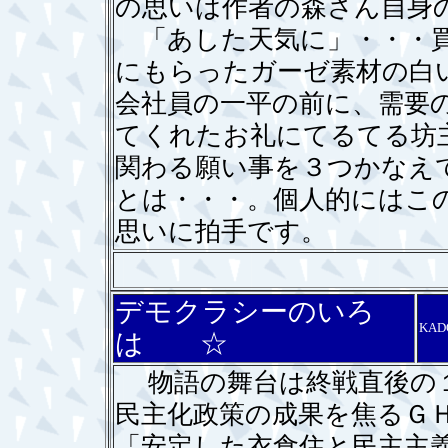
の思いは作者の森さん自身
「あした天気に」・・・買
にもらったガーゼ素材の白
会社員の一平の前に、需要
てくれたお礼にてるてる坊
関わる願い事を３つかなえ
とは・・・。個人的にはこ
思いに拍手です。
デモクラシーのいろ
KAD
は ☆
物語の舞台は終戦直後の１
民主化政策の成果を焦るＧ
「安定した衣食住と民主主