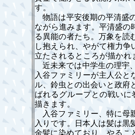
す。
物語は平安後期の平清盛の
ながら進みます。平清盛の時
る異能の者たち。万象を読
し抱えられ、やがて権力争
立たされるところが描かれ
近未来では中学生の理宇、
入谷ファミリーが主人公とな
ル、鈴虫との出会いと政府
ばれるグループとの戦いに
描きます。
入谷ファミリー、特に母親
入りです。日本人は髪は黒
金髪に染めており、やるこ