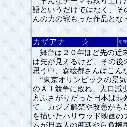
そんなテーマも取り上げた
語というだけではなく、そ
んの力の寵もった作品とな
カザアナ ☆
朝日
舞台は２０年ほど先の近未
は先が見えるけど、その後
思う中、森絵都さんはこん
“東京オリンピックの景気
のＡＩ競争に敗れ、人口減
方ふさがりだった日本は起
て、カジノ解禁や改憲がも
を描いたハリウッド映画の
ムが日本人の商魂やら危機