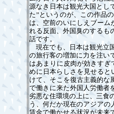
源なき日本は観光大国とし
た”というのが、この作品
は、空前のいにしえブーム
れる反面、外国臭のするも
話です。
現在でも、日本は観光立国
の旅行客の増加に力を注い
はあまりに皮肉が効きすぎ
めに日本らしさを見せると
けて、そこを復古主義的な
で働きに来た外国人労働者
劣悪な住環境の上に、三食
う、何だか現在のアジアの
賃金で働かせる状況が未来