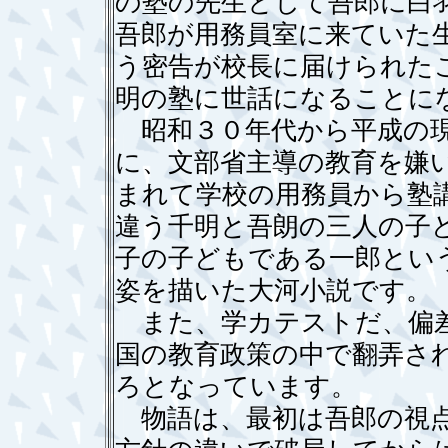
の塾の先生として吾郎に白
吾郎が用務員室に来ていた
う密告が校長に届けられた
明の塾に世話になることに
昭和３０年代から平成の現
に、文部省主導の教育を嫌
まれて学校の用務員から塾
違う千明と吾朗の三人の子
子の子どもである一郎とい
姿を描いた大河小説です。
また、学カテストだ、偏差
国の教育政策の中で翻弄さ
ろとなっています。
物語は、最初は吾郎の視点