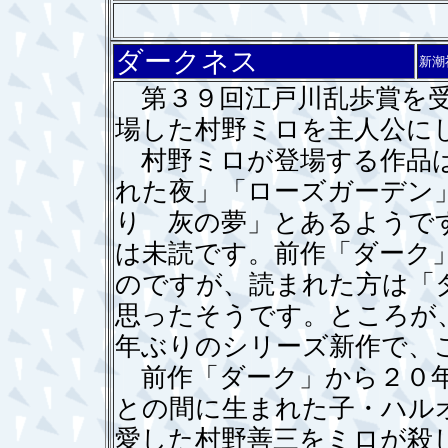
ダークネス
新潮
第３９回江戸川乱歩賞を受
場した村野ミロを主人公に
村野ミロが登場する作品は
れた夜」「ローズガーデン
り 灰の夢」とあるようで
は未読です。前作「ダーク
のですが、読まれた方は「
思ったそうです。ところが
年ぶりのシリーズ新作で、
前作「ダーク」から２０年
との間に生まれた子・ハル
愛した村野善三をミロが殺