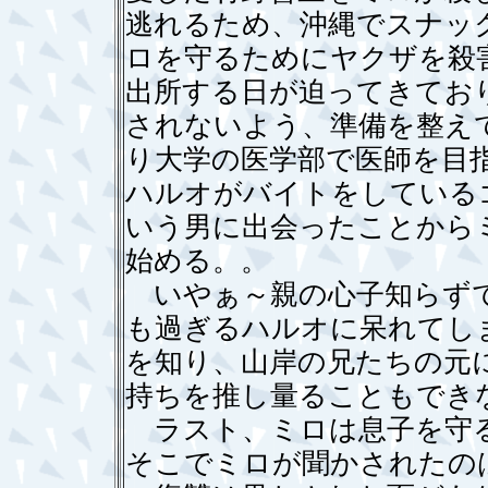
逃れるため、沖縄でスナッ
ロを守るためにヤクザを殺
出所する日が迫ってきてお
されないよう、準備を整え
り大学の医学部で医師を目
ハルオがバイトをしている
いう男に出会ったことから
始める。。
いやぁ～親の心子知らずで
も過ぎるハルオに呆れてし
を知り、山岸の兄たちの元
持ちを推し量ることもでき
ラスト、ミロは息子を守る
そこでミロが聞かされたの