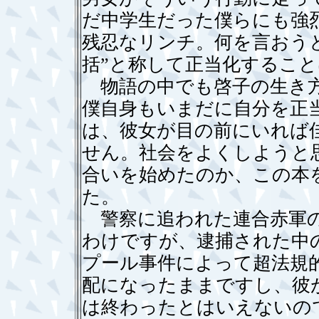
だ中学生だった僕らにも強烈
残忍なリンチ。何を言おう
括”と称して正当化するこ
物語の中でも啓子の生き方
僕自身もいまだに自分を正
は、彼女が目の前にいれば
せん。社会をよくしようと
合いを始めたのか、この本
た。
警察に追われた連合赤軍の
わけですが、逮捕された中
プール事件によって超法規
配になったままですし、彼
は終わったとはいえないの