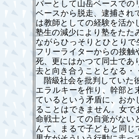
バーとして山岳ベースでの
ベースから脱走、逮捕され
は教師としての経験を活か
塾生の減少により塾をたた
ながらひっそりとひとりで
フリーライターからの接触
死、更にはかつて同士であ
去と向き合うこととなる・
階級社会を批判していた彼
エラルキーを作り、幹部と
ているという矛盾に、おか
ることはできません。女で
命戦士としての自覚がない
んて、まるで子どもと同じ
男女がそういう行動に走っ