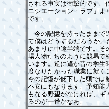
される事実は衝撃的です。
ニシエーション・ラブ」よ
です。
今の記憶を持ったままで過
て僕はどうするだろうか。
あまりに中途半端です。そ
場人物たちのように競馬で
います。逆に遙か昔の学生
度なりたかった職業に就く
今の記憶が低下した頭では
不安にもなります。予知能
もなる野望がなければ、ギ
るのが一番かなあ。