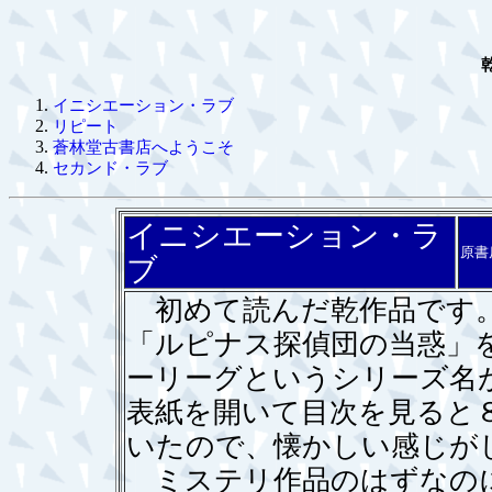
イニシエーション・ラブ
リピート
蒼林堂古書店へようこそ
セカンド・ラブ
イニシエーション・ラ
原書
ブ
初めて読んだ乾作品です。
「ルピナス探偵団の当惑」
ーリーグというシリーズ名
表紙を開いて目次を見ると
いたので、懐かしい感じが
ミステリ作品のはずなのに