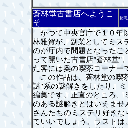
蒼林堂古書店へようこ
徳間
そ
かつて中央官庁で１０年以
林雅賀が、副業としてミス
のが庁内で問題となったこ
って開いた古書店"蒼林堂"
た客には奥の喫茶コーナー
この作品は、蒼林堂の喫茶
謎"系の謎解きをしたり、
編集です。正直のところ、
のある謎解きとはいえませ
さんたちのミステリ好きな
ていいでしょう。ラストは