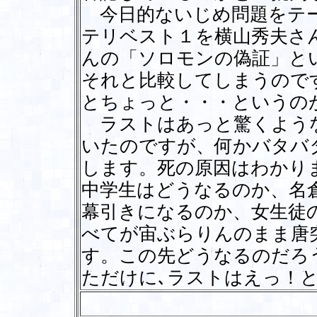
今日的ないじめ問題をテー
テリベスト１を横山秀夫さ
んの「ソロモンの偽証」と
それと比較してしまうので
とちょっと・・・というの
ラストはあっと驚くような
いたのですが、何かバタバ
します。死の原因はわかり
中学生はどうなるのか、名
幕引きになるのか、女生徒
べてが宙ぶらりんのまま唐
す。この先どうなるのだろ
ただけに､ラストはえっ！