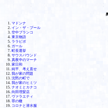
マドンナ
イン・ザ・プール
空中ブランコ
東京物語
ララピポ
ガール
町長選挙
サウスバウンド
真夜中のマーチ
家日和
純平、考え直せ
我が家の問題
沈黙の町で
我が家のヒミツ
ナオミとカナコ
向田理髪店
ヴァラエティ
罪の轍
コロナと潜水服