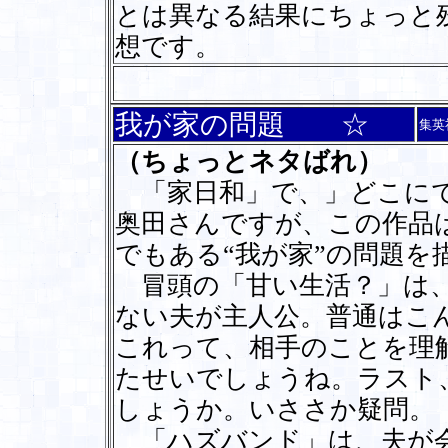
とは異なる結果にちょっと
想です。
我が家の問題 ☆
集英
（ちょっとネタばれ）
「家日和」で、」どこにで
奥田さんですが、この作品
でもある“我が家”の問題を
冒頭の「甘い生活？」は、
ない夫が主人公。普通はこ
これって、相手のことを理
たせいでしょうね。ラスト
しょうか。いささか疑問。
「ハズバンド」は、夫が会