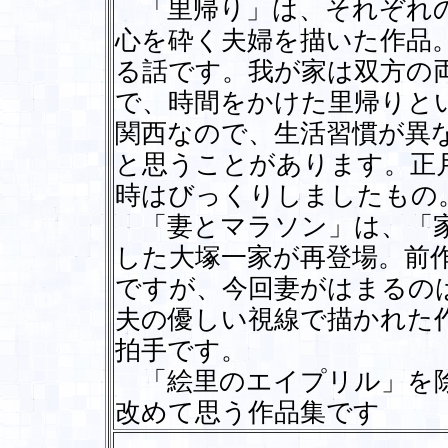
「里帰り」は、それぞれの
心を砕く夫婦を描いた作品
る話です。我が家は双方の
で、時間をかけた里帰りと
関西なので、生活習慣が異
と思うことがあります。正
時はびっくりしましたもの
「妻とマラソン」は、「家
した大塚一家が再登場。前
ですが、今回妻がはまるの
夫の優しい視線で描かれた
拍手です。
「絵里のエイプリル」を除
改めて思う作品集です