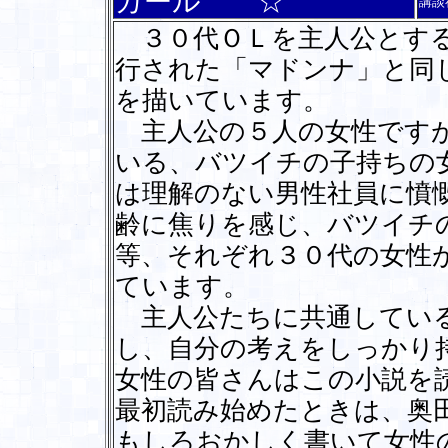
ガール ☆
講談
３０代ＯＬを主人公とする
行された「マドンナ」と同
を描いています。
主人公の５人の女性ですが
いる、バツイチの子持ちの
は理解のない男性社員に憤
齢に焦りを感じ、バツイチ
等、それぞれ３０代の女性
ています。
主人公たちに共通している
し、自分の考えをしっかり
女性の皆さんはこの小説を
最初読み始めたときは、奥
もしろおかしく書いて女性