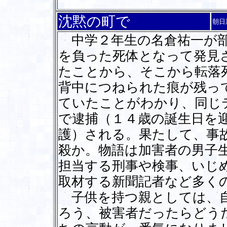
沈黙の町で
朝日
中学２年生の名倉祐一が部
を負った死体となって発見
たことから、そこから転落
背中につねられた痕が残っ
ていたことがわかり、同じ
で逮捕（１４歳の誕生日を
護）される。果たして、事
殺か。物語は加害者の男子
担当する刑事や検事、いじ
取材する新聞記者など多く
子供を持つ親としては、自
ろう、被害者だったらどう