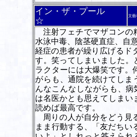
イン・ザ・プール
文藝
☆
注射フェチでマザコンの精
水泳中毒、陰茎硬直症、自
経症の患者が繰り広げるド
す。笑ってしまいました。
ラクターには大爆笑です。
がらも、通院を続けてしま
んなこんなしながらも、病
は名医かとも思えてしまい
読めば最高です。
周りの人が自分をどう見る
まま行動する、「友だちい
いよ」としれっと答えられ