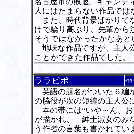
名古屋市の敗退、キャンデ
人にはたまらない作品では
また、時代背景ばかりでな
けで驕り高ぶり、先輩から
そうではなかったかなあと
地味な作品ですが、主人公
ことができた作品でした。
ララピポ
幻冬
英語の題名がついた６編か
の脇役が次の短編の主人公
本の帯には“いや～ん、お
が描かれ、「紳士淑女のみ
う作者の言葉も書かれてい