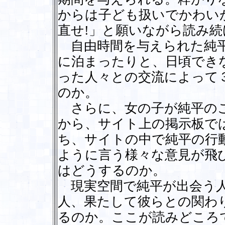
からは子ども扱いでかわい
直せ!」と願いながら読み
自由時間を与えられた純平
に泊まったりと、日頃でき
った人々との交流によって
のか。
さらに、女の子が純平のこ
から、サイト上の掲示板で
ち、サイトの中で純平の行
ように言う様々な意見が飛
はどうするのか。
現実空間で純平が出会う人
人、果たして彼らとの関わ
るのか。ここが読みどころ