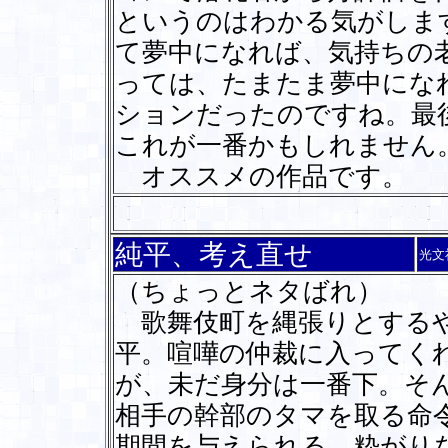
というのはわかる気がしま
て夢中になれば、気持ちの
っては、たまたま夢中にな
ションだったのですね。最
これが一番かもしれません
オススメの作品です。
純平、考え直せ
光文
（ちょっとネタばれ）
歌舞伎町を縄張りとするや
平。喧嘩の仲裁に入ってく
が、未だ身分は一番下。そ
相手の幹部のタマを取る命
期間を与えられる。粋がり