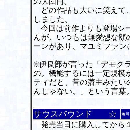
の大団円。
どの作品も大いに笑えて、
しました。
今回は前作よりも登場シー
んが、いつもは無愛想な顔
ーンがあり、マユミファン
※伊良部が言った「デモク
の。機能するには一定規模
ティだと、昔の藩主みたい
んじゃない。」という言葉
サウスバウンド ☆
角川
発売当日に購入してから１