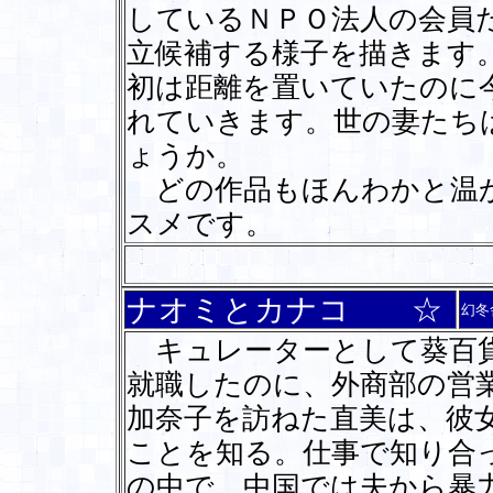
しているＮＰＯ法人の会員
立候補する様子を描きます
初は距離を置いていたのに
れていきます。世の妻たち
ょうか。
どの作品もほんわかと温か
スメです。
ナオミとカナコ ☆
幻冬
キュレーターとして葵百貨
就職したのに、外商部の営
加奈子を訪ねた直美は、彼
ことを知る。仕事で知り合
の中で、中国では夫から暴