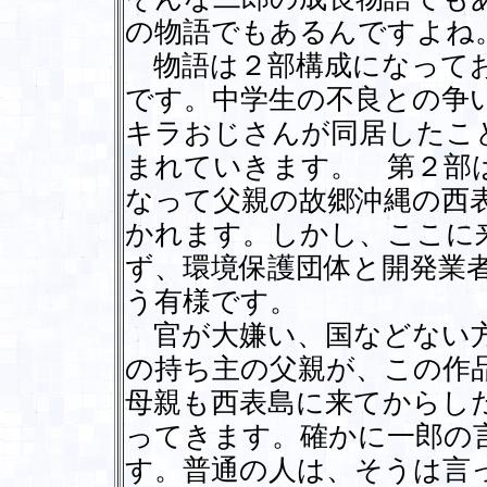
の物語でもあるんですよね
物語は２部構成になってお
です。中学生の不良との争
キラおじさんが同居したこ
まれていきます。 第２部
なって父親の故郷沖縄の西
かれます。しかし、ここに
ず、環境保護団体と開発業
う有様です。
官が大嫌い、国などない方
の持ち主の父親が、この作
母親も西表島に来てからし
ってきます。確かに一郎の
す。普通の人は、そうは言