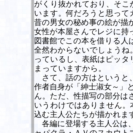
がくり抜かれており、そこ
います。何だろうと思って
昔の男女の秘め事の絵が描
女性が本屋さんでレジに持
図書館でこの本を借りる人
全然わからないでしょうね
っているし、表紙はピッタ
まっていますから。
さて、話の方はというと、
作者自身が「紳士淑女～」
ん。ただ、性描写の部分は
いうわけではありません。
込む主人公たちが描かれま
各編に登場する主人公は、
ャパクラ・ＡＶのスカウト