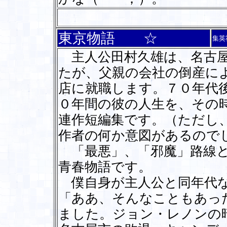
東京物語 ☆
集英
主人公田村久雄は、名古屋
たが、父親の会社の倒産に
店に就職します。７０年代
０年間の彼の人生を、その
連作短編集です。（ただし
作者の何か意図があるので
「最悪」、「邪魔」路線と
青春物語です。
僕自身が主人公と同年代な
「ああ、そんなこともあっ
ました。ジョン・レノンの