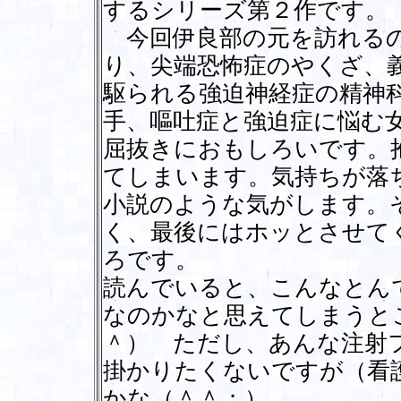
するシリーズ第２作です。
今回伊良部の元を訪れるの
り、尖端恐怖症のやくざ、
駆られる強迫神経症の精神
手、嘔吐症と強迫症に悩む
屈抜きにおもしろいです。
てしまいます。気持ちが落
小説のような気がします。
く、最後にはホッとさせて
ろです。
読んでいると、こんなとん
なのかなと思えてしまうと
＾） ただし、あんな注射
掛かりたくないですが（看
かな（＾＾；）。