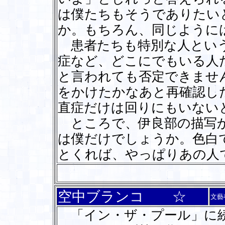
は僕たちもそうでありたい
か。もちろん、同じように
患者たちも特別な人という
症など、どこにでもいる人
と言われても否定できませ
をかけたかなあと再確認し
直症だけは回りにもいない
ところで、伊良部の描写か
は僕だけでしょうか。色白
とくれば、やっぱりあの人
空中ブランコ ☆
文藝
「イン・ザ・プール」に続