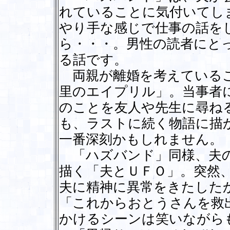
れていることに気付いてし
やり手な感じで仕事の話を
ら・・・。男性の読者にと
る話です。
両親が離婚を考えているこ
里のエイプリル」。当事者
のことを友人や先生に尋ね
も、ラストに続く物語に描
一番深刻かもしれません。
「ハズバンド」同様、夫の
描く「夫とＵＦＯ」。突然
夫に精神に異常をきたした
「これからおとうさんを救
かけるシーンは笑いながら