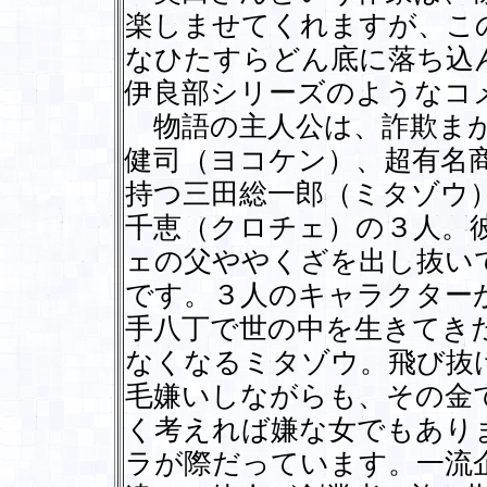
楽しませてくれますが、こ
なひたすらどん底に落ち込
伊良部シリーズのようなコ
物語の主人公は、詐欺まが
健司（ヨコケン）、超有名
持つ三田総一郎（ミタゾウ
千恵（クロチェ）の３人。
ェの父ややくざを出し抜い
です。３人のキャラクター
手八丁で世の中を生きてき
なくなるミタゾウ。飛び抜
毛嫌いしながらも、その金
く考えれば嫌な女でもあり
ラが際だっています。一流