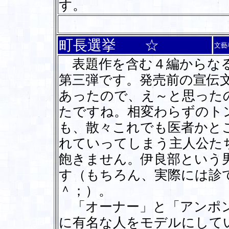
す。
町長選挙 ☆
文藝
表題作を含む４編からなる
第三弾です。発売前の宣伝
あったので、え～と思った
たですね。相変わらずのト
も、散々これでも医者かと
れていってしまう主人公た
飽きません。伊良部という
す（もちろん、実際には診
＾；）。
「オーナー」と「アンポン
に有名な人をモデルにして