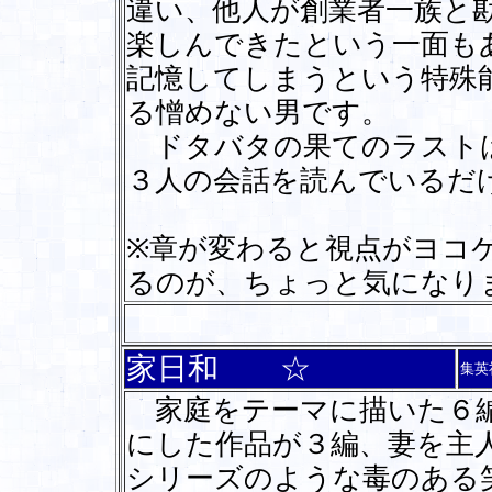
違い、他人が創業者一族と
楽しんできたという一面も
記憶してしまうという特殊
る憎めない男です。
ドタバタの果てのラストは
３人の会話を読んでいるだ
※章が変わると視点がヨコ
るのが、ちょっと気になり
家日和 ☆
集英
家庭をテーマに描いた６編
にした作品が３編、妻を主
シリーズのような毒のある