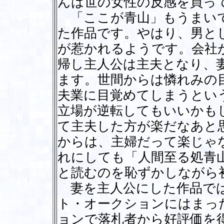
んは世の女性の反感を買っ
「ここが青山」もうまいで
た作品です。やはり、男と
が惹かれるようです。会社
帰し主人公は主夫となり、
ます。世間からは憐れみの
夫業に目覚めてしまうとい
立場が逆転してもいいかも
て主夫した方が楽だなあと
からは、主婦だって楽じゃ
れにしても「人間至る処青
と読むのを恥ずかしながら
妻を主人公にした作品では
ト・オークションにはまっ
ョンで落札者から好評価を