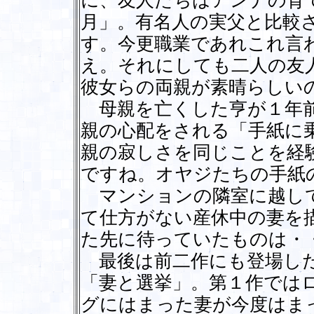
に、友人たちはアンナの育
月」。有名人の実父と比較
す。今更職業であれこれ言
え。それにしても二人の友
彼女らの両親が素晴らしい
母親を亡くした亨が１年前
親の心配をされる「手紙に
親の寂しさを同じことを経
ですね。オヤジたちの手紙
マンションの隣室に越して
て仕方がない産休中の妻を
た先に待っていたものは・
最後は前二作にも登場した
「妻と選挙」。第１作では
グにはまった妻が今度はま