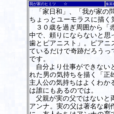
我が家のヒミツ ☆
集英
「家日和」、「我が家の問
ちょっとユーモラスに描く
３０歳を過ぎ周囲から「赤
中で、頼りにならないと思
歯とピアニスト」。ピアニ
ているだけで奇跡だろうっ
です。
自分より仕事ができないと
れた男の気持ちを描く「正
主人公の気持ちはよくわか
は誰にもあるのでは。
父親が実の父ではないと両
アンナ。実の父は著名な劇