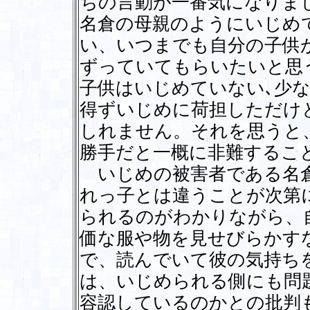
ちの言動が一番気になりま
名倉の母親のようにいじめ
い、いつまでも自分の子供
ずっていてもらいたいと思
子供はいじめていない､少
得ずいじめに荷担しただけ
しれません。それを思うと
勝手だと一概に非難するこ
いじめの被害者である名倉
れっ子とは違うことが次第
られるのがわかりながら、
価な服や物を見せびらかす
で、読んでいて彼の気持ち
は、いじめられる側にも問
容認しているのかとの批判