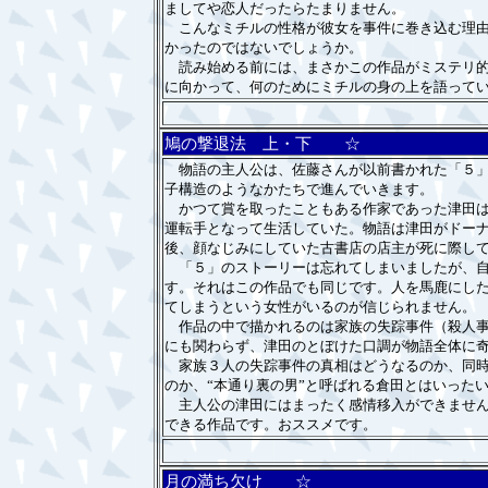
ましてや恋人だったらたまりません。
こんなミチルの性格が彼女を事件に巻き込む理由
かったのではないでしょうか。
読み始める前には、まさかこの作品がミステリ的
に向かって、何のためにミチルの身の上を語って
鳩の撃退法 上・下 ☆
物語の主人公は、佐藤さんが以前書かれた「５」
子構造のようなかたちで進んでいきます。
かつて賞を取ったこともある作家であった津田は
運転手となって生活していた。物語は津田がドー
後、顔なじみにしていた古書店の店主が死に際し
「５」のストーリーは忘れてしまいましたが、自
す。それはこの作品でも同じです。人を馬鹿にし
てしまうという女性がいるのが信じられません。
作品の中で描かれるのは家族の失踪事件（殺人事
にも関わらず、津田のとぼけた口調が物語全体に
家族３人の失踪事件の真相はどうなるのか、同時
のか、“本通り裏の男”と呼ばれる倉田とはいった
主人公の津田にはまったく感情移入ができません
できる作品です。おススメです。
月の満ち欠け ☆