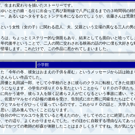
、生まれ変わりを描いたストーリーです。
ゆいとその娘・るりに出会って再び新幹線で八戸に戻るまでの３時間弱の時
ー、あるいはヘタをするとトンデモ本になるのでしょうが、佐藤さんは荒唐
”という女性（女の子）に関わる恋人、夫、父親という立場の異なる三人の男
ろは、ちょっとミステリー的な側面もあり、結末としても面白いと唸ってし
年代後半ということで、二人の間に交わされる映画の話の中に僕も大好きな
が登場します。これだけで、この作品に惹かれてしまいました。
小学館
た「今年の冬、彼女はおまえの子供を産む」というメッセージから話は始ま
藤さんらしい作品でした。
田優と丸田誠一郎、そして小学校のときに彼らのクラスに転校してきた佐渡
ようになります。小学生の頃ＵＦＯを見たということから「ＵＦＯの子供たち
山に向かう途中、彼ら３人を除く記者ら２人が亡くなるという事故に遭い、そ
、佐渡がマルセイの訃報の連絡を受け、告別式に出た際に同級生たちは亡く
ユウとマルセイがひっくり返っているのです。これがＵＦＯの話と、大学入学
と思い、読み進んでいくことになります。
自分の中にマルユウを見ていると考えたのか。そしてそのことに絶望したの
か、その辺り、よくわかりませんでした。そのほかに自殺する理由なんてあっ
山でかつての教師の杉森が体験したことはまさしくＳＦですね。先が気にな