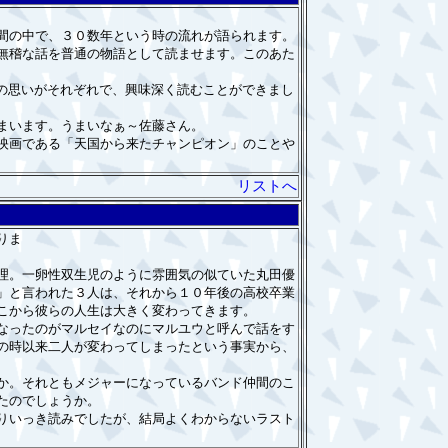
間の中で、３０数年という時の流れが語られます。
無稽な話を普通の物語として読ませます。このあた
の思いがそれぞれで、興味深く読むことができまし
まいます。うまいなぁ～佐藤さん。
映画である「天国から来たチャンピオン」のことや
リストへ
りま
理。一卵性双生児のように雰囲気の似ていた丸田優
」と言われた３人は、それから１０年後の高校卒業
こから彼らの人生は大きく変わってきます。
なったのがマルセイなのにマルユウと呼んで話をす
の時以来二人が変わってしまったという事実から、
か。それともメジャーになっているバンド仲間のこ
たのでしょうか。
りいっき読みでしたが、結局よくわからないラスト