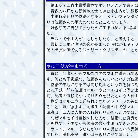
第１５７回直木賞受賞作です。ひとことで言えば
青森の八戸から新幹線で出てきた小山内が、緑坂
生まれ変わりの物語となると、ＳＦかファンタジ
りは佐藤さんの筆力のなせるところでしょう。
好きな男に再び出会うために生まれ変わる“瑠璃
た。
ラストで小山内が「もしかしたら」と考えるとこ
最初に三角と瑠璃の恋が始まった時代が１９７０
その出演女優であるジュリー・クリスティのこと
冬に子供が生まれる ☆
冒頭、何者かからマルユウのスマホに送られてき
す。何とも不思議な、佐藤さんらしいといえば佐
物語の中心になるのは同じ丸田という姓を持つ丸
と丸田誠一郎を佐渡はマルユウとマルセイと呼ぶ
前、記者の依頼でかつてＵＦＯを見たという天神
物語はマルユウに送られてきたメッセージの後に
ることに気づきます。同級生の記憶の中ではマル
読者は、二人に人格の入れ替わりがあったのでは
なぜマルセイは自殺をしたのか。結婚した真秀が
とを見て、今更ながら後悔の念が生まれてきたの
ラスト、マルユウたちがＵＦＯを見たという天神
でした。消化不良、誰かはっきりさせてほしい。