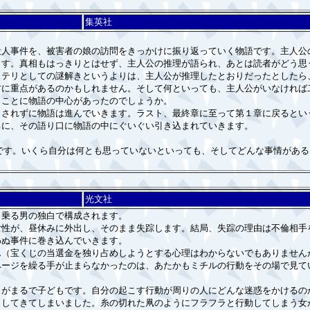
集英社
人事件を、被害者の娘の訪問をきっかけに振り返っていく物語です。主人公
ます。真相もはっきりとはせず、主人公の推理が語られ、あとは読者がどう思
ステリとしての謎解きというよりは、主人公が推理したとおりだったとしたら
方に重点があるのかもしれません。そして何といっても、主人公がいなければ
くことに物語の中心があったのでしょうか。
されずに物語は進んでいきます。ラスト、最終章に至って第１章に戻るとい
ちに、その語り口に物語の中にぐいぐい引き込まれていきます。
です。いくら自分は何とも思っていないといっても、そしてどんな事情があ
。
光文社
乗る男の独白で構成されます。
性が、昼休みに外出し、そのまま失踪します。結局、失踪の理由は不倫相手
わぬ事件に巻き込んでいきます。
（宝くじの当選金を独り占めしようとする心理はわからないでもありません
ページを繰る手が止まらなかったのは、あたかもミチルの行動をその場で見て
がまるで子どもです。自分の起こす行動が周りの人にどんな迷惑をかけるの
ラしてきてしまいました。糸の切れた凧のようにフラフラと行動してしまう女