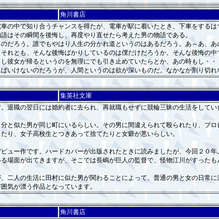
角川書店
車の中で知り合うチャンスを得たが、電車が駅に着いたとき、下車をするは
物語はその瞬間を後悔し、再度やり直せたら考えた男の物語である。
のだろう。誰でもやはり人生の分かれ道というのはあるだろう。あ～あ、あ
。それとも、そんな後悔ばかりしているのは僕だけだろうか。そんな後悔の中
もし彼女が帰るというのを無理にでも引き止めていたらとか、あの時もし・・
ればいけないのだろうが、人間というのは欲が深いものだ。なかなか割り切れ
集英社文庫
。退職の翌日には婚約者に去られ、再就職もせずに競輪三昧の生活をしてい
分と似た男が同じ町にいるらしい。その男に間違えられて殴られたり、プロ
したり、女子高校生とつきあって捨てたりと女癖が悪いらしい。
ビュー作です。ハードカバーが出版されたときに読みましたが、今回２０年
いる場面が出てきますが、そこでは長嶋が巨人の監督で、怪物江川がすったも
が、二人の生活に田村に似た男が関わることによって、普通の男と女の日常に
雰囲気が漂う作品となっています。
角川書店