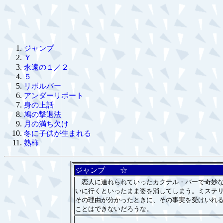
ジャンプ
Ｙ
永遠の１／２
５
リボルバー
アンダーリポート
身の上話
鳩の撃退法
月の満ち欠け
冬に子供が生まれる
熟柿
ジャンプ ☆
恋人に連れられていったカクテル・バーで奇妙な
いに行くといったまま姿を消してしまう。ミステ
その理由が分かったときに、その事実を受けいれ
ことはできないだろうな。