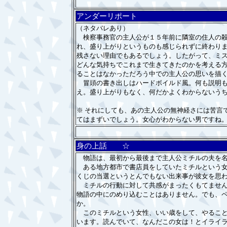
アンダーリポート
（ネタバレあり）
検察事務官の主人公が１５年前に隣室の住人の殺
れ、盛り上がりというものも感じられずに終わり
残さない理由でもあるでしょう。したがって、ミ
どんな気持ちでこれまで生きてきたのかを考える
ることはなかっただろう中での主人公の思いを描
冒頭の書き出しはハードボイルド風。何も説明も
え。盛り上がりもなく、何だかよくわからないう
※ それにしても、あの主人公の無神経さには苦言
てはまずいでしょう。女心がわからない男ですね
身の上話 ☆
物語は、最初から最後まで主人公ミチルの夫を名
ある地方都市で書店員をしていたミチルという女
くじの当選というとんでもない出来事が彼女を思
ミチルの行動に対して共感がまったくもてません
物語の中にのめり込むことはありません。でも、
か。
このミチルという女性、いい歳をして、やること
います。読んでいて、なんだこの女は！とイライ