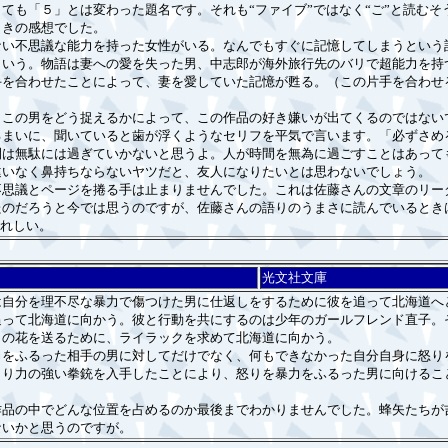
も「５」とは変わった題名です。それも“ファイブ”ではなく“ご”と読むそ
ときの感想でした。
い不思議な能力を持った女性がいる。なんでもすぐに記憶してしまうという
という。物語は妻への愛を失った男、中志郎が海外旅行先のバリで超能力を持
手を合わせたことによって、妻を愛していた記憶が甦る。（この片手を合わせ
この男をどう捉えるかによって、この作品の好き嫌いが出てくるのではない
るまいに、聞いていると歯が浮くようなセリフを平気で言います。「必ずさめ
間は無駄には過ぎていかないと思うよ。人が時間を無為に過ごすことはあって
違いなく鼻持ちならないヤツだと、友人になりたいとは思わないでしょう。
思議とページを捲る手は止まりませんでした。これは佐藤さんの文章のリー
たのだろうと今では思うのですが、佐藤さんの語りのうまさに読んでいるとき
うれしい。
光文社文庫
自分を理不尽な暴力で傷つけた男に仕返しをするために彼を追って北海道へ
追って北海道に向かう。彼と行動を共にするのは少年のガールフレンド直子。
クの花を送るために、ライラックを求めて北海道に向かう。
をふるった相手の男に対してだけでなく、何もできなかった自分自身に怒り
より力の強い拳銃を入手したことにより、怒りを暴力をふるった男に向けるこ
品の中でどんな位置を占めるのか最後までわかりませんでした。蜂矢たちが
ないかと思うのですが。