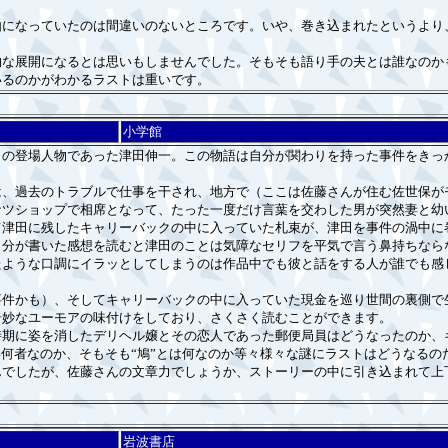
になっていたのは間違いのないところです。いや、巻き込まれたというより
な展開になるとは思いもしませんでした。そもそも語り手の夫とは誰なのか
いるのかがわかるラストは重いです。
小学館
の登場人物であった津田伸一。この物語は自分が関わりを持った事件をきっ
、過去のトラブルで仕事を干され、地方で（ここは佐藤さんが住む佐世保が
ナツショップで相席となって、たった一度だけ言葉を交わした男が突然妻と幼
て津田に残したキャリーバックの中に入っていた札束が、津田を事件の渦中に
分が書いた感想を読むと津田のことは気障なセリフを平気で言う鼻持ちなら
たような口調にイラッとしてしまうのは作品中でも彼と話をする人が誰でも感
件かも）、そしてキャリーバックの中に入っていた現金を巡り世間の裏側で
奇妙なユーモアの味付けをしており、さくさく読むことができます。
期に姿を消したデリヘル嬢とその恋人であった郵便局員はどうなったのか、
い何者なのか、そもそも“鳩”とは何なのか等々様々な謎にラストはどうなる
でしたが、佐藤さんの文章力でしょうか、ストーリーの中に引き込まれて上
岩波書店