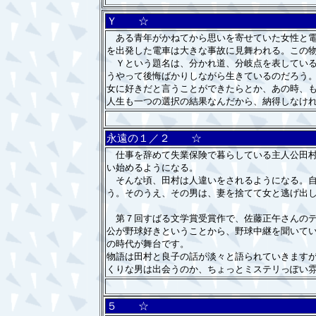
Ｙ ☆
ある青年がかねてから思いを寄せていた女性と電
を出発した電車は大きな事故に見舞われる。この
Ｙという題名は、分かれ道、分岐点を表している
うやって後悔ばかりしながら生きているのだろう
女に好きだと言うことができたらとか、あの時、
人生も一つの選択の結果なんだから、納得しなけ
永遠の１／２ ☆
仕事を辞めて失業保険で暮らしている主人公田村
い始めるようになる。
そんな頃、田村は人違いをされるようになる。自
う。そのうえ、その男は、妻を捨てて女と逃げ出
第７回すばる文学賞受賞作で、佐藤正午さんのデ
公が野球好きということから、野球中継を聞いて
の時代が舞台です。
物語は田村と良子の話が淡々と語られていきます
くりな男は出会うのか、ちょっとミステリっぽい
５ ☆