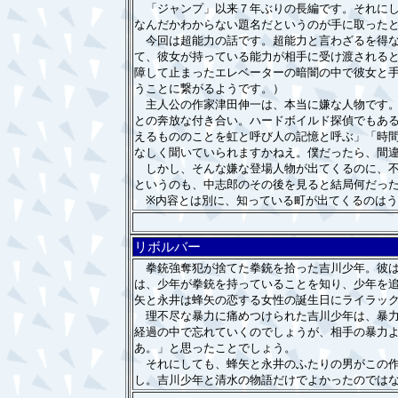
「ジャンプ」以来７年ぶりの長編です。それにして
なんだかわからない題名だというのが手に取った
今回は超能力の話です。超能力と言わざるを得な
て、彼女が持っている能力が相手に受け渡される
障して止まったエレベーターの暗闇の中で彼女と
うことに繋がるようです。）
主人公の作家津田伸一は、本当に嫌な人物です。
との奔放な付き合い。ハードボイルド探偵でもあ
えるもののことを虹と呼び人の記憶と呼ぶ」「時
なしく聞いていられますかねえ。僕だったら、間
しかし、そんな嫌な登場人物が出てくるのに、不
というのも、中志郎のその後を見ると結局何だっ
※内容とは別に、知っている町が出てくるのは
リボルバー
拳銃強奪犯が捨てた拳銃を拾った吉川少年。彼は
は、少年が拳銃を持っていることを知り、少年を
矢と永井は蜂矢の恋する女性の誕生日にライラッ
理不尽な暴力に痛めつけられた吉川少年は、暴力
経過の中で忘れていくのでしょうが、相手の暴力
あ。」と思ったことでしょう。
それにしても、蜂矢と永井のふたりの男がこの作
し。吉川少年と清水の物語だけでよかったのでは