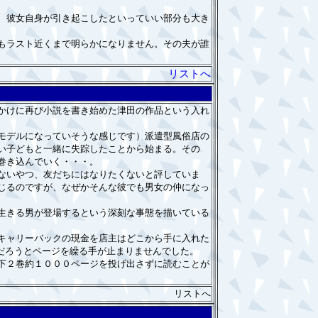
、彼女自身が引き起こしたといっていい部分も大き
もラスト近くまで明らかになりません。その夫が誰
リストへ
かけに再び小説を書き始めた津田の作品という入れ
モデルになっていそうな感じです）派遣型風俗店の
い子どもと一緒に失踪したことから始まる。その
巻き込んでいく・・・。
ないやつ、友だちにはなりたくないと評していま
じるのですが、なぜかそんな彼でも男女の仲になっ
生きる男が登場するという深刻な事態を描いている
キャリーバックの現金を店主はどこから手に入れた
のだろうとページを繰る手が止まりませんでした。
下２巻約１０００ページを投げ出さずに読むことが
リストへ