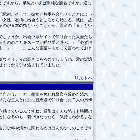
うですから、単純といえば単純な題名ですが、逆に
記憶術。そして、彼女と片手を合わせることによっ
つ女性、石橋に出会うところから始まる。彼は、故
るのが５本の指ということから、題名の「５」とい
でしょうか。出会い系サイトで知り合った人妻たち
るもののことをスープと呼び愛と呼ぶ。」「必ず消
も。」・・・。こんな言葉を向かって言われておと
ダヴィリティの高さにあるのでしょうね。愛の記憶
はすっかり引き込まれていました。
リストへ
と向かう。一方、拳銃を奪われ警官を辞めた清水
そんな三人とは別に競馬場で知り合った二人の男蜂
を感じているんですね。通常はそんな怒りも時間の
とになるのも、若い頃だったら「気持ちわかるよな
吉川少年や清水に関わるのはほんの少しのことです