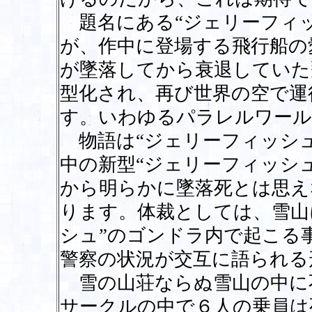
題名にある“ジェリーフィッ
が、作中に登場する飛行船の
が墜落してから衰退していた
型化され、再び世界の空で運
す。いわゆるパラレルワール
物語は“ジェリーフィッシュ
中の新型“ジェリーフィッシ
から明らかに墜落死とは思え
ります。体裁としては、雪山
シュ”のゴンドラ内で起こる
警察の状況が交互に語られる
雪の山荘ならぬ雪山の中に
サークルの中で６人の乗員は