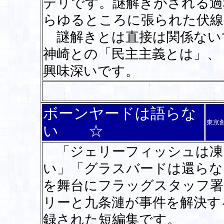
テリです。謎解きがされる過
らゆるところに張られた伏線
謎解きとは直接は関係ない
神崎との「民主主義とは」、
興味深いです。
ボーンヤードは語らな
東京
い ☆
「ジェリーフィッシュは凍
い」「グラスバードは還らな
を舞台にフラッグスタッフ署
リーと九条漣が事件を解決す
録された短編集です。