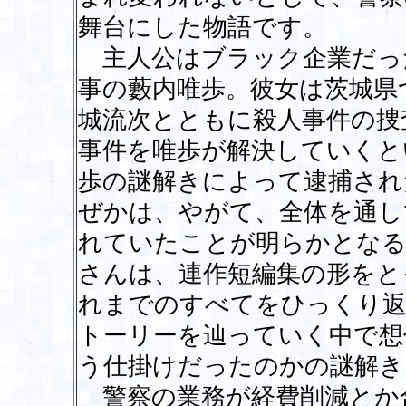
舞台にした物語です。
主人公はブラック企業だっ
事の藪内唯歩。彼女は茨城県
城流次とともに殺人事件の捜
事件を唯歩が解決していくと
歩の謎解きによって逮捕され
ぜかは、やがて、全体を通し
れていたことが明らかとなる
さんは、連作短編集の形をと
れまでのすべてをひっくり返
トーリーを辿っていく中で想
う仕掛けだったのかの謎解き
警察の業務が経費削減とか