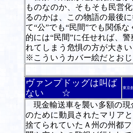
ものなのか、そもそも民営化
るのかは、この物語の最後に
て“公”でも“民間”でも関係
的には“民間”に任せれば、
れてしまう危惧の方が大きい
※こういうカバー絵だとお
ヴァンプドッグは叫ば
東京
ない ☆
現金輸送車を襲い多額の現
のために動員されたマリアと
捨てられていたＡ州の州都フ