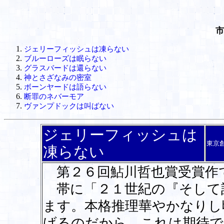
市
ジェリーフィッシュは凍らない
ブルーローズは眠らない
グラスバードは還らない
神とさざなみの密室
ボーンヤードは語らない
断罪のネバーモア
ヴァンプドックは叫ばない
ジェリーフィッシュは
東京
凍らない
第２６回鮎川哲也賞受賞作
帯に「２１世紀の『そして
ます。本格推理華やかなりし
げるのだから、これは期待で