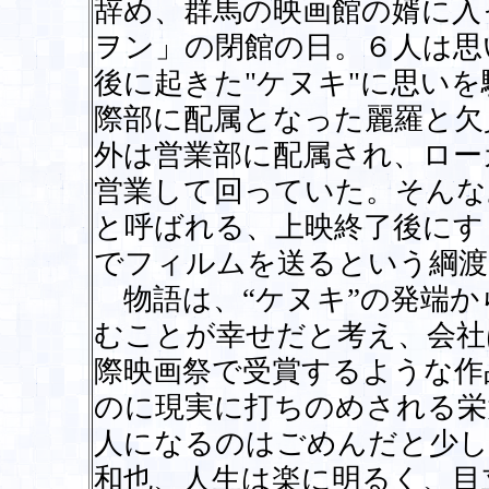
辞め、群馬の映画館の婿に入
ヲン」の閉館の日。６人は思
後に起きた"ケヌキ"に思い
際部に配属となった麗羅と欠
外は営業部に配属され、ロー
営業して回っていた。そんな
と呼ばれる、上映終了後にす
でフィルムを送るという綱渡
物語は、“ケヌキ”の発端か
むことが幸せだと考え、会社
際映画祭で受賞するような作
のに現実に打ちのめされる栄
人になるのはごめんだと少し
和也、人生は楽に明るく、目