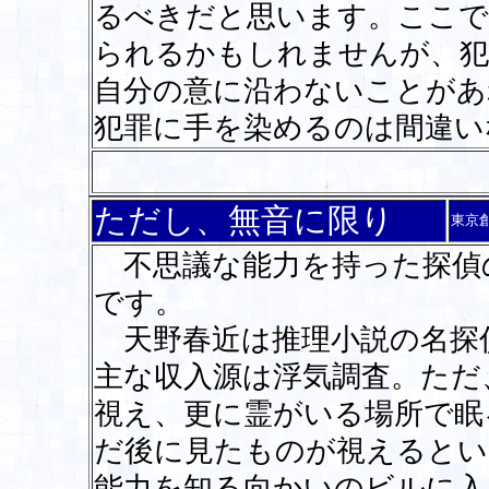
るべきだと思います。ここで
られるかもしれませんが、犯
自分の意に沿わないことがあ
犯罪に手を染めるのは間違い
ただし、無音に限り
東京
不思議な能力を持った探偵
です。
天野春近は推理小説の名探
主な収入源は浮気調査。ただ
視え、更に霊がいる場所で眠
だ後に見たものが視えるとい
能力を知る向かいのビルに入