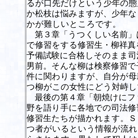
るが口先だけという少年の態
か松枝は悩みますが、少年な
かが難しいところです。
第３章「うつくしい名前」
で修習をする修習生・柳祥真
予備試験に合格しそのまま司
男前。そんな柳は検察修習で
件に関わりますが、自分が母
つ柳がこの女性にどう対峙し
最後の第４章「朝焼けにフ
野を語り手に各地での司法修
修習生たちが描かれます。Ｓ
つ者がいるという情報が流れ