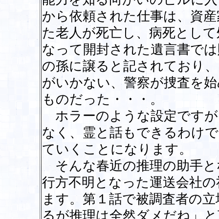
から依頼された仕事は、資産
た老人が死亡し、病死として
なって開封された遺言書では
の孫に譲ると記されており、
がいかない、警察が捜査を始
ものだった・・・。
ホラーのような設定ですが
なく、霊と話もできるわけで
ていくことになります。
そんな春近の推理の助手と
行方不明となった運送会社の
ます。第１話で被調査者の立
るが推理は全然ダメだね」と