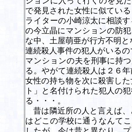
ションに入って行くのを見た
で発見された女性に似ている
ライターの小崎涼太に相談す
の今立晶にマンションの防犯
な中、土屋萌亜が行方不明と
連続殺人事件の犯人がいるの
マンションの夫を刑事に持つ
る。やがて連続殺人は２６年
女性の持ち物を次に殺害した
ト」と名付けられた犯人の犯
る・・・。
昔は隣近所の人と言えば、
はどこの学校に通うなんてこ
したが、今は昔と異なり、プ