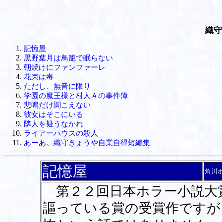
織守
記憶屋
黒野葉月は鳥籠で眠らない
朝焼けにファンファーレ
花束は毒
ただし、無音に限り
学園の魔王様と村人Ａの事件簿
悲鳴だけ聞こえない
彼女はそこにいる
隣人を疑うなかれ
ライアーハウスの殺人
あーあ。織守きょうや自業自得短編集
記憶屋
角川
第２２回日本ホラー小説大
謳っている賞の受賞作ですが