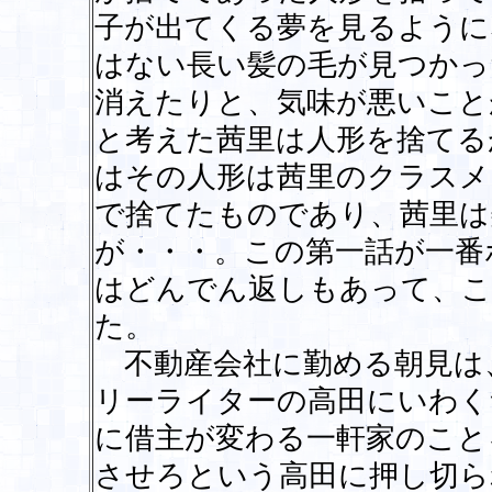
子が出てくる夢を見るように
はない長い髪の毛が見つかっ
消えたりと、気味が悪いこと
と考えた茜里は人形を捨てる
はその人形は茜里のクラスメ
で捨てたものであり、茜里は
が・・・。この第一話が一番
はどんでん返しもあって、こ
た。
不動産会社に勤める朝見は
リーライターの高田にいわく
に借主が変わる一軒家のこと
させろという高田に押し切ら