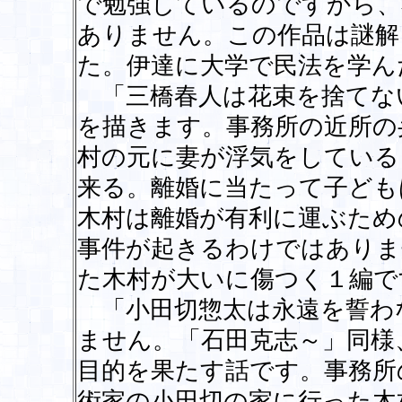
で勉強しているのですから、
ありません。この作品は謎解
た。伊達に大学で民法を学ん
「三橋春人は花束を捨てな
を描きます。事務所の近所の
村の元に妻が浮気をしている
来る。離婚に当たって子ども
木村は離婚が有利に運ぶため
事件が起きるわけではありま
た木村が大いに傷つく１編で
「小田切惣太は永遠を誓わ
ません。「石田克志～」同様
目的を果たす話です。事務所
術家の小田切の家に行った木