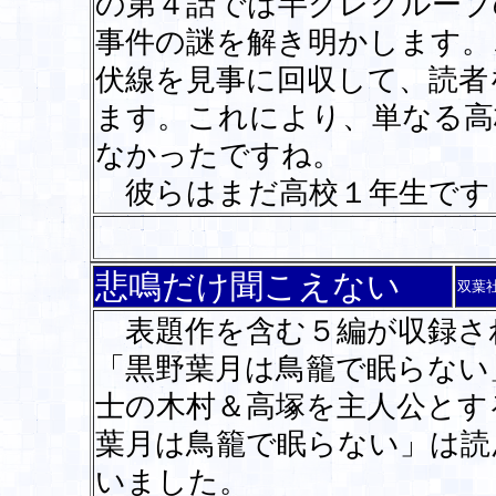
の第４話では半グレグループ
事件の謎を解き明かします。
伏線を見事に回収して、読者
ます。これにより、単なる高
なかったですね。
彼らはまだ高校１年生です
悲鳴だけ聞こえない
双葉
表題作を含む５編が収録さ
「黒野葉月は鳥籠で眠らない
士の木村＆高塚を主人公とす
葉月は鳥籠で眠らない」は読
いました。