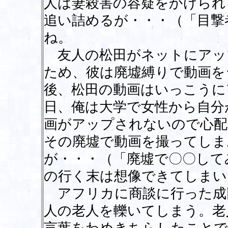
人は妻殺害の容疑をかけられ
追い詰めるが・・・（「目撃
ね。
友人の松田がネットにアッ
ため、彼は廃墟縛りで動画を
後、松田の動画はいっこうに
日、俺は大学で女性から自分
画がアップされないので心配
その廃墟で動画を撮ってしま
が・・・（「廃墟で〇〇して
の行く末は想像できてしまい
アフリカに商談に行った成
人の老人を轢いてしまう。老