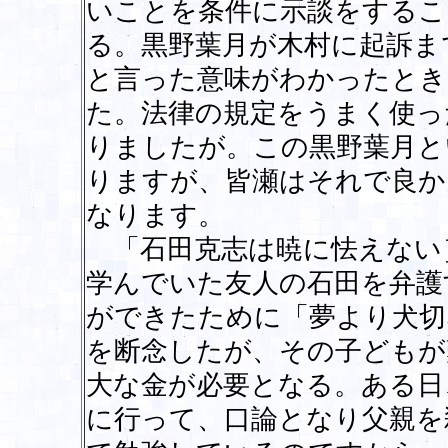
いことを条件に示談をするこ
る。黒野葉月が木村に起訴ま
と言った意味がわかったとき
た。法律の規定をうまく使っ
りましたが。この黒野葉月と
りますが、皆瀬はそれで良か
なります。
「石田克志は暁に怯えない
学んでいた友人の石田を弁護
ができたために「夢より犬切
を断念したが、その子どもが
大な金が必要となる。ある日
に行って、口論となり父親を