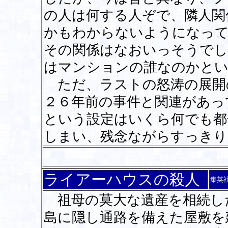
の人は何する人ぞで、隣人関
かもわからないようになっ
その関係はなおいっそうでし
はマンションの誰なのかとい
ただ、ラストの怒涛の展開
２６年前の事件と関連があっ
という設定はいくら何でも都
しまい、残念ながらすっき
ライアーハウスの殺人
集英
祖母の莫大な遺産を相続し
島に隠し通路を備えた屋敷を