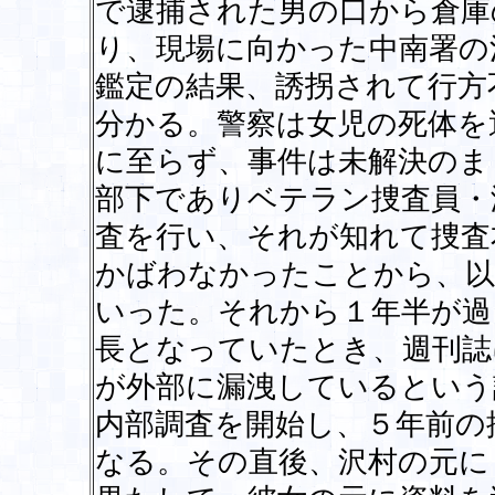
で逮捕された男の口から倉庫
り、現場に向かった中南署の
鑑定の結果、誘拐されて行方
分かる。警察は女児の死体を
に至らず、事件は未解決のま
部下でありベテラン捜査員・
査を行い、それが知れて捜査
かばわなかったことから、以
いった。それから１年半が過
長となっていたとき、週刊誌
が外部に漏洩しているという
内部調査を開始し、５年前の
なる。その直後、沢村の元に