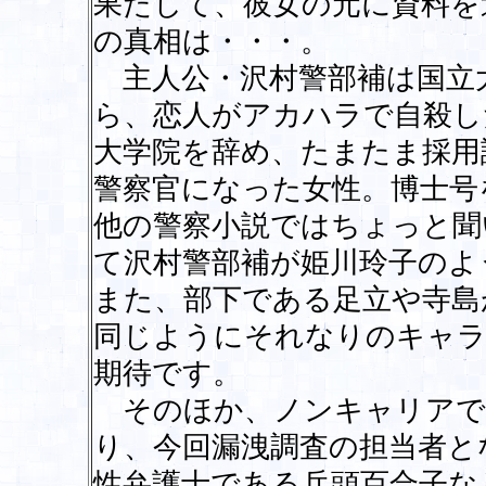
果たして、彼女の元に資料を
の真相は・・・。
主人公・沢村警部補は国立
ら、恋人がアカハラで自殺し
大学院を辞め、たまたま採用
警察官になった女性。博士号
他の警察小説ではちょっと聞
て沢村警部補が姫川玲子のよ
また、部下である足立や寺島
同じようにそれなりのキャラ
期待です。
そのほか、ノンキャリアで
り、今回漏洩調査の担当者と
性弁護士である兵頭百合子な