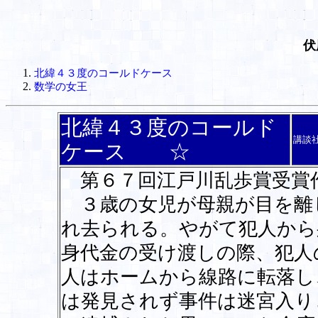
伏
北緯４３度のコールドケース
数学の女王
北緯４３度のコールド
講談
ケース ☆
第６７回江戸川乱歩賞受賞
３歳の女児が母親が目を離
れ去られる。やがて犯人から
身代金の受け渡しの際、犯人
人はホームから線路に転落し
は発見されず事件は迷宮入り