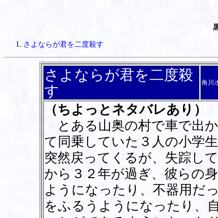
さよならが君を二度殺す
さよならが君を二度殺
角川
す
（ちよっとネタバレあり）
とある山奥の村で車で出か
て同乗していた３人の小学生
突然戻ってくるが、失踪し
から３２年が過ぎ、彼らの
ようになったり、不器用だ
をふるうようになったり、