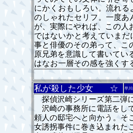
にかくおもしろい。流れる
のしゃれたセリフ。一度あ
が、実際にやれば、この人
ではないかと考えていまだ
事と俳優のその弟って、こ
原兄弟を意識して書いてい
はなお一層その感を強くす
私が殺した少女 ☆
早川
探偵沢崎シリーズ第二弾に
沢崎の事務所に電話をして
頼人の邸宅へと向かう。そ
女誘拐事件に巻き込まれた