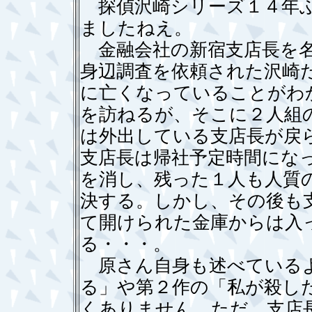
探偵沢崎シリーズ１４年ぶ
ましたねえ。
金融会社の新宿支店長を名
身辺調査を依頼された沢崎
に亡くなっていることがわ
を訪ねるが、そこに２人組
は外出している支店長が戻
支店長は帰社予定時間にな
を消し、残った１人も人質
決する。しかし、その後も
て開けられた金庫からは入
る・・・。
原さん自身も述べているよ
る」や第２作の「私が殺し
くありません。ただ、支店