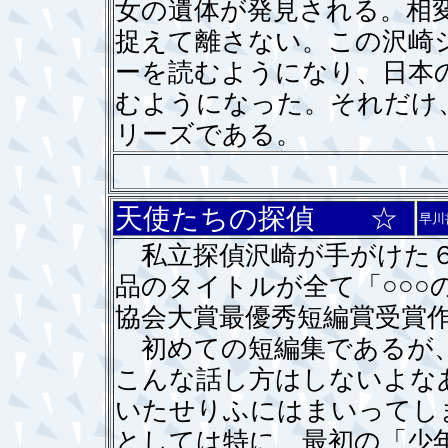
女の遺体が発見される。相
捉えて離さない。この沢崎
ーを読むようになり、日本
むようになった。それだけ
リーズである。
天使たちの探偵 ☆
早川
私立探偵沢崎が手がけた６
品のタイトルが全て「○○○
協会大賞最優秀短編賞受賞
初めての短編集であるが、
こんな話し方はしないよな
いたせりふにはまいってし
としては特に、最初の「少