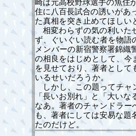
崎は元高校野球選手の魚住か
住に八百長試合の誘いがあ
た真相を突き止めてほし
相変わらずの気の利いたせ
ず、ぐいぐい読む者を物語
メンバーの新宿警察署錦織
の相良をはじめとして、今
を見せており、著者として
いるせいだろうか。
しかし、この題ってチャン
「長いお別れ」と「大いな
なあ。著者のチャンドラー
も、著者にしては安易な題
たのだけど。