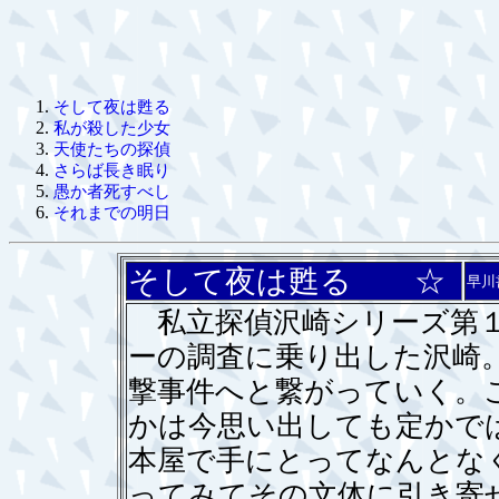
そして夜は甦る
私が殺した少女
天使たちの探偵
さらば長き眠り
愚か者死すべし
それまでの明日
そして夜は甦る ☆
早川
私立探偵沢崎シリーズ第１
ーの調査に乗り出した沢崎
撃事件へと繋がっていく。
かは今思い出しても定かで
本屋で手にとってなんとな
ってみてその文体に引き寄