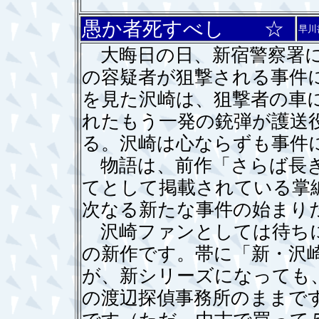
愚か者死すべし ☆
早川
大晦日の日、新宿警察署に
の容疑者が狙撃される事件
を見た沢崎は、狙撃者の車
れたもう一発の銃弾が護送
る。沢崎は心ならずも事件
物語は、前作「さらば長き
てとして掲載されている掌
次なる新たな事件の始まり
沢崎ファンとしては待ちに
の新作です。帯に「新・沢
が、新シリーズになっても
の渡辺探偵事務所のままで