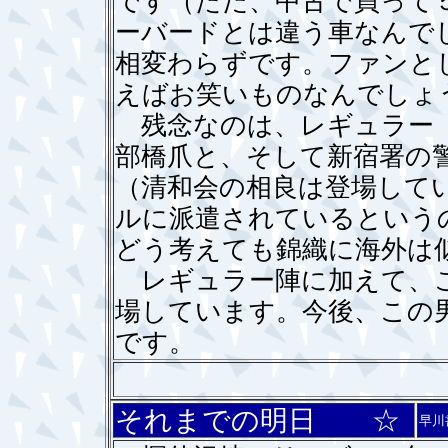
です（ただ、中古で買って
ーバードとは違う車なんで
相変わらずです。ファンと
えばお笑いものなんでしょ
残念なのは、レギュラー（
部橋爪と、そして新宿署の
（清和会の相良は登場して
ルに派遣されているという
どう考えても錦織に海外は
レギュラー陣に加えて、こ
場しています。今後、この
です。
それまでの明日 ☆
早川