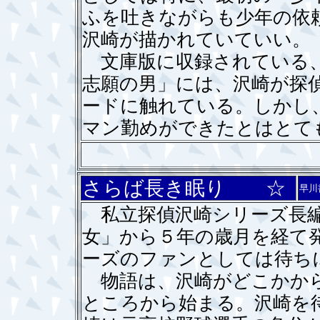
ふを吐きながらも少年の依
沢崎が描かれていていい。
文庫版に収録されている、
志願の男」には、沢崎が探
ードに触れている。しかし
マン勤めができたとはとて
さらば長き眠り ☆
早川
私立探偵沢崎シリーズ長編
女」から５年の歳月を経て
ーズのファンとしては待
物語は、沢崎がどこかから
ところから始まる。沢崎を