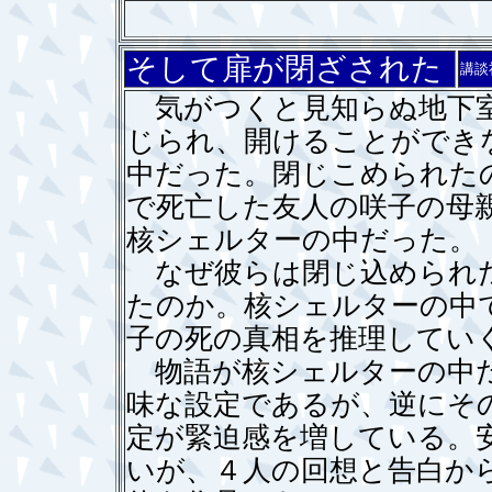
そして扉が閉ざされた
講談
気がつくと見知らぬ地下室
じられ、開けることができ
中だった。閉じこめられた
で死亡した友人の咲子の母
核シェルターの中だった。
なぜ彼らは閉じ込められた
たのか。核シェルターの中
子の死の真相を推理してい
物語が核シェルターの中だ
味な設定であるが、逆にそ
定が緊迫感を増している。
いが、４人の回想と告白か