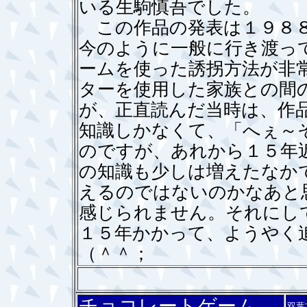
いる生駒慎吾でした。
この作品の発表は１９８８
今のように一般に行き渡っ
ームを使った誘拐方法が非
ターを使用した家族との間
が、正直読んだ当時は、作
知識しかなくて、「へぇ～
のですが、あれから１５年
の知識も少しは増えたなか
えるのではないのかなあと
感じられません。それにし
１５年かかって、ようやく
（＾＾；
チョコレートゲーム
双葉