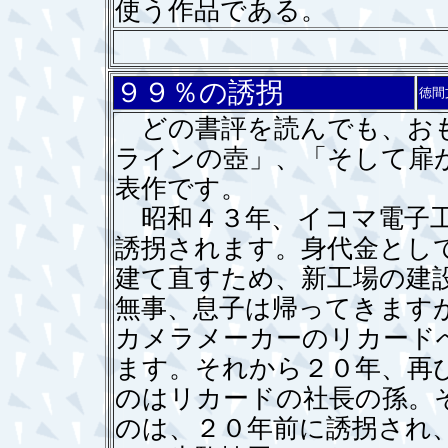
使う作品である。
９９％の誘拐
徳間
どの書評を読んでも、おも
ラインの壺」、「そして扉
表作です。
昭和４３年、イコマ電子工
誘拐されます。身代金とし
建て直すため、新工場の建
無事、息子は帰ってきます
カメラメーカーのリカード
ます。それから２０年、再
のはリカードの社長の孫。
のは、２０年前に誘拐され