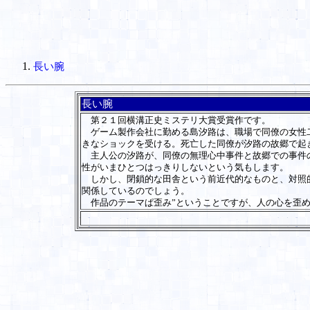
長い腕
長い腕
第２１回横溝正史ミステリ大賞受賞作です。
ゲーム製作会社に勤める島汐路は、職場で同僚の女性二
きなショックを受ける。死亡した同僚が汐路の故郷で起
主人公の汐路が、同僚の無理心中事件と故郷での事件の
性がいまひとつはっきりしないという気もします。
しかし、閉鎖的な田舎という前近代的なものと、対照的
関係しているのでしょう。
作品のテーマぱ歪み”ということですが、人の心を歪め