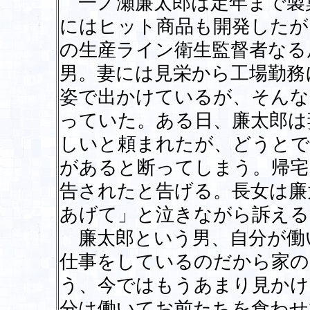
一ノ瀬廉太郎は定年まで製
にはヒット商品も開発したが
の生産ライン衛生監督者なる
男。妻には見栄から工場勤務
姿で出かけているが、そんな
っていた。ある日、廉太郎は
しいと頼まれたが、どうとで
があると断ってしまう。帰宅
告されたと告げる。長女は廉
あげて」と泣きながら訴える
廉太郎という男、自分が働
仕事をしているのだから家の
う、今ではもうあまり見かけ
分は働いてお前たちを食わせ