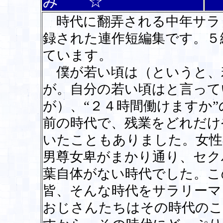
み ☆
時代に翻弄される中年サラ
録された連作短編集です。５
ています。
僕が若い頃は（というと、
が。自分の若い頃はと言って
が）、“２４時間働けますか
前の時代で、残業をどれだけ
いたこともありました。女性
男尊女卑がまかり通り、セク
葉自体がない時代でした。こ
皆、そんな時代をサラリーマ
おじさんたちはその時代のこ