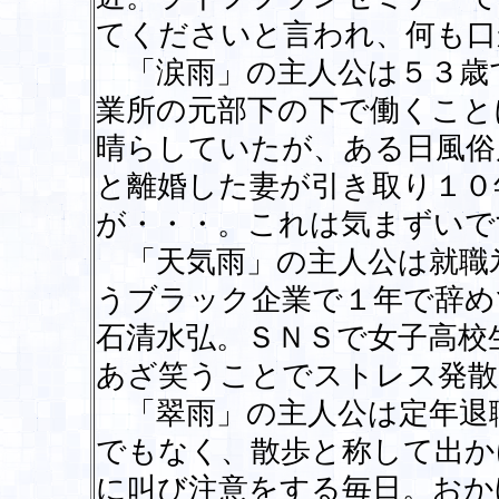
てくださいと言われ、何も口
「涙雨」の主人公は５３歳
業所の元部下の下で働くこと
晴らしていたが、ある日風俗
と離婚した妻が引き取り１０
が・・・。これは気まずいで
「天気雨」の主人公は就職
うブラック企業で１年で辞め
石清水弘。ＳＮＳで女子高校
あざ笑うことでストレス発散
「翠雨」の主人公は定年退職
でもなく、散歩と称して出か
に叫び注意をする毎日。おか