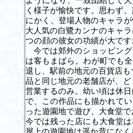
ようになり、一致団結して大
く様子が愉快です。思わず、
にかく、登場人物のキャラが
大人気の白鷺カンナのキャラ
つの顔の彼女の功績が大です
今では郊外のショッピング
は客もまばら。わが町でも全
退し、駅前の地元の百貨店も
品と同じ地元の老舗店が、ど
営業するのみ。幼い頃は休日
で、この作品にも描かれてい
った遊園地で遊び、大食堂で
今では残った店にも大食堂は
屋上の遊園地は遥か昔になく