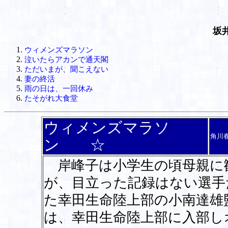
坂
ウィメンズマラソン
泣いたらアカンで通天閣
ただいまが、聞こえない
妻の終活
雨の日は、一回休み
たそがれ大食堂
ウィメンズマラソ
角川
ン ☆
岸峰子は小学生の頃母親に
が、目立った記録はない選手
た幸田生命陸上部の小南達雄
は、幸田生命陸上部に入部し