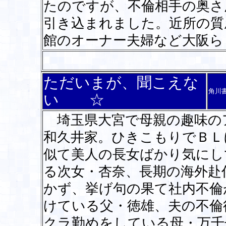
たのですが、不倫相手の奥さ
引き込まれました。近所の質
館のオーナー夫婦など大阪ら
ただいまが、聞こえな
角川
い ☆
埼玉県大宮で母親の趣味の
和久井家。ひきこもりでＢＬ
似て美人の長女ばかり気にし
る次女・杏奈、長期の海外赴
かず、挙げ句の果て社内不倫
けている父・徳雄、夫の不倫
クラ勤めをしている母・万千