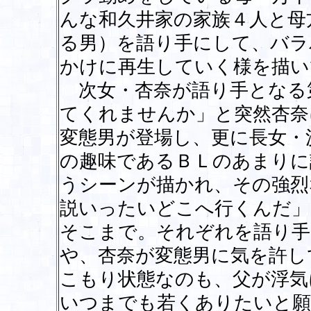
んな和久井家の家族４人と母
る男）を語り手にして、バラ
かけに再生していく様を描い
次女・杏奈が語り手となる
てくれませんか」と突然杏奈
変態男が登場し、更に長女・
の趣味であるＢＬのあまりに
うシーンが描かれ、その強烈
説いったいどこへ行くんだ」
そこまで。それぞれを語り手
や、杏奈が変態男に気を許し
こもり状態なのも、父が浮気
いつまでも若くありたいと願