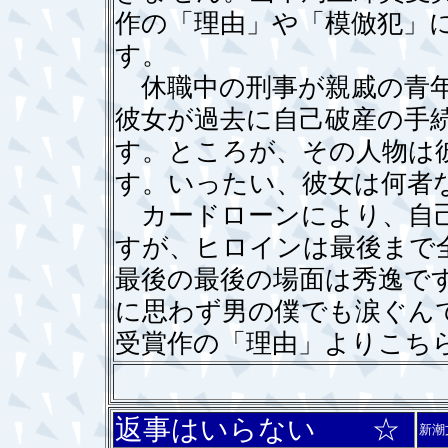
作の「理由」や「模倣犯」
す。
休職中の刑事が親戚の青年
彼女が過去に自己破産の手
す。ところが、その人物は
す。いったい、彼女は何者
カードローンにより、自己
すが、ヒロインは最後まで
最後の最後の場面は秀逸で
に思わず男の僕でも涙ぐん
受賞作の「理由」よりこち
返事はいらない ☆
新潮