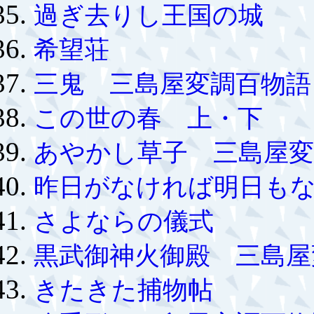
過ぎ去りし王国の城
希望荘
三鬼 三島屋変調百物語
この世の春 上・下
あやかし草子 三島屋変
昨日がなければ明日も
さよならの儀式
黒武御神火御殿 三島屋
きたきた捕物帖