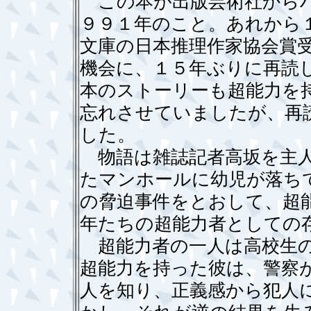
この本が出版芸術社からハ
９９１年のこと。あれから
文庫の日本推理作家協会賞
機会に、１５年ぶりに再読
本のストーリーも超能力を
忘れさせていましたが、再
した。
物語は雑誌記者高坂を主人
たマンホールに幼児が落ち
の脅迫事件をとおして、超
年たちの超能力者としての
超能力者の一人は高校生の
超能力を持った彼は、警察
人を知り、正義感から犯人