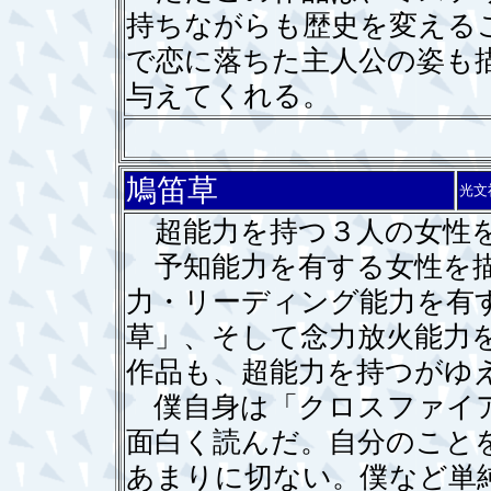
持ちながらも歴史を変える
で恋に落ちた主人公の姿も
与えてくれる。
鳩笛草
光文
超能力を持つ３人の女性を
予知能力を有する女性を描
力・リーディング能力を有
草」、そして念力放火能力
作品も、超能力を持つがゆ
僕自身は「クロスファイア
面白く読んだ。自分のこと
あまりに切ない。僕など単