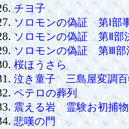
チヨ子
ソロモンの偽証 第Ⅰ部
ソロモンの偽証 第Ⅱ部
ソロモンの偽証 第Ⅲ部
桜ほうさら
泣き童子 三島屋変調百
ペテロの葬列
震える岩 霊験お初捕物
悲嘆の門