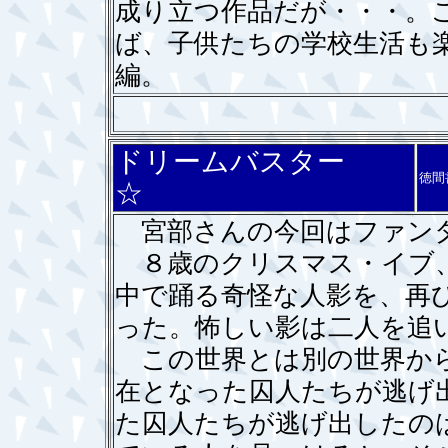
成り立つ作品だが・・・。
ば、子供たちの学校生活も
編。
ドリームバスター
徳間
☆
宮部さんの今回はファン
８歳のクリスマス・イブ、
中で踊る奇怪な人影を、再
った。怖しい影は二人を追
この世界とは別の世界から
在となった囚人たちが逃げ
た囚人たちが逃げ出したの