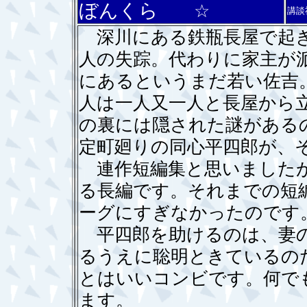
ぼんくら
☆
講談
深川にある鉄瓶長屋で起き
人の失踪。代わりに家主が
にあるというまだ若い佐吉
人は一人又一人と長屋から
の裏には隠された謎がある
定町廻りの同心平四郎が、
連作短編集と思いましたが
る長編です。それまでの短
ーグにすぎなかったのです
平四郎を助けるのは、妻の
るうえに聡明ときているの
とはいいコンビです。何で
ます。