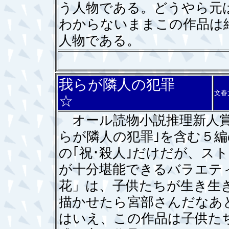
う人物である。どうやら元
わからないままこの作品は
人物である。
我らが隣人の犯罪
文春
☆
オール読物小説推理新人賞
らが隣人の犯罪｣を含む５
の｢祝･殺人｣だけだが、ス
が十分堪能できるバラエテ
花」は、子供たちが生き生
描かせたら宮部さんだなあ
はいえ、この作品は子供た