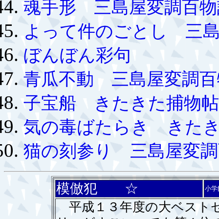
魂手形 三島屋変調百物
よって件のごとし 三島
ぼんぼん彩句
青瓜不動 三島屋変調百
子宝船 きたきた捕物帖
気の毒ばたらき きた
猫の刻参り 三島屋変調
模倣犯 ☆
小学
平成１３年度の大ベストセ