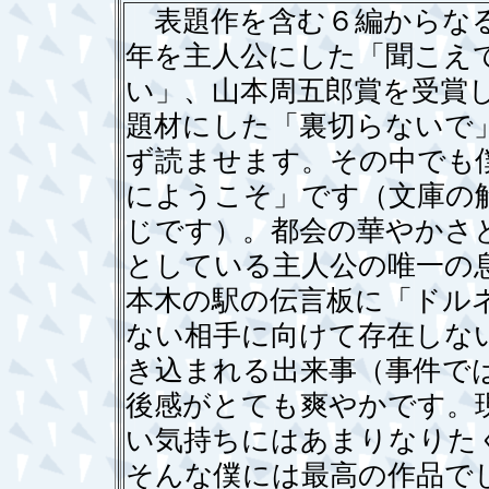
表題作を含む６編からなる
年を主人公にした「聞こえ
い」、山本周五郎賞を受賞
題材にした「裏切らないで
ず読ませます。その中でも
にようこそ」です（文庫の
じです）。都会の華やかさ
としている主人公の唯一の
本木の駅の伝言板に「ドル
ない相手に向けて存在しな
き込まれる出来事（事件で
後感がとても爽やかです。
い気持ちにはあまりなりた
そんな僕には最高の作品で