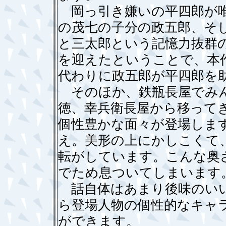
岡っ引き嫌いの平四郎が唯
の茂七の子分の政五郎、そ
と三太郎という記憶力抜群
を迎えたということで、本
代わりに政五郎が平四郎を
そのほか、鉄瓶長屋でみん
徳、幸兵衛長屋から移って
個性豊かな面々が登場しま
え。美形の上にかしこくて
転がしています。こんな奥
でため息ついてしまいます
話自体はあまり後味のいい
ら登場人物の個性的なキャ
ができます。