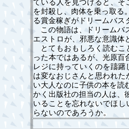
ている人を見つけると、そ
を封殺し、肉体を乗っ取る
る賞金稼ぎがドリームバス
この物語は、ドリームバス
エストロが、邪悪な意識体
とてもおもしろく読むこと
った本ではあるが、光原百合
レジに持っていくのを躊躇
は変なおじさんと思われた
い大人なのに子供の本を読
かく出版社の担当の人は、
いることを忘れないでほし
らないのであろうか。