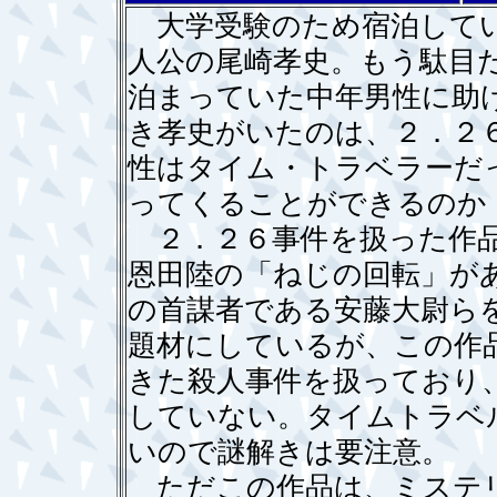
大学受験のため宿泊してい
人公の尾崎孝史。もう駄目
泊まっていた中年男性に助
き孝史がいたのは、２．２
性はタイム・トラベラーだ
ってくることができるのか
２．２６事件を扱った作品
恩田陸の「ねじの回転」が
の首謀者である安藤大尉ら
題材にしているが、この作
きた殺人事件を扱っており
していない。タイムトラベ
いので謎解きは要注意。
ただこの作品は、ミステリ