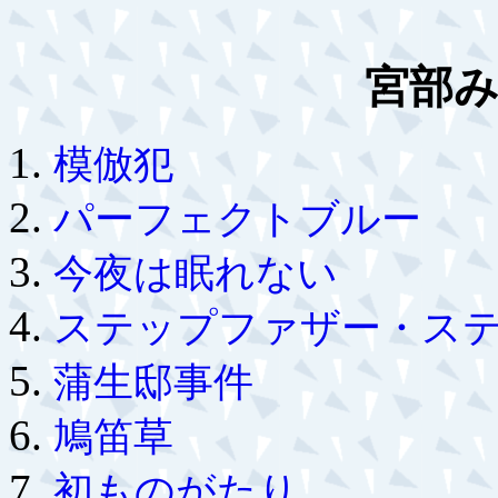
宮部
模倣犯
パーフェクトブルー
今夜は眠れない
ステップファザー・ス
蒲生邸事件
鳩笛草
初ものがたり