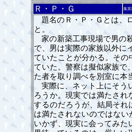
Ｒ・Ｐ・Ｇ
集英
題名のＲ・Ｐ・Ｇとは、ロ
と。
家の新築工事現場で男の殺
で、男は実際の家族以外に
ていたことが分かる。その
ていた。警察は擬似家族で
た者を取り調べを別室に本
実際に、ネット上にそうい
ろうか。現実では満たされ
するのだろうが、結局それ
は満たされないのではない
いかず、現実に会ってみた