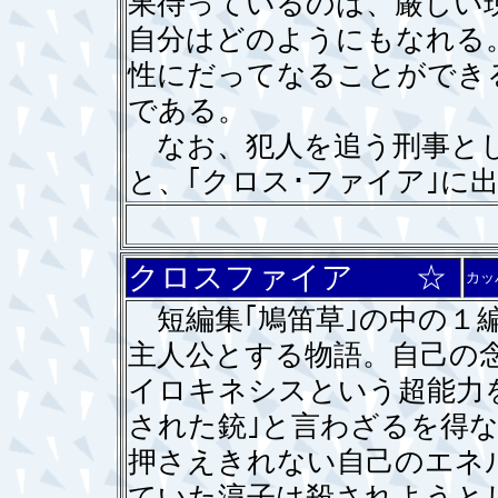
果待っているのは、厳しい
自分はどのようにもなれる
性にだってなることができ
である。
なお、犯人を追う刑事とし
と、｢クロス･ファイア｣に
クロスファイア ☆
カッ
短編集｢鳩笛草｣の中の１
主人公とする物語。自己の
イロキネシスという超能力
された銃｣と言わざるを得
押さえきれない自己のエネ
ていた淳子は殺されようと