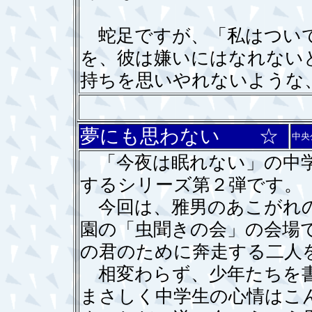
蛇足ですが、「私はついて
を、彼は嫌いにはなれない
持ちを思いやれないような
夢にも思わない ☆
中央
「今夜は眠れない」の中学
するシリーズ第２弾です。
今回は、雅男のあこがれの
園の「虫聞きの会」の会場
の君のために奔走する二人
相変わらず、少年たちを書
まさしく中学生の心情はこ