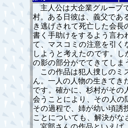
主人公は大企業グループで
村。ある日彼は、義父であ
き逃げされて死亡した会長
書く手助けをするよう言わ
て、マスコミの注意を引く
しようと考えたのです。し
の影の部分がでてきてしま
この作品は犯人捜しのミス
ん。一人の人物の生きてき
です。確かに、杉村がその
会うことにより、その人の
その過程で、姉が幼い頃誘
ことについても、解決がな
宮部さんの作品といえば、