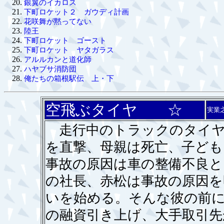
銀翼のイカロス
下町ロケット２ ガウディ計画
花咲舞が黙ってない
陸王
下町ロケット ゴースト
下町ロケット ヤタガラス
アルルカンと道化師
ハヤブサ消防団
俺たちの箱根駅伝 上・下
空飛ぶタイヤ ☆
実業
走行中のトラックのタイヤ
を直撃、母親は死亡、子ども
事故の原因は車の整備不良と
の社長、赤松は事故の原因を
いを始める。そんな彼の前に
の融資引き上げ、大手取引先