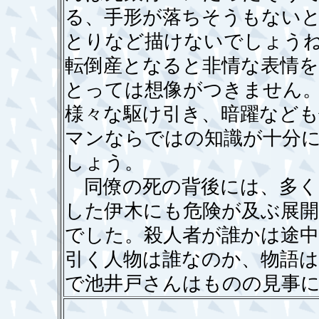
る、手形が落ちそうもない
とりなど描けないでしょう
転倒産となると非情な表情
とっては想像がつきません
様々な駆け引き、暗躍など
マンならではの知識が十分
しょう。
同僚の死の背後には、多く
した伊木にも危険が及ぶ展
でした。殺人者が誰かは途
引く人物は誰なのか、物語は
で池井戸さんはものの見事