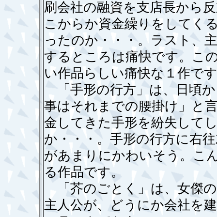
刷会社の融資を支店長から反
こからか資金繰りをしてく
ったのか・・・。ラスト、
するところは痛快です。こ
い作品らしい痛快な１作です
「手形の行方」は、日頃か
事はそれまでの腰掛け」と
金してきた手形を紛失して
か・・・。手形の行方に右往
があまりにかわいそう。こ
る作品です。
「芥のごとく」は、女傑の
主人公が、どうにか会社を