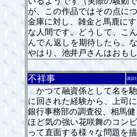
いるようです（実際の騒動
が、この作品ではその点に
金庫に対し、雑金と馬鹿にす
な人間です。どうして、こ
んでん返しを期待したら、
やはり、池井戸さんはおも
不祥事
講談
かつて融資係として名を馳
に回された経験から、上司
銀行事務部の調査役、相馬健
ほど気の強い花咲舞のコンビ
って直面する様々な問題を描