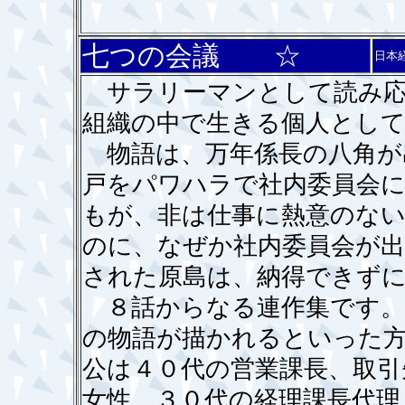
七つの会議 ☆
日本
サラリーマンとして読み応
組織の中で生きる個人とし
物語は、万年係長の八角が
戸をパワハラで社内委員会
もが、非は仕事に熱意のな
のに、なぜか社内委員会が出
された原島は、納得できずに
８話からなる連作集です。
の物語が描かれるといった
公は４０代の営業課長、取引
女性、３０代の経理課長代理