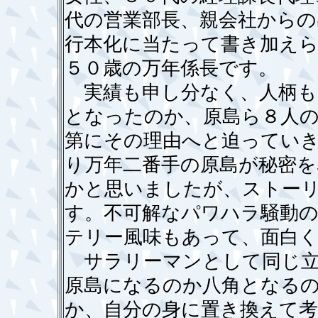
代の営業部長、親会社からの
行本化に当たって書き加え
５０歳の万年係長です。
実績も申し分なく、人柄も
となったのか、原島ら８人
第にその理由へと迫ってい
り万年二番手の原島が秘密を
かと思いましたが、ストー
す。不可解なパワハラ騒動
テリー風味もあって、面白
サラリーマンとして同じ立
原島になるのか八角となる
か、自分の身に置き換えて