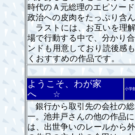
時代のＡ元総理のエピソー
政治への皮肉をたっぷり含
ラストには、お互いを理解
場で行動する中で、分かり
ンドも用意しており読後感
くおすすめの作品です。
ようこそ、わが家
小学
へ
☆
銀行から取引先の会社の総
一。池井戸さんの他の作品
は、出世争いのレールから外