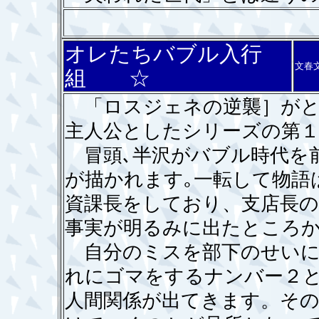
オレたちバブル入行
文春
組 ☆
「ロスジェネの逆襲］がと
主人公としたシリーズの第
冒頭､半沢がバブル時代を
が描かれます｡一転して物語
資課長をしており、支店長の
事実が明るみに出たところ
自分のミスを部下のせいに
れにゴマをするナンバー２
人間関係が出てきます。そ