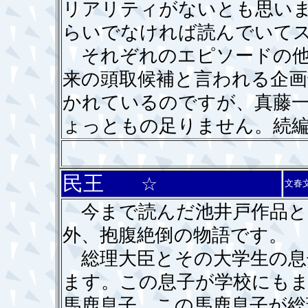
リアリティがないとも思い
らいでなければ読んでいて
それぞれのエピソードの他
来の頭取候補と言われる企画
かれているのですが、真藤
ょっともの足りません。続
民王
☆
文春
今まで読んだ池井戸作品と
外、抱腹絶倒の物語です。
総理大臣とその大学生の息
ます。この息子が学校にも
馬鹿息子。この馬鹿息子が総