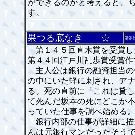
ができるのかと考えると、
す。
果つる底なき ☆
講談
第１４５回直木賞を受賞し
第４４回江戸川乱歩賞受賞作
主人公は銀行の融資担当の
の中にいた蜂に刺され、ア
る。死の直前に「これは貸
て死んだ坂本の死にどこか
っていた仕事を調べ始める
銀行内部の仕事が詳細に描
んは元銀行マンだったそう