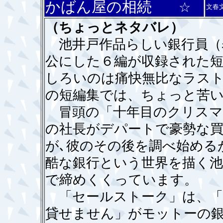
かばん屋の相続
☆
文春
（ちょっとネタバレ）
池井戸作品らしい銀行員（
公にした６編が収録された
しろいのは痛快無比なラス
の短編集では、ちょっと苦
冒頭の「十年目のクリスマ
の社長がデパートで豪勢な
が､彼のその後を調べ始める
酷な銀行という世界を描く
で締めくくっています。
「セールストーク」は、「
貸せません」がモットーの銀