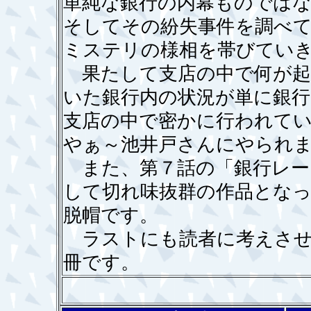
単純な銀行の内幕ものではな
そしてその紛失事件を調べ
ミステリの様相を帯びてい
果たして支店の中で何が起
いた銀行内の状況が単に銀
支店の中で密かに行われて
やぁ～池井戸さんにやられ
また、第７話の「銀行レー
して切れ味抜群の作品とな
脱帽です。
ラストにも読者に考えさせ
冊です。