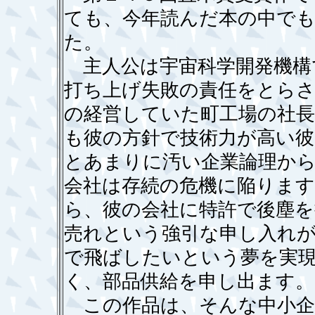
ても、今年読んだ本の中で
た。
主人公は宇宙科学開発機構
打ち上げ失敗の責任をとらさ
の経営していた町工場の社
も彼の方針で技術力が高い彼
とあまりに汚い企業論理か
会社は存続の危機に陥りま
ら、彼の会社に特許で後塵を
売れという強引な申し入れ
で飛ばしたいという夢を実
く、部品供給を申し出ます。
この作品は、そんな中小企