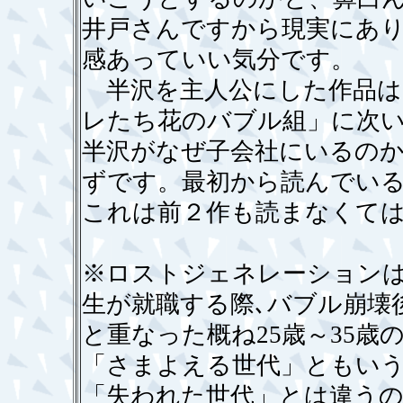
井戸さんですから現実にあ
感あっていい気分です。
半沢を主人公にした作品は
レたち花のバブル組」に次
半沢がなぜ子会社にいるの
ずです。最初から読んでい
これは前２作も読まなくて
※ロストジェネレーションは
生が就職する際､バブル崩壊後の
と重なった概ね25歳～35歳
「さまよえる世代」ともい
「失われた世代」とは違う