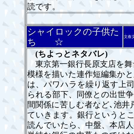
読です。
シャイロックの子供た
文春
ち ☆
(ちよっとネタバレ)
東京第一銀行長原支店を舞
模様を描いた連作短編集かと
は、パワハラを繰り返す上
られる部下、同僚との出世争
間関係に苦しむ者など､池井
ていきます。銀行というと
読んでいたら、中盤、本店人