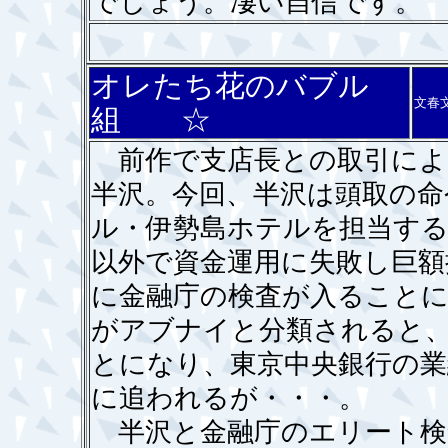
でしょう。凄い自信です。
オレたち花のバブル
文春
組 ☆
前作で支店長との取引によ
半沢。今回、半沢は頭取の命
ル・伊勢島ホテルを担当す
以外で資金運用に失敗し巨額
に金融庁の検査が入ること
がアブナイと分類されると
とになり、東京中央銀行の業
に追われるが・・・。
半沢と金融庁のエリート検