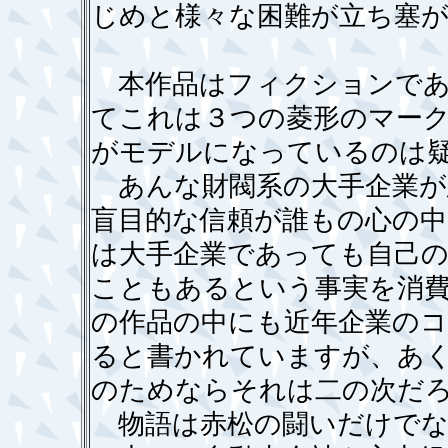
じめと様々な困難が立ち塞
本作品はフィクションであ
てこれは３つの菱形のマー
がモデルになっているのは
あんな財閥系の大手企業が
盲目的な信頼が誰もの心の
は大手企業であっても自己
こともあるという事実を消
の作品の中にも近年企業の
ると書かれていますが、あ
のためならそれは二の次だ
物語は赤松の闘いだけでな