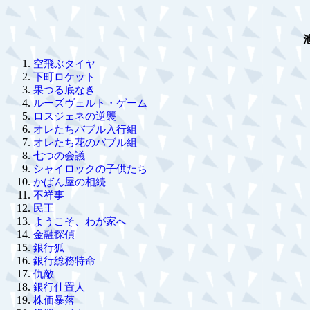
空飛ぶタイヤ
下町ロケット
果つる底なき
ルーズヴェルト・ゲーム
ロスジェネの逆襲
オレたちバブル入行組
オレたち花のバブル組
七つの会議
シャイロックの子供たち
かばん屋の相続
不祥事
民王
ようこそ、わが家へ
金融探偵
銀行狐
銀行総務特命
仇敵
銀行仕置人
株価暴落