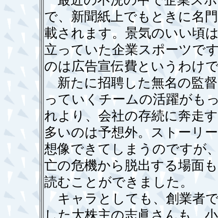
最近の不況の中で企業スポ
で、新聞紙上でもときに名
載されます。景気のいい頃は
立っていた企業スポーツで
のは広告宣伝費というわけ
新たに招聘した無名の監督
っていくチームの活躍がも
れより、会社の存続に奔走
多いのは予想外。ストーリー
想像できてしまうのですが
亡の危機から脱出する場面
読むことができました。
キャラとしても、創業者で
した大株主の志眞さんも、