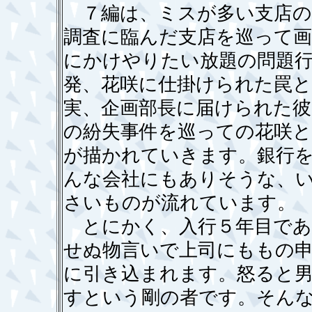
７編は、ミスが多い支店の
調査に臨んだ支店を巡って画
にかけやりたい放題の問題行
発、花咲に仕掛けられた罠と
実、企画部長に届けられた彼
の紛失事件を巡っての花咲と
が描かれていきます。銀行
んな会社にもありそうな、
さいものが流れています。
とにかく、入行５年目であ
せぬ物言いで上司にももの
に引き込まれます。怒ると
すという剛の者です。そん