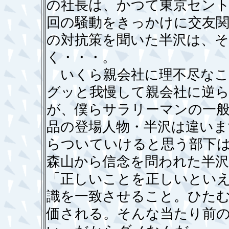
の社長は、かつて東京セン
回の騒動をきっかけに交友
の対抗策を聞いた半沢は、
く・・・。
いくら親会社に理不尽なこ
グッと我慢して親会社に逆
が、僕らサラリーマンの一
品の登場人物・半沢は違いま
らついていけると思う部下
森山から信念を問われた半
「正しいことを正しいとい
識を一致させること。ひた
価される。そんな当たり前