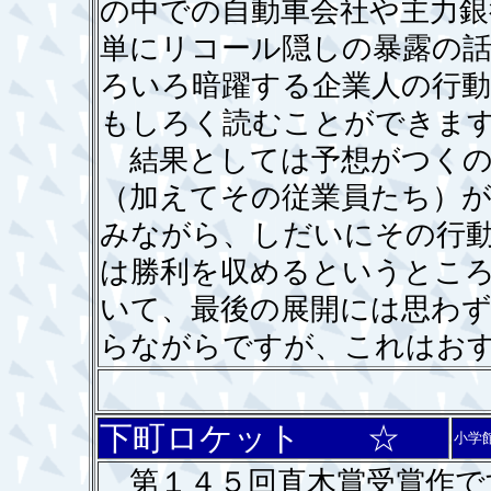
の中での自動車会社や主力銀
単にリコール隠しの暴露の
ろいろ暗躍する企業人の行
もしろく読むことができま
結果としては予想がつくの
（加えてその従業員たち）が
みながら、しだいにその行
は勝利を収めるというとこ
いて、最後の展開には思わ
らながらですが、これはお
下町ロケット ☆
小学
第１４５回直木賞受賞作で