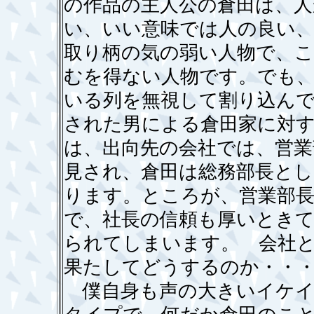
の作品の主人公の倉田は、
い、いい意味では人の良い
取り柄の気の弱い人物で、
むを得ない人物です。でも
いる列を無視して割り込ん
された男による倉田家に対
は、出向先の会社では、営業
見され、倉田は総務部長と
ります。ところが、営業部
で、社長の信頼も厚いとき
られてしまいます。 会社
果たしてどうするのか・・
僕自身も声の大きいイケイ