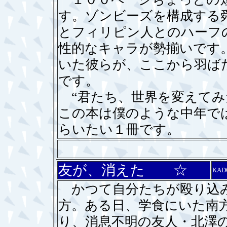
す。ゾンビーズを構成する
とフィリピン人とのハーフ
性的なキャラが勢揃いです
いた彼らが、ここから羽ば
です。
“君たち、世界を変えてみ
この本は僕のような中年で
らいたい１冊です。
友が、消えた ☆
KAD
かつて自分たちが殴り込み
方。ある日、学食にいた南
り、消息不明の友人・北澤