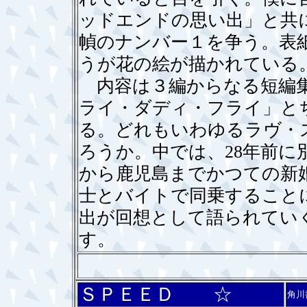
ッドエンドの思い出」と共
幀のナンバー１を争う。表
うが花の絵が描かれている
内容は３編からなる短編集
ライ・ダディ・フライ」と
る。どれもいわゆるラヴ・
ろうか。中では、28年前に
から鹿児島までかつての新
士とバイトで同乗すること
出が回想として語られてい
す。
ＳＰＥＥＤ ☆
角川