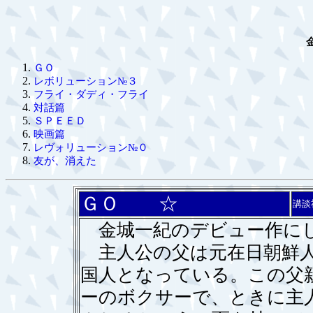
ＧＯ
レボリューション№３
フライ・ダディ・フライ
対話篇
ＳＰＥＥＤ
映画篇
レヴォリューション№０
友が、消えた
ＧＯ ☆
講談
金城一紀のデビュー作にし
主人公の父は元在日朝鮮人
国人となっている。この父
ーのボクサーで、ときに主