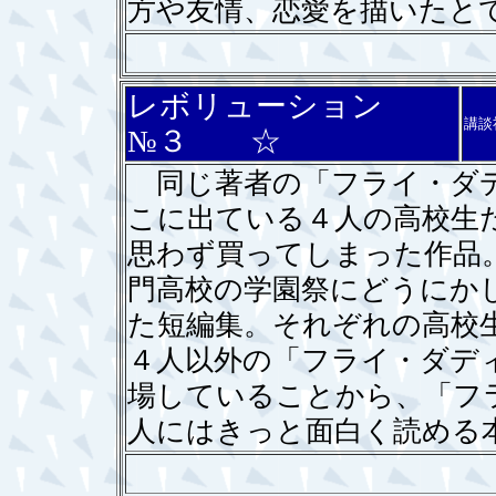
方や友情、恋愛を描いたと
レボリューション
講談
№３ ☆
同じ著者の「フライ・ダデ
こに出ている４人の高校生
思わず買ってしまった作品
門高校の学園祭にどうにか
た短編集。それぞれの高校
４人以外の「フライ・ダデ
場していることから、「フ
人にはきっと面白く読める