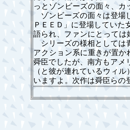
っとゾンビーズの面々、カ
ゾンビーズの面々は登場し
ＰＥＥＤ」に登場していた
語られ、ファンにとっては
シリーズの様相としては青
アクション系に重きが置か
舜臣でしたが、南方もアメ
（と彼が連れているウィル
いますよ。次作は舜臣らの