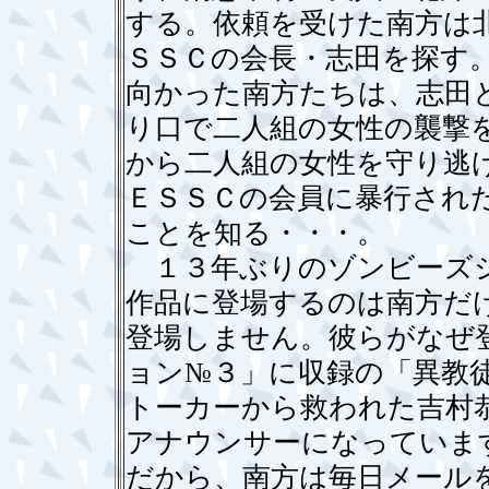
する。依頼を受けた南方は
ＳＳＣの会長・志田を探す
向かった南方たちは、志田
り口で二人組の女性の襲撃
から二人組の女性を守り逃
ＥＳＳＣの会員に暴行され
ことを知る・・・。
１３年ぶりのゾンビーズシ
作品に登場するのは南方だ
登場しません。彼らがなぜ
ョン№３」に収録の「異教
トーカーから救われた吉村
アナウンサーになっていま
だから、南方は毎日メール