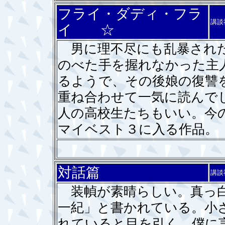
フライ・ダディ・フラ
講談
イ ☆
男に理不尽にも乱暴された
のべた手を握れなかった主
るようで、その後娘の復讐
重ね合わせて一気に読んで
人の高校生たちもいい。今
マイベスト３に入る作品。
対話篇
講談
装幀が素晴らしい。真っ白
一紀」と書かれている。小
れていると目を引く。僕に