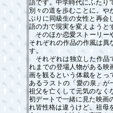
語です。中学時代にふたり
別々の道を歩むことに。や
ぶりに同級生の女性と再会
語の力で現実を変えようと
そのほか恋愛ストーリーや
それぞれの作品の作風は異
す。
それぞれは独立した作品で
れまでの登場人物がある映
画を観るという体裁をとっ
あるラストの「愛の泉」が
祖父を亡くして元気のなく
初デートで一緒に見た映画
れ皆性格は違うけど、祖母