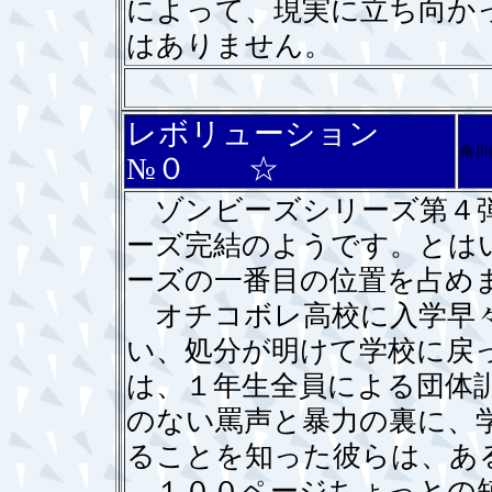
によって、現実に立ち向か
はありません。
レボリューション
角川
№０ ☆
ゾンビーズシリーズ第４弾
ーズ完結のようです。とは
ーズの一番目の位置を占め
オチコボレ高校に入学早々
い、処分が明けて学校に戻
は、１年生全員による団体
のない罵声と暴力の裏に、
ることを知った彼らは、あ
１００ページちょっとの短