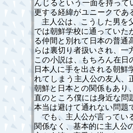
んじるという一面を持って
更する経緯がユニークであ
主人公は、こうした男を父
では朝鮮学校に通っていた
る仲間と別れて日本の普通
らは裏切り者扱いされ、一
この小説は、もちろん在日
日本人に手を出される朝鮮
れてしまう主人公の友人、
朝鮮と日本との関係もあり、
直のところ僕には身近な問
本当は避けて通れない問題
でも、主人公が言っている
関係なく、基本的に主人公