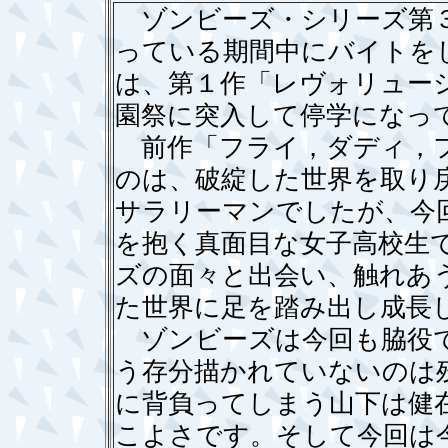
ゾンビーズ・シリーズ第３
っている期間中にバイトを
は、第１作「レヴォリュー
園祭に突入して停学になっ
前作「フライ，ダディ，フ
のは、破綻した世界を取り
サラリーマンでしたが、今
を抱く真面目な女子高校生
ズの面々と出会い、触れあ
た世界に足を踏み出し成長
ゾンビーズは今回も脇役で
う存分描かれていないのは
に背負ってしまう山下は健
こよさです。そして今回は