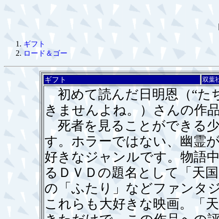
ギフト
ロード＆ゴー
ギフト
双葉
初めて読んだ日明恩（“た
きませんよね。）さんの作
死者を見ることができる少
す。ホラーではない、幽霊
好きなジャンルです。物語
るＤＶＤの題名として「天
の「ふたり」などファンタ
これらも大好きな映画。「