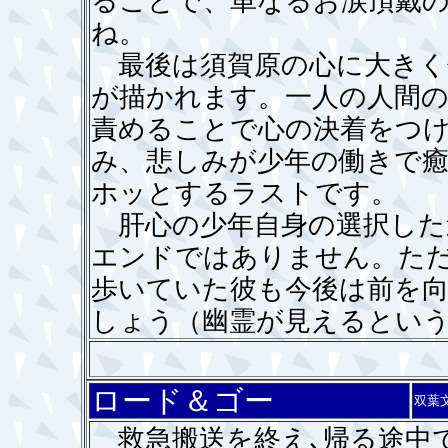
ることで、単なるお涙頂戴
ね。
最後は須賀原の心に大きく
が描かれます。一人の人間の
責めることで心の決着をつ
み、悲しみが少年の働きで
ホッとするラストです。
肝心の少年自身の選択した
エンドではありません。た
歩いていた彼も今後は前を
しょう（幽霊が見えるとい
ロード＆ゴー
双葉
救急搬送を終え､帰る途中