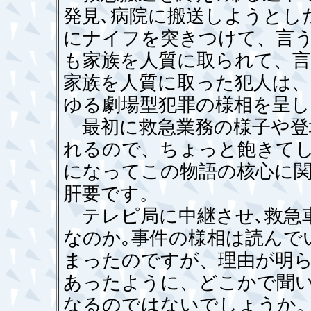
発見､病院に搬送しようとし
にナイフを突きつけて、言
も家族を人質に取られて、
家族を人質に取った犯人は
ゆる劇場型犯罪の様相を呈し
最初に救急業務の様子や登
れるので、ちょっと飽きて
になってこの物語の核心に
肝要です。
テレピ局に中継させ､救急
なのか｡事件の様相は読んで
まったのですが、理由が明
あったように、どこかで聞
なるのではないでしょうか