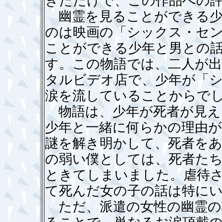
きただけで、この作品への
幽霊を見ることができる少
のは映画の「シックス・セ
ことができる少年と男との
す。この物語では、二人が
タルビデオ店で、少年が「
涙を流していることからで
物語は、少年が死者が見え
少年と一緒に何らかの理由
謎を解き明かして、死者を
の弱い僕としては、死者た
ときてしまいました。虐待
て死んだ女の子の話は特に
ただ、派遣の女性の幽霊の