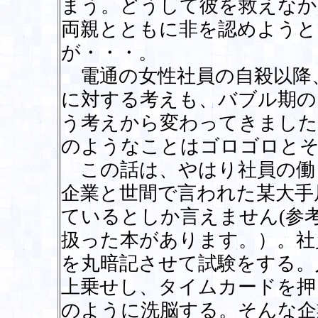
まう。どうして彼を救えなか
両親とともに非を認めようと
が・・・。
電通の女性社員の自殺以降
に対する考えも、バブル期の
う考えから変わってきました
のようなことはゴロゴロと
この話は、やはり社員の働
企業と世間で言われた某大手
ているとしか言えません(参
扱った本があります。）。社
を丸暗記させて試験をする。
上乗せし、タイムカードを押
のように洗脳する。そんな企