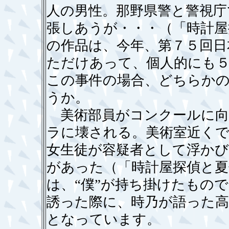
人の男性。那野県警と警視庁
張しあうが・・・（「時計屋
の作品は、今年、第７５回日
ただけあって、個人的にも
この事件の場合、どちらか
うか。
美術部員がコンクールに向
ラに壊される。美術室近く
女生徒が容疑者として浮か
があった（「時計屋探偵と
は、“僕”が持ち掛けたもの
誘った際に、時乃が語った高
となっています。