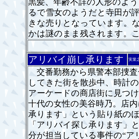
黒髪、年齢不詳の人形のよ
るで雪女のようだと寺田が
きな売りとなっています。
かは謎のまま残されます。
アリバイ崩し承ります
実業
交番勤務から県警本部捜査一
してきた街を散歩中、時計
アーケードの商店街に見つけ
十代の女性の美谷時乃。店内
承ります」という貼り紙の
「アリバイ探し承ります」と
分が担当している事件の“ア