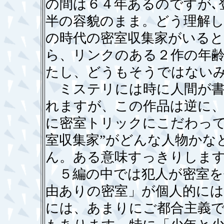
の間は６４年あるのですが､
半の容貌のまま。どう理解
の時代の密室収集家がいる
ら、リンクのある２作の年
たし、どうもそうではない
ミステリには時に人間が書
れますが、この作品は逆に
に密室トリックにこだわって
室収集家”がどんな人物かな
ん。ある意味すっきりしま
５編の中では犯人が密室を
由ありの密室」が個人的に
には、あまりにご都合主義