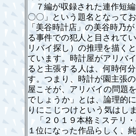
７編が収録された連作短編
〇〇」という題名となってお
「美谷時計店」の美谷時乃が
る事件での犯人と目されて
リバイ探し）の推理を描く
ています。時計屋がアリバ
ると主張する人は、何時何
す。つまり、時計が園主張
屋こそが、アリバイの問題
でしょうか」とは、論理的
りにこじつけという気はし
「２０１９本格ミステリ・
１位になった作品らしく、