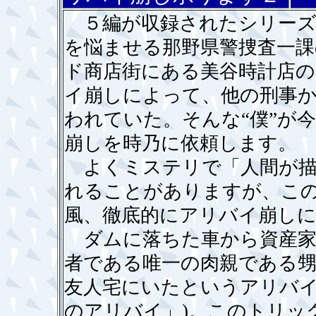
５編が収録されたシリーズ
を悩ませる那野県警捜査一課
ド商店街にある美谷時計店
イ崩しによって、他の刑事
われていた。そんな“僕”が
崩しを時乃に依頼します。
よくミステリで「人間が描
れることがありますが、こ
風、徹底的にアリバイ崩しに
ダムに落ちた車から資産家
者である唯一の肉親である
友人宅にいたというアリバイ
のアリバイ」)。このトリッ