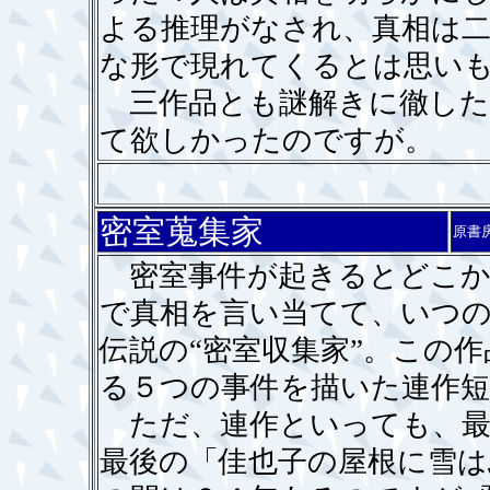
よる推理がなされ、真相は
な形で現れてくるとは思い
三作品とも謎解きに徹した
て欲しかったのですが。
密室蒐集家
原書
密室事件が起きるとどこか
で真相を言い当てて、いつ
伝説の“密室収集家”。この
る５つの事件を描いた連作短
ただ、連作といっても、最
最後の「佳也子の屋根に雪は