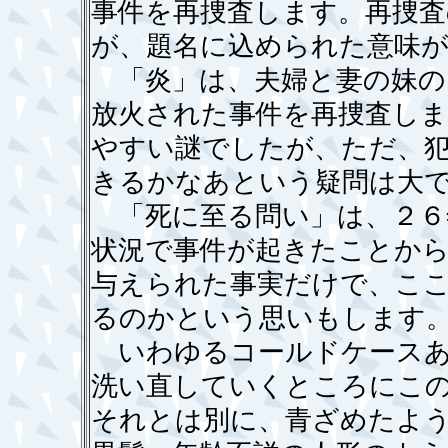
事件を再捜査します。再捜
が、題名に込められた意味
「炎」は、夫婦と妻の妹の
放火された事件を再捜査しま
やすい謎でしたが、ただ、
きるかなあという疑問は大
「死に至る問い」は、２６
状況で事件が起きたことから
与えられた事実だけで、こ
るのかという思いもします
いわゆるコールドケースあ
洗い直していくところにこ
それとは別に、青ざめたよ