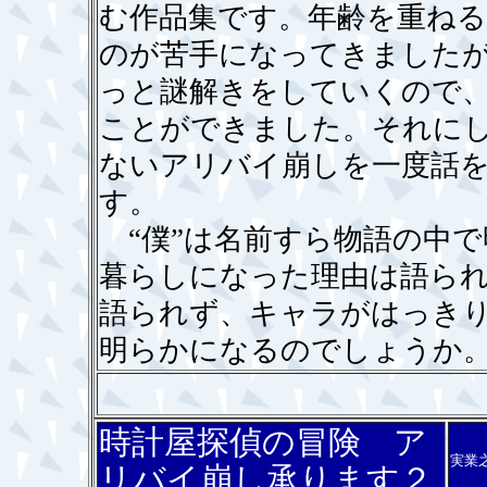
む作品集です。年齢を重ね
のが苦手になってきました
っと謎解きをしていくので
ことができました。それに
ないアリバイ崩しを一度話
す。
“僕”は名前すら物語の中で
暮らしになった理由は語ら
語られず、キャラがはっき
明らかになるのでしょうか
時計屋探偵の冒険 ア
実業
リバイ崩し承ります２