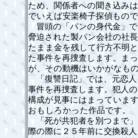
ため、関係者への聞き込み
でいえば安楽椅子探偵もの
冒頭の「パンの身代金」で
脅迫された製パン会社の社
たまま金を残して行方不明
た事件を再捜査します。ま
が、その動機はいかがなも
「復讐日記」では、元恋人
事件を再捜査します。犯人の
構成が見事にはまっていま
おもしろかった作品です。
「死が共犯者を別つまで」
際の際に２５年前に交換殺人