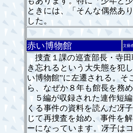
もあります。特に「少年と
ときには、「そんな偶然あ
した。
赤い博物館
文藝
捜査１課の巡査部長・寺田
き忘れるという大失態を犯し
い博物館”に左遷される。そ
ら、なぜか８年も館長を務め
５編が収録された連作短編
くる事件の資料を読んだ冴子
じて再捜査を始め、事件を
ーになっています。冴子は