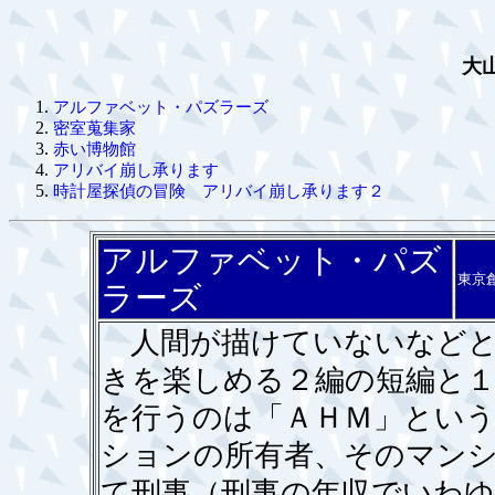
大
アルファベット・パズラーズ
密室蒐集家
赤い博物館
アリバイ崩し承ります
時計屋探偵の冒険 アリバイ崩し承ります２
アルファベット・パズ
東京
ラーズ
人間が描けていないなどと
きを楽しめる２編の短編と１
を行うのは「ＡＨＭ」とい
ションの所有者、そのマン
て刑事（刑事の年収でいわ