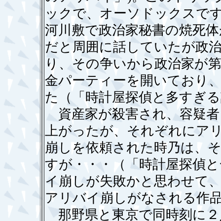
ックで、オーソドックスで
河川敷で政治家秘書の焼死体
だと周囲に話していたが政
り、その争いから政治家が第
金パーティーを開いており
た（「時計屋探偵と多すぎる
資産家が殺害され、容疑者
上がったが、それぞれにアリ
崩しを依頼された時乃は、
すが・・・（「時計屋探偵と
イ崩しが失敗かと思わせて
アリバイ崩しがなされる作
那野県と東京で同時刻に２