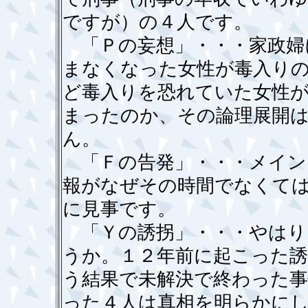
ですが）の４人です。
「Ｐの妄想」・・・家政婦
まなくなった女性が毒入り
ど毒入りを恐れていた女性
まったのか、その論理展開
ん。
「Ｆの告発」・・・メイン
報がなぜその時間でなくて
に見事です。
「Ｙの誘拐」・・・やはり
うか。１２年前に起こった誘
う結果で未解決で終わった事
った４人は真相を明らかに