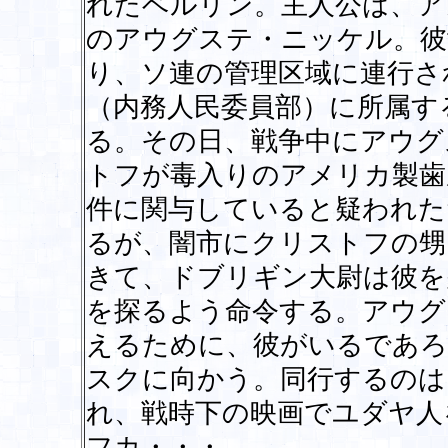
れたベルリン。主人公は、ア
のアウグステ・ニッケル。彼
り、ソ連の管理区域に連行さ
（内務人民委員部）に所属す
る。その日、戦争中にアウグ
トフが毒入りのアメリカ製歯
件に関与していると疑われた
るが、闇市にクリストフの甥
きて、ドブリギン大尉は彼を
を探るよう命令する。アウグ
えるために、彼がいるであろ
スクに向かう。同行するのは
れ、戦時下の映画でユダヤ人
フカ・・・。