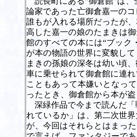
読長町にある“御倉館”は、
論家であった亡御倉嘉一のコ
誰もが入れる場所だったが、
高した嘉一の娘のたまきは御
館のすべての本には“ブック
が本の物語の世界に変貌して
まきの孫娘の深冬は幼い頃、
車に乗せられて御倉館に連れ
こともあって本嫌いとなって
ったとき、御倉館から本が盗
深緑作品で今まで読んだ「
れているか」は、第二次世界
が、今回はそれらとはまった
で言えば、ファンタジーであ