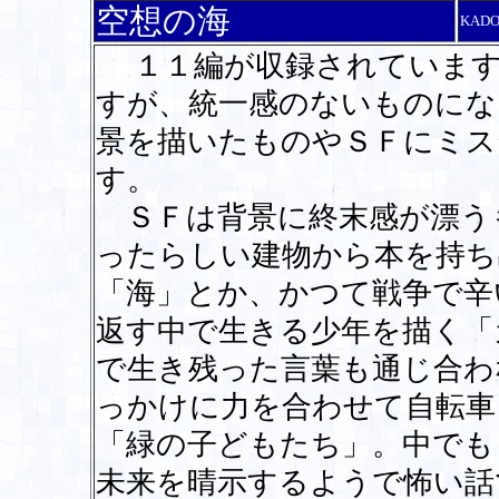
空想の海
KAD
１１編が収録されています
すが、統一感のないものにな
景を描いたものやＳＦにミス
す。
ＳＦは背景に終末感が漂う
ったらしい建物から本を持ち
「海」とか、かつて戦争で辛
返す中で生きる少年を描く「
で生き残った言葉も通じ合わ
っかけに力を合わせて自転車
「緑の子どもたち」。中でも
未来を晴示するようで怖い話