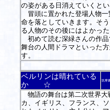
の姿がある日消えていくとい
冒頭に置かれた登場人物一
命を落としていきます。そう
る人物のその後にはよかった
初めて読む深緑さんの作品
舞台の人間ドラマといった方
す。
ベルリンは晴れている
筑摩
か ☆
物語の舞台は第二次世界大
カ、イギリス、フランス、ソ