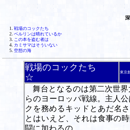
深
戦場のコックたち
ベルリンは晴れているか
この本を盗む者は
カミサマはそういない
空想の海
戦場のコックたち
東京
☆
舞台となるのは第二次世界
らのヨーロッパ戦線。主人公
クを務めるキッドとあだ名さ
とはいえど、それは食事の時
闘に加わるの