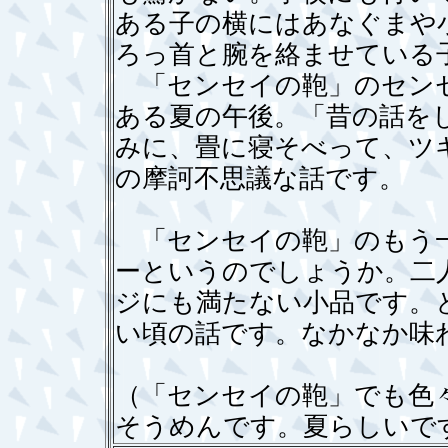
ある子の横にはあなぐまや
ろっ首と腕を絡ませている
「センセイの鞄」のセンセ
ある夏の午後。「昔の話を
みに、畳に寝そべって、ツ
の摩訶不思議な話です。
「センセイの鞄」のもう一
ーというのでしょうか。二
ジにも満たない小品です。
い頃の話です。なかなか味
（「センセイの鞄」でも色
そうめんです。夏らしいで