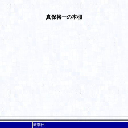
真保裕一の本棚
新潮社