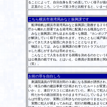
ることによって、自分自身を見つめ直していく様子が描
正直のところ、シリーズ前３作と比較すると、いま一
こちら横浜市港湾局みなと振興課です
船津暁帆は横浜市港湾局みなと振興課に勤務する２０代
庁から離れた部署である港湾局に配属される職員なので
みなと振興課に持ち込まれる様々な難題、“カンボジアか
が解決していく様子が描かれます。それとともに城戸坂
がってきた大きな疑惑に向き合うこととなります。
物語としては、みなと振興課の仕事でのトラブルだけで
ゃした感じがするのは否めません。
こんなことで人生を左右する就職を決めるのかという城
は公務員の鏡ですね。とはいえ、公務員が直接業務と関
（笑）。
お前の罪を自白しろ
衆議院議員の宇田清次郎の３歳になる孫娘が誘拐され、
元・埼玉の橋の建設事業で計画されていたルートが変更
いか」と、連日マスコミに追われていた。果たして犯人
何だか今の政治状況をそのままモデルにしているような
らは忖度なのか、実際に口利きなのかはわかりませんけ
実際に犯人が捕まってみれば、犯行の動機はあまりに稚