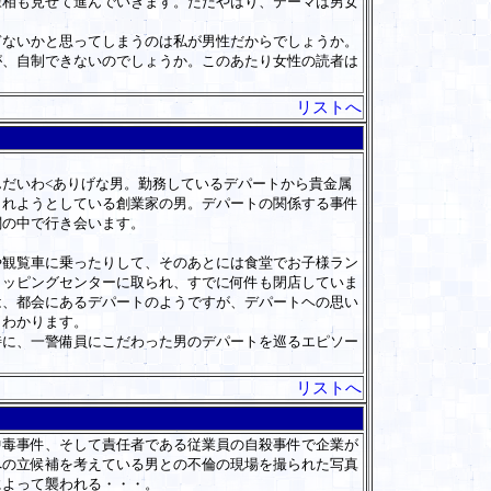
相も見せて進んでいきます。ただやはり、テーマは男女
ないかと思ってしまうのは私が男性だからでしょうか。
が、自制できないのでしょうか。このあたり女性の読者は
リストへ
だいわ<ありげな男。勤務しているデパートから貴金属
されようとしている創業家の男。デパートの関係する事件
闇の中で行き会います。
観覧車に乗ったりして、そのあとには食堂でお子様ラン
ョッピングセンターに取られ、すでに何件も閉店していま
は、都会にあるデパートのようですが、デパートヘの思い
くわかります。
に、一警備員にこだわった男のデパートを巡るエピソー
リストへ
毒事件、そして責任者である従業員の自殺事件で企業が
への立候補を考えている男との不倫の現場を撮られた写真
によって襲われる・・・。