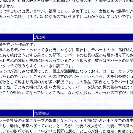
るのか、祖母の殺人容疑事件の真相はどうなるのか、と物語はミステリの様
ぎません。
はすごいとは思いますが、祖母にしろ、奈美子にしろ、女性たちは勝手すぎ
あいった気持ち（ネタバレになるので伏せます）はわからないでもないです
講談社
動を描いた作品です。
のあるデパートヘやってきた男。やくざに追われ、デパートの中に逃げ込ん
であり続けようとする男とその部下。デパートの社長の座から引き摺り下ろ
それぞれの関係が複雑に絡み合っていることも知らず、彼らはデパートの暗
いタッチで読みやすく、いっきに読了です。
うのが楽しみな場所でした。屋上が遊園地になっており、コーヒーカップや
したものでした。ところが、今の地方のデパートといったら、客を郊外型シ
閑散として客より店員の方が多い状況です。この作品で舞台となるデパート
ょうね。子どもの頃の思い出を大切にしてデパートを訪ねた男の気持ちはよ
ことが明らかになっていくところは、なかなかおもしろかったのですが、特
徳間書店
ー会社等の企業グループの娘婿となったが、７年前に起きたホテルでの食中
胆し、離婚し東京へ戻っていた。ところが、元妻の友人から、元妻に市長選
しいとの依頼があり、７年ぶりに長野に戻る。ところが帰った途端、何者か