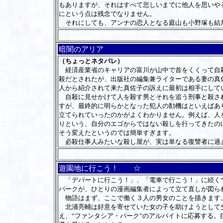
もありますが、それはすべて悲しいまでに他人を思いや
にという点は残念でなりません。
それにしても、アンナの恋人となる庭山も小野塚も結
暗闇のアリア
（ちょっとネタバレ）
経済産業省のキャリアの富川が山中で首をくくって自殺
殺だとされたが、出版社の編集兼ライターである妻の真
人から紹介されて来た真佐子の訴えに最初は相手にして
自殺に見せかけて人を殺す男とそれを追う刑事と殺され
すが、最終的に明らかとなった犯人の勣機はといえばあ
立てられていったのかがよくわかりません。例えば、人
りという、自分のエゴからではない殺しを行ってきたの
そう変えたというのでは簡単すぎます。
必殺仕事人みたいな殺し屋が、実は単なる復讐者に過
遊園地に行こう！ ☆
「デパートに行こう！」、「電車で行こう！」に続く“
パークが、ひとりの漫画編集者によって立て直しが図ら
物語はまず、ここで働く３人の男女のことを描きます
北浦亮輔は好意を寄せていた女の子を助けようとして交
え、“ファンタシア・パーク”のアルバイトに応募する。