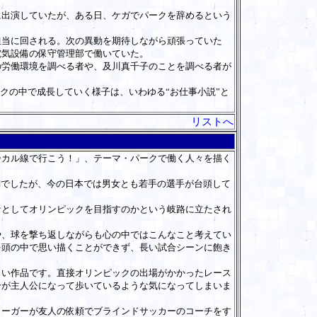
出演していたが、ある日、ケガでパークを辞めるという
当に回される。次の異動を期待しながら頑張っていた
電気設備の保守管理部で働いていた。
労働環境を調べる者や、及川真千子のことを調べる者が
クの中で成長していく様子は、いわゆる“お仕事小説”と
リストへ
カル線で行こう！」、テーマ・パークで働く人々を描く
詞でしたが、今の日本では男女とも若手の選手が台頭して
としてオリンピックを目指すのかという岐路に立たされ
、球を撃ち返しながらも心の中ではこんなこと考えてい
を頭の中で思い描くことができず、長い試合シーンに飽き
い作品です。直接オリンピックの出場がかかったレース
分が主人公になって歩いているような気になってしまいま
ーガーが友人の依頼でブラインドサッカーのコーチをす