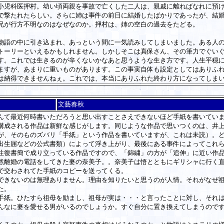
児科医押村。幼い頃両親を事故で亡くした二人は、親戚に離ればなれに預け
で撃たれたらしい。さらに姉は事件の前日に結婚したばかりであったが、結
兄が行方不明なのはなぜなのか。押村は、姉の空白の過去をたどる。
語の中に引き込まれ、あっという間に一気読みしてしまいました。ある人の
トーリーといえるかもしれません。しかしそこは真保さん、その筆力でぐい
。これでは生きるのが辛くないかなあと思うような生き方です。人生平穏に
ますが、あまりに重いものがあります。この事実自体も設定としてはありふ
は納得できませんねぇ。これでは、本当にありふれた終わり方になってしま
文藝春秋
て最近何時書いただろうと思い出すことさえできないほど手紙を書いていま
成される作品は新鮮な感じがします。同じような作品で思いつくのは、井上
が、そのものズバリ「手紙」という作品を書いていますが、これは未読）。
出生届などの公式書類）によって浮き上がり、最後にある事件によってこれ
往復書簡で成り立っている作品ですので、「錦繍」の方が「追伸」に近い作
離婚の電話をしてきた妻の奈美子。。奈美子は悟とともにギリシャに行く直
で交わされてた手紙のコピーを送ってくる。
きないのは無理ありません。理由を知りたいと思うのが人情。それがなぜ祖
た。
紙。ひたすら祖母を励まし、祖母が実は・・・と言ったことに対し、それは
んなに妻を愛せる男がいるのでしょうか。すぐ自分に置き換えてしまうので