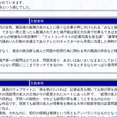
かれていきます。
歩という感じでした。
文藝春秋
の女性。横浜港の振興の名のもとに様々な仕事が押し付けられる「みなと振
、できない男と思ったら配属されてきた城戸坂は国立大出身で仕事もてきぱ
らの研修生の失踪事件”、“フォトコンテストの応募写真を巡る謎”、“豪華
の謎めいた行動や弁護士でありテレビのキャスターから市長に当選した神村
なく、過去の政治家も絡んだ問題や犯罪行為に関わる市の職員の存在など様
戸坂への疑問はさておき、問題先送り、あるいはあいまいなままにしておく
わらない問題にここまでタッチできるのか、できるとするならやっぱり港湾
文藝春秋
議員のウェブサイトに「孫を助けたければ、記者会見を開いてお前の罪を自
され現総理の友人の土地がその変更されたルートにあった件で、「総理の友
の目的は、宇田への怨恨か、それとも総理の罪を暴こうとするものなのか・
作品です。現実でも総理の友人が理事長を務める大学の獣医学部の設置問題
どねえ。
拙。それなのに、犯行の様相は複雑という何ともアンバランスなものとなっ