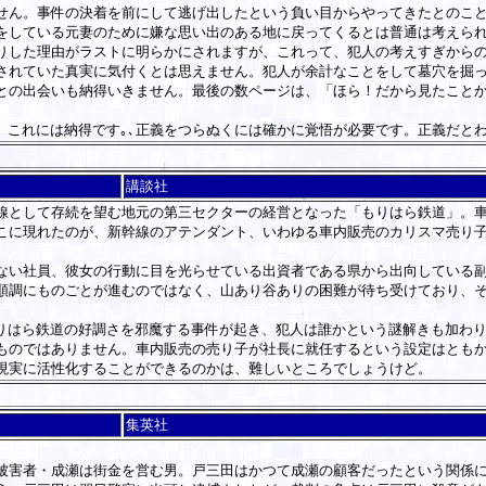
ん。事件の決着を前にして逃げ出したという負い目からやってきたとのこと
をしている元妻のために嫌な思い出のある地に戻ってくるとは普通は考えら
した理由がラストに明らかにされますが、これって、犯人の考えすぎからの
されていた真実に気付くとは思えません。犯人が余計なことをして墓穴を掘
との出会いも納得いきません。最後の数ページは、「ほら！だから見たこと
、これには納得です｡､正義をつらぬくには確かに覚悟が必要です。正義だと
講談社
として存続を望む地元の第三セクターの経営となった「もりはら鉄道」。車
こに現れたのが、新幹線のアテンダント、いわゆる車内販売のカリスマ売り
。
い社員、彼女の行動に目を光らせている出資者である県から出向している副
順調にものごとが進むのではなく、山あり谷ありの困難が待ち受けており、
りはら鉄道の好調さを邪魔する事件が起き、犯人は誰かという謎解きも加わ
のではありません。車内販売の売り子が社長に就任するという設定はともか
現実に活性化することができるのかは、難しいところでしょうけど。
集英社
害者・成瀬は街金を営む男。戸三田はかつて成瀬の顧客だったという関係に