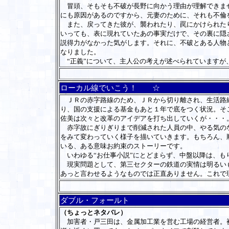
冒頭、そもそも不破が長野に向かう理由が理解できませ
にも原因があるのですから、元妻のために、それも不倫
また、戻ってきた彼が、襲われたり、罠にかけられたり
いっても、表に現れていたあの事実だけで、その裏に隠
説得力がなかった気がします。それに、不破とある人物
なりました。
“正義”について、主人公の考えが述べられていますが
ローカル線でいこう！ ☆
ＪＲの赤字路線のため、ＪＲから切り離され、生活路線
り、国の支援による基金もあと１年で底をつく状況。そ
佐美は次々と改革のアイデアを打ち出していくが・・・
赤字故にぎりぎりまで削減された人員の中、やる気のな
をみて変わっていく様子を描いていきます。もちろん、
いる、ある意味お約束のストーリーです。
いわゆる“お仕事小説”にとどまらず、中盤以降は、も
現実問題として、第三セクターの鉄道の実情は明るいも
あっと言わせるようなものでは正直ありません。これで
ダブル・フォールト
（ちょっとネタバレ）
加害者・戸三田は、金属加工業を営む工場の経営者。被