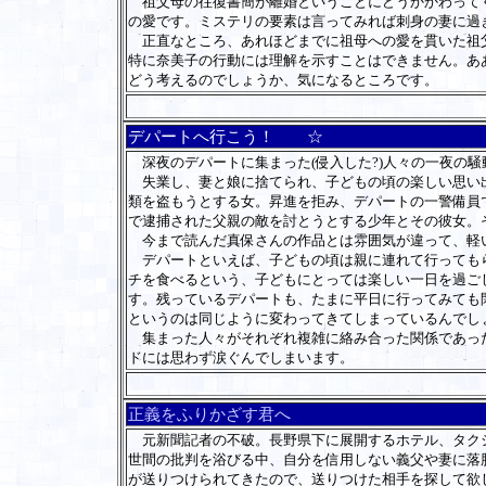
祖父母の往復書簡が離婚ということにどうかかわってく
の愛です。ミステリの要素は言ってみれば刺身の妻に過
正直なところ、あれほどまでに祖母への愛を貫いた祖父
特に奈美子の行動には理解を示すことはできません。あ
どう考えるのでしょうか、気になるところです。
デパートへ行こう！ ☆
深夜のデパートに集まった(侵入した?)人々の一夜の騒
失業し、妻と娘に捨てられ、子どもの頃の楽しい思い出
類を盗もうとする女。昇進を拒み、デパートの一警備員
で逮捕された父親の敵を討とうとする少年とその彼女。
今まで読んだ真保さんの作品とは雰囲気が違って、軽
デパートといえば、子どもの頃は親に連れて行ってもら
チを食べるという、子どもにとっては楽しい一日を過ご
す。残っているデパートも、たまに平日に行ってみても
というのは同じように変わってきてしまっているんでし
集まった人々がそれぞれ複雑に絡み合った関係であった
ドには思わず涙ぐんでしまいます。
正義をふりかざす君へ
元新聞記者の不破。長野県下に展開するホテル、タクシ
世間の批判を浴びる中、自分を信用しない義父や妻に落
が送りつけられてきたので、送りつけた相手を探して欲