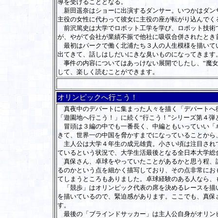
導を受けることとなる。
新田遥奈はショーに出演するダンサー。いつかはダンサ
主役の女性に代わって彼女に主役の座が転がり込んでく
前沢篤史は大学でロボット工学を学び、ロボット技術で
が、やがて会社が業績不振で他社に吸収合併されたとき
最初はパークで働く北浦たち３人の人生模様を描いてい
出てきて、話しはしだいにきな臭いものになってきます
事件の内容についてはあっけない展開でしたし、“魔女”
して、楽しく読むことができます。
オリンピックへ行こう！
真夜中のデパートに集まった人々を描く「デパートへ行
「遊園地へ行こう！」に続く“行こう！”シリーズ第４
冒頭は３編の中でも一番長く、中編ともいっていい「卓
きて、世界一の中国を脅かすまでになっていることから
主人公は大学４年生の成元雄貴。小さい頃は注目されて
ているという状況で、大学生活最後となる全日本大学総
真保さん、卓球をやっていたことがあるかと思う程、試
るのかという点を細かく描写しており、その点非常にお
てしまうところもありました。卓球経験のある人なら、
「競歩」はオリンピック代表の席を決めるレースを描い
を描いているので、緊迫感があります。ここでも、真保
す。
最後の「ブラインドサッカー」は主人公自身がオリンピ