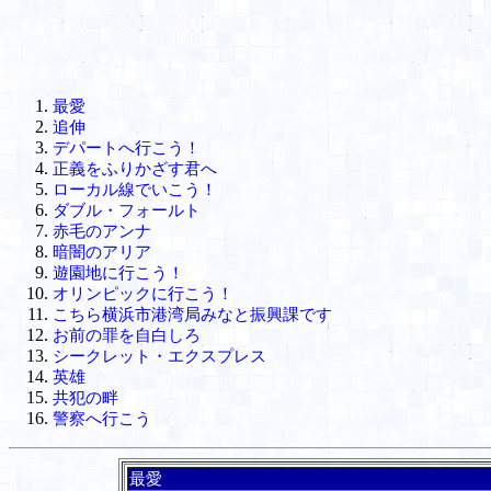
最愛
追伸
デパートへ行こう！
正義をふりかざす君へ
ローカル線でいこう！
ダブル・フォールト
赤毛のアンナ
暗闇のアリア
遊園地に行こう！
オリンピックに行こう！
こちら横浜市港湾局みなと振興課です
お前の罪を自白しろ
シークレット・エクスプレス
英雄
共犯の畔
警察へ行こう
最愛