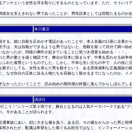
るアンナという女性を浮き彫りにするものとなっています。ただ、そういう
局彼女を支えきれない男であったことが、男性読者としては忸怩たるものが
角川書店
する。娘に自殺を仄めかす電話があったことや、本人名義の口座に企業から
佐子は、夫は自殺ができるような男ではないと、他殺を疑って自分で調べ始
いなかったが、同様の事件が起きていることに気づき捜査を始める・・・。
た男の妻とを描く物語です。舞台が目本に留まらず、中東を思わせる紛争地
りふれた復讐というものでした。しかし、不幸な生い立ちの中で、人の役に
を殺すにしても、女性を弄んだ男を殺すという、ある意味過剰な正義感故の
に、なぜ自分の正体に迫る人物たちを容赦なく殺せるまでになったのか。イ
ぎなかったということで、読み始めの期待感が終盤に進んでからしぼんでし
講談社
行こう！”シリーズ第３弾です。舞台となるのは人気テーマパークである“フ
れ、今があることが語られます。
。
通事故にあい、顔に大きな傷を負う。ある日、その傷をからかった男と喧嘩
採用されたが、配属は希望をした着ぐるみ担当ではなく、インフォーメーショ