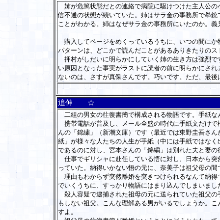
姉が危篤状態だとの連絡で病院に駆けつけた主人公の小
信不通の状態が続いていた。姉はサラ金の事務所で拳銃
ことがわかる。姉はなぜサラ金の事務所にいたのか。義
購入してページをめくっているうちに、いつの間にか物
パターンは、どこかで読んだことがあるありきたりのス
押村がしだいに明らかにしていく姉の生き方は強烈です
い原因となった事実がラストに読者の前に明らかにされ
ないのは、さすが真保さんです。巧いです。ただ、最後
追伸 ☆
二組の男女の往復書簡で構成される物語です。手紙なん
携帯電話が普及し、メール全盛の時代に手紙文だけで構
んの「錦繍」（新潮文庫）です（最近では東野圭吾さん
紙」が様々な人たちの人生が手紙（中には手紙ではなく
であるのに対し、宮本さんの「錦繍」は別れた夫と妻の
仕事でギリシャに赴任している悟に対し、日本から突然
っていた。納得いかない悟の元に、奈美子は祖父母の間
理由もわからず突然離婚を突きつけられるなんて納得で
でいくうちに、すっかり物語にはまり込んでしまいまし
殺人容疑で逮捕された祖母の元に送られていた祖父の手
もしない祖父。こんな理解ある男がいるでしょうか。こ
すよ。