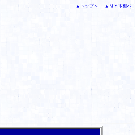
▲トップへ
▲ＭＹ本棚へ