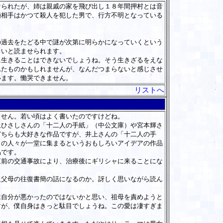
られたが、姉は親戚の家を飛び出し１８年間押村とは音
婚相手はかつて殺人を犯した男で、行方不明となっている
過去をたどる中で謎が次第に明らかになっていくという
ぐいと読ませられます。
生きることはできないでしょうね。そう生きざるをえな
れたものかもしれませんが、なんだつまらないと感じさせ
います。慟哭できません。
リストへ
せん。若い頃はよく書いたのですけどね。
ひさしさんの「十二人の手紙」（中公文庫）や宮本輝さ
どちらも大好きな作品ですが、井上さんの「十二人の手
らの人々が一堂に集まるというおもしろいアイデアの作品
品です。
前の交通事故により、治療後にギリシャに来ることにな
父母の往復書簡の話になるのか。訝しく思いながら読ん
自分が悪かったのではないかと思い、祖母を責めようと
すが、僕自身はきっと駄目でしょうね。この愛は凄すぎま