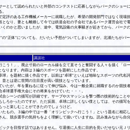
ーとして認められたいと外部のコンテストに応募しながらパークのショーに
る。
定評のある工作機械メーカーに就職したが、希望の開発部門ではなく現場担
首となり、妻とも離婚して今では鉄道会社の子会社であるパーク運営会社で
くのかと思いましたが、途中、電気設備の火事騒ぎが起きてから、パークの
。
の“正体”についても、だいたい予想がついてしまいますが、北浦たちがパー
講談社
こう！」、廃止寸前のローカル線を立て直そうと奮闘する人々を描く「ロー
弾となります。内容は３編のスポーツを題材にした作品です。
球」を題材に描く作品です。以前は“卓球”といえば地味なスポーツの代名
、昔とは逆に世間の注目度が高い競技となっています。
いたが、年を重ねるに従って伸び悩み、今は一般企業に就職するのか競技者
合卓球選手権大会にその将来をかけていた・・・。
合シーンの描写が詳細です。サーブやスマッシュを撃つ際の技術的なことや
もしろかったのですが、ただ反面、卓球に詳しくない僕としては、その描写
もっと楽しむことができたのでしょうけど。
たもの。３編の中では一番「オリンピックへ行こう！」という題名に相応し
さん、競歩選手の気持ちをよく理解して描いていますね。読み進みながら自
ックを目指す話ではありません。引退後に人生に目的を見いだせない元Ｊリ