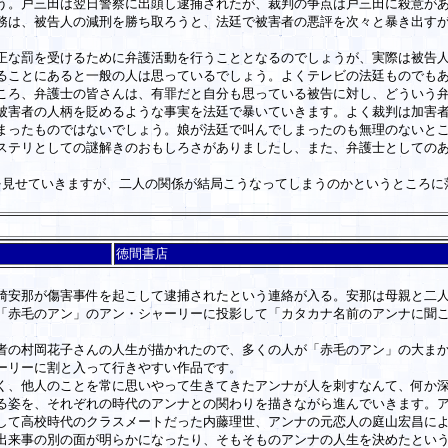
う。戸三田は翌日警察に出頭し逮捕されたが、裁判の争点は戸三田に殺意が
務は、被告人の減刑を勝ち取ろうと、法廷で被害者の悪評を次々と暴き出す
な罰を受けるために弁護活動を行うこととなるのでしょうが、実際は被告人
ることにあると一般の人は思っているでしょう。よくテレビの法廷ものでも
ころ、弁護士の皆さんは、有罪だと自分も思っている被告に対し、どういう
害者の人柄を貶めるような事実を法廷で暴いていきます。よく裁判は加害者
まったものではないでしょう。娘が法廷で叫んでしまったのも無理のないと
テリとしての謎解きのおもしろさがありましたし、また、弁護士としてのあ
見せていきますが、二人の関係が結局こうなってしまうのかというところに
徳間書店
安那が傷害事件を起こして逮捕されたという連絡が入る。安那は母親と二人
「赤毛のアン」のアン・シャーリーに投影して「カタカナ名前のアンナに聞
の村岡花子さんの人生が描かれたので、多くの人が「赤毛のアン」の大まか
ーリーに割と入って行きやすい作品です。
、他人のことを常に思いやって生きてきたアンナが人を刺すなんて、何か深
る姿を、それぞれの時代のアンナとの関わりを描きながら進んでいきます。
して高校時代のクラスメートだった内藤理世、アンナの元恋人の庭山宏昌に
来事の別の面が明らかになったり、そもそものアンナの人生を決めたという