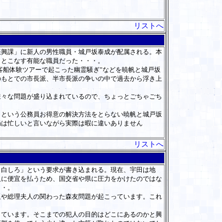
リストへ
興課」に新人の男性職員・城戸坂泰成が配属される。本
きとこなす有能な職員だった・・・。
客船体験ツアーで起こった幽霊騒ぎ”などを暁帆と城戸坂
のもとでの市長派、半市長派の争いの中で過去から浮き上
々な問題が盛り込まれているので、ちょっとごちゃごち
という公務員お得意の解決方法をとらない暁帆と城戸坂
局は忙しいと言いながら実際は暇に違いありません
リストへ
白しろ」という要求が書き込まれる。現在、宇田は地
人に便宜を払うため、国交省や県に圧力をかけたのではな
・・。
や総理夫人の関わった森友問題が起こっています。これ
ています。そこまでの犯人の目的はどこにあるのかと興