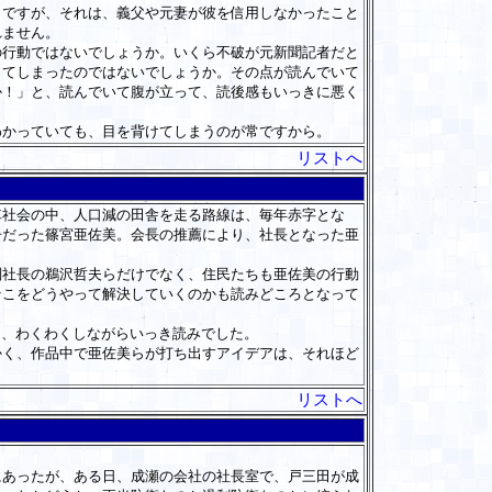
ですが、それは、義父や元妻が彼を信用しなかったこと
れません。
行動ではないでしょうか。いくら不破が元新聞記者だと
ってしまったのではないでしょうか。その点が読んでいて
か！」と、読んでいて腹が立って、読後感もいっきに悪く
わかっていても、目を背けてしまうのが常ですから。
リストへ
社会の中、人口減の田舎を走る路線は、毎年赤字とな
子だった篠宮亜佐美。会長の推薦により、社長となった亜
社長の鵜沢哲夫らだけでなく、住民たちも亜佐美の行動
そこをどうやって解決していくのかも読みどころとなって
り、わくわくしながらいっき読みでした。
く、作品中で亜佐美らが打ち出すアイデアは、それほど
リストへ
あったが、ある日、成瀬の会社の社長室で、戸三田が成