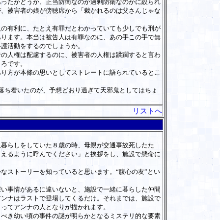
あったかどうか、正当防衛なのか過剰防衛なのかに絞られ
が、被害者の娘が傍聴席から「裁かれるのは父さんじゃな
の有利に、たとえ有罪だとわかっていても少しでも刑が
あります。本当は被告人は有罪なのに、あの手この手で無
弁護活動をするのでしょうか。
の人権は配慮するのに、被害者の人権は蹂躙すると言わ
ころです。
り方が本條の思いとしてストレートに語られているとこ
落ち着いたのが、予想どおり過ぎて天邪鬼としてはちょ
リストへ
暮らしをしていた８歳の時、母親が交通事故死したた
こえるように呼んでください」と挨拶をし、施設で懸命に
なストーリーを知っていると思います。“腹心の友”とい
い事情があるに違いないと、施設で一緒に暮らした仲間
アンナはラストで登場してくるだけ。それまでは、施設で
よってアンナの人となりが描かれます。
べき幼い頃の事件の謎が明らかとなるミステリ的な要素