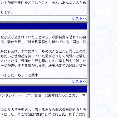
アンナが傷害事件を起こしたこと、それもあんな男のため
あります。
リストへ
金が振り込まれていたことから、収賄発覚を恐れての自
める。妻が自殺して以来刑事職から離れている井岡は、知
帯にも及び、非常にスケールの大きな話だと思ったので
立ちたいと使命感を持っていた男がどうして復讐へと駆り
殺人だったり、苦痛から死を望むものに薬を与えて殺した
メージが違いすぎる気がします。紛争地帯での経験が彼を
まいました。ちょっと残念。
リストへ
ァンタシア・パーク”。冒頭、廃園寸前だったこのテーマ
になり大学を中退し、着ぐるみなら顔の傷を隠せると考
ンだった。そこで彼は“魔女”と呼ばれる及川真千子に指