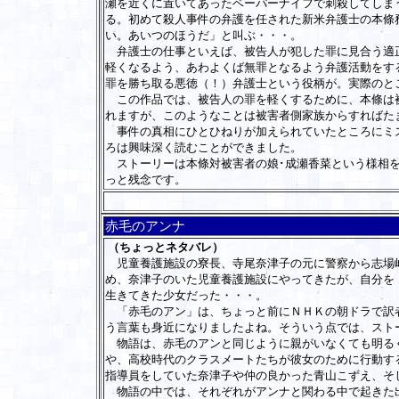
瀬を近くに置いてあったベーパーナイフで刺殺してしま
る。初めて殺人事件の弁護を任された新米弁護士の本條
い。あいつのほうだ」と叫ぶ・・・。
弁護士の仕事といえば、被告人が犯した罪に見合う適正
軽くなるよう、あわよくば無罪となるよう弁護活動をす
罪を勝ち取る悪徳（！）弁護士という役柄が。実際のと
この作品では、被告人の罪を軽くするために、本條は被
れますが、このようなことは被害者側家族からすればた
事件の真相にひとひねりが加えられていたところにミス
ろは興味深く読むことができました。
ストーリーは本條対被害者の娘･成瀬香菜という様相を
っと残念です。
赤毛のアンナ
（ちょっとネタバレ）
児童養護施設の寮長、寺尾奈津子の元に警察から志場崎
め、奈津子のいた児童養護施設にやってきたが、自分を
生きてきた少女だった・・・。
「赤毛のアン」は、ちょっと前にＮＨＫの朝ドラで訳者
う言葉も身近になりましたよね。そういう点では、スト
物語は、赤毛のアンと同じように親がいなくても明るく
や、高校時代のクラスメートたちが彼女のために行動す
指導員をしていた奈津子や仲の良かった青山こずえ、そ
物語の中では、それぞれがアンナと関わる中で起きた出