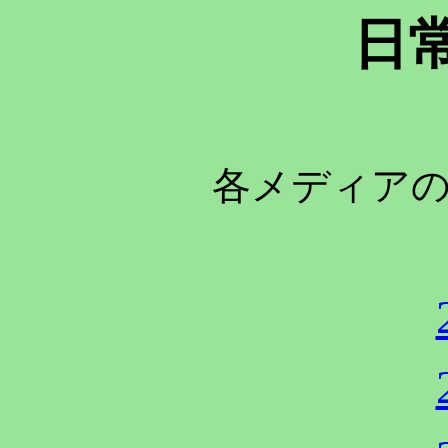
日
各メディア